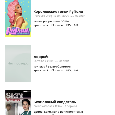
Королевские гонки РуПола
RuPaul's Drag Race /
2009-...
/
сериал
телеигра
,
реалити
/
США
зрители:
–
film.ru:
–
IMDb:
8
,5
Лоррэйн
Lorraine /
2001-...
/
сериал
ток-шоу
/
Великобритания
зрители:
8
film.ru:
–
IMDb:
6
,4
Безмолвный свидетель
Silent Witness /
1996-...
/
сериал
драма
,
криминал
/
Великобритания