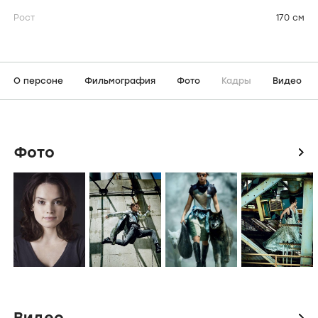
Рост
170 см
О персоне
Фильмография
Фото
Кадры
Видео
Фото
icon
Видео
icon