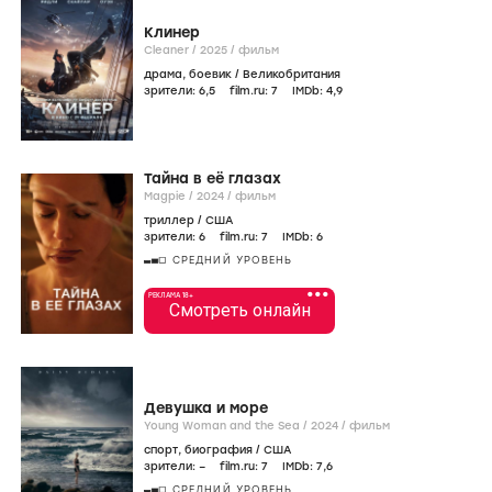
Клинер
Cleaner /
2025
/
фильм
драма
,
боевик
/
Великобритания
зрители:
6
,5
film.ru:
7
IMDb:
4
,9
Тайна в её глазах
Magpie /
2024
/
фильм
триллер
/
США
зрители:
6
film.ru:
7
IMDb:
6
СРЕДНИЙ УРОВЕНЬ
•••
РЕКЛАМА 18+
Смотреть онлайн
Девушка и море
Young Woman and the Sea /
2024
/
фильм
спорт
,
биография
/
США
зрители:
–
film.ru:
7
IMDb:
7
,6
СРЕДНИЙ УРОВЕНЬ