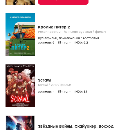
Кролик Питер 2
Peter Rabbit 2: The Runaway /
2021
/
фильм
мультфильм
,
приключения
/
Австралия
зрители:
6
film.ru:
–
IMDb:
6
,2
Scrawl
Scrawl /
2019
/
фильм
зрители:
–
film.ru:
–
IMDb:
3
,1
Звёздные Войны: Скайуокер. Восход