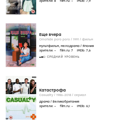
зрители:
8
film.ru:
–
IMDb:
7
,9
Еще вчера
Omohide poro poro /
1991
/
фильм
мультфильм
,
мелодрама
/
Япония
зрители:
–
film.ru:
7
IMDb:
7
,6
СРЕДНИЙ УРОВЕНЬ
Катастрофа
Casualty /
1986-2018
/
сериал
драма
/
Великобритания
зрители:
–
film.ru:
–
IMDb:
6
,1