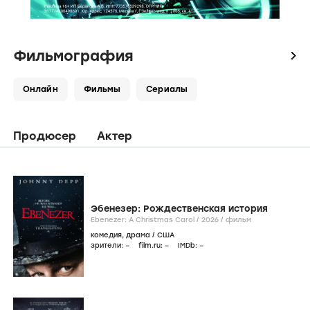
Фильмография
icon
Онлайн
Фильмы
Сериалы
Продюсер
Актер
Эбенезер: Рождественская история
Ebenezer: A Christmas Carol /
2026
/
фильм
комедия
,
драма
/
США
зрители:
–
film.ru:
–
IMDb:
–