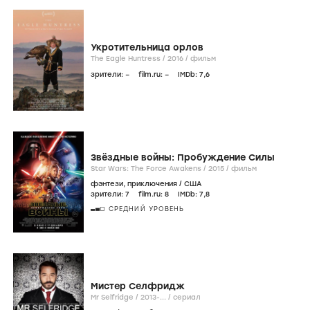
Укротительница орлов
The Eagle Huntress /
2016
/
фильм
зрители:
–
film.ru:
–
IMDb:
7
,6
Звёздные войны: Пробуждение Силы
Star Wars: The Force Awakens /
2015
/
фильм
фэнтези
,
приключения
/
США
зрители:
7
film.ru:
8
IMDb:
7
,8
СРЕДНИЙ УРОВЕНЬ
Мистер Селфридж
Mr Selfridge /
2013-...
/
сериал