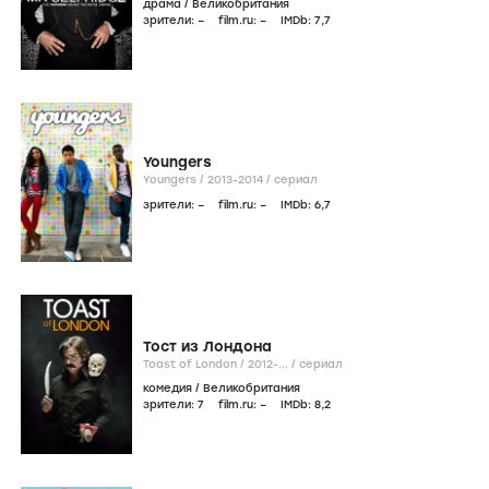
драма
/
Великобритания
зрители:
–
film.ru:
–
IMDb:
7
,7
Youngers
Youngers /
2013-2014
/
сериал
зрители:
–
film.ru:
–
IMDb:
6
,7
Тост из Лондона
Toast of London /
2012-...
/
сериал
комедия
/
Великобритания
зрители:
7
film.ru:
–
IMDb:
8
,2