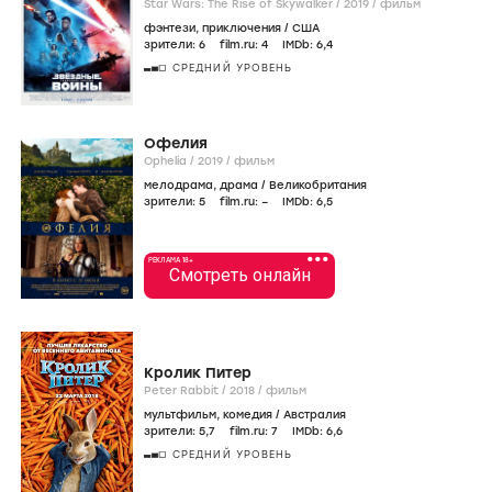
Star Wars: The Rise of Skywalker /
2019
/
фильм
фэнтези
,
приключения
/
США
зрители:
6
film.ru:
4
IMDb:
6
,4
СРЕДНИЙ УРОВЕНЬ
Офелия
Ophelia /
2019
/
фильм
мелодрама
,
драма
/
Великобритания
зрители:
5
film.ru:
–
IMDb:
6
,5
•••
РЕКЛАМА 18+
Смотреть онлайн
Кролик Питер
Peter Rabbit /
2018
/
фильм
мультфильм
,
комедия
/
Австралия
зрители:
5
,7
film.ru:
7
IMDb:
6
,6
СРЕДНИЙ УРОВЕНЬ