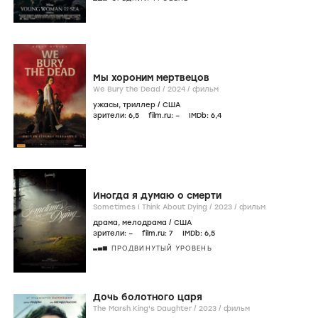
Мы хороним мертвецов
We Bury the Dead /
2024
/
фильм
ужасы
,
триллер
/
США
зрители:
6
,5
film.ru:
–
IMDb:
6
,4
Иногда я думаю о смерти
Sometimes I Think About Dying /
2023
/
фильм
драма
,
мелодрама
/
США
зрители:
–
film.ru:
7
IMDb:
6
,5
ПРОДВИНУТЫЙ УРОВЕНЬ
Дочь болотного царя
The Marsh King's Daughter /
2023
/
фильм