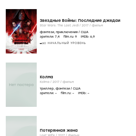
Звездные Войны: Последние джедаи
Star Wars: The Last Jedi /
2017
/
фильм
фэнтези
,
приключения
/
США
зрители:
7
,4
film.ru:
9
IMDb:
6
,9
НАЧАЛЬНЫЙ УРОВЕНЬ
Колма
Kolma /
2017
/
фильм
триллер
,
фэнтези
/
США
зрители:
–
film.ru:
–
IMDb:
–
Потерянная жена
Lost Wife /
2017
/
фильм