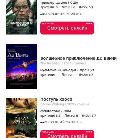
триллер
,
драма
/
США
зрители:
3
film.ru:
6
IMDb:
5
,9
СРЕДНИЙ УРОВЕНЬ
•••
РЕКЛАМА 18+
Смотреть онлайн
Волшебное приключение Да Винчи
The Inventor /
2023
/
фильм
мультфильм
,
комедия
/
Франция
зрители:
–
film.ru:
–
IMDb:
5
,7
Поступь хаоса
Chaos Walking /
2021
/
фильм
фантастика
/
США
зрители:
6
,3
film.ru:
5
IMDb:
5
,7
СРЕДНИЙ УРОВЕНЬ
•••
РЕКЛАМА 18+
Смотреть онлайн