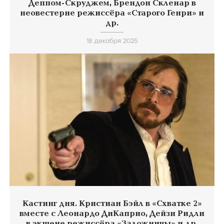
Деппом-Скруджем, Брендон Скленар в
неовестерне режиссёра «Старого Генри» и
др.
18 декабря 2025
Кастинг дня. Кристиан Бэйл в «Схватке 2»
вместе с Леонардо ДиКаприо, Дейзи Ридли
в экшене режиссёра «Заложницы» и др.