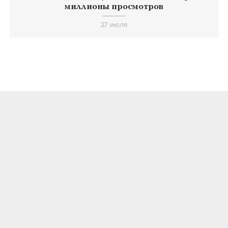
миллионы просмотров
27 июля
О ПРОЕКТЕ
КОНТАКТЫ
ЛИЦЕНЗИОННОЕ СОГЛАШЕНИЕ
ВКОНТАКТЕ
ТЕЛЕГРАМ