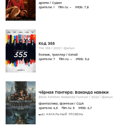
драма
/
Судан
зрители:
1
film.ru:
–
IMDb:
7
,8
Код 355
The 355 /
2022
/
фильм
боевик
,
триллер
/
Китай
зрители:
7
film.ru:
–
IMDb:
5
,6
Чёрная Пантера: Ваканда навеки
Black Panther Wakanda Forever /
2022
/
фильм
фантастика
,
фэнтези
/
США
зрители:
6
,5
film.ru:
5
IMDb:
6
,7
НАЧАЛЬНЫЙ УРОВЕНЬ