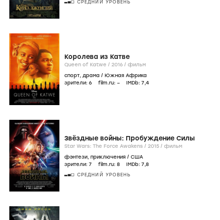
СРЕДНИЙ УРОВЕНЬ
Королева из Катве
Queen of Katwe /
2016
/
фильм
спорт
,
драма
/
Южная Африка
зрители:
6
film.ru:
–
IMDb:
7
,4
Звёздные войны: Пробуждение Силы
Star Wars: The Force Awakens /
2015
/
фильм
фэнтези
,
приключения
/
США
зрители:
7
film.ru:
8
IMDb:
7
,8
СРЕДНИЙ УРОВЕНЬ