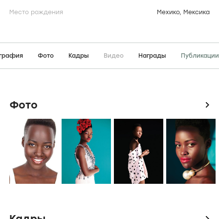
Место рождения
Мехико, Мексика
графия
Фото
Кадры
Видео
Награды
Публикации
Фото
icon
Кадры
icon