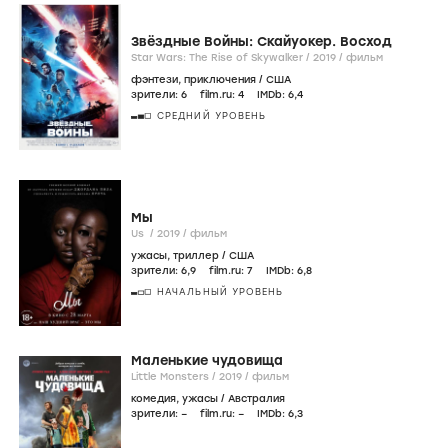
Звёздные Войны: Скайуокер. Восход
Star Wars: The Rise of Skywalker /
2019
/
фильм
фэнтези
,
приключения
/
США
зрители:
6
film.ru:
4
IMDb:
6
,4
СРЕДНИЙ УРОВЕНЬ
Мы
Us /
2019
/
фильм
ужасы
,
триллер
/
США
зрители:
6
,9
film.ru:
7
IMDb:
6
,8
НАЧАЛЬНЫЙ УРОВЕНЬ
Маленькие чудовища
Little Monsters /
2019
/
фильм
комедия
,
ужасы
/
Австралия
зрители:
–
film.ru:
–
IMDb:
6
,3