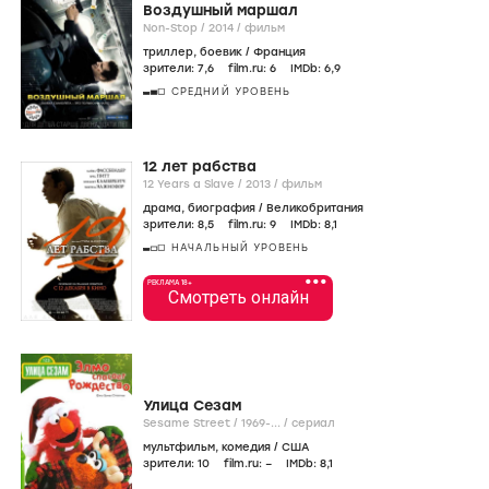
Воздушный маршал
Non-Stop /
2014
/
фильм
триллер
,
боевик
/
Франция
зрители:
7
,6
film.ru:
6
IMDb:
6
,9
СРЕДНИЙ УРОВЕНЬ
12 лет рабства
12 Years a Slave /
2013
/
фильм
драма
,
биография
/
Великобритания
зрители:
8
,5
film.ru:
9
IMDb:
8
,1
НАЧАЛЬНЫЙ УРОВЕНЬ
•••
РЕКЛАМА 18+
Смотреть онлайн
Улица Сезам
Sesame Street /
1969-...
/
сериал
мультфильм
,
комедия
/
США
зрители:
10
film.ru:
–
IMDb:
8
,1