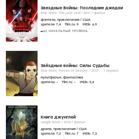
Звездные Войны: Последние джедаи
Star Wars: The Last Jedi /
2017
/
фильм
фэнтези
,
приключения
/
США
зрители:
7
,4
film.ru:
9
IMDb:
6
,9
НАЧАЛЬНЫЙ УРОВЕНЬ
Звёздные войны: Силы Судьбы
Star Wars: Forces of Destiny /
2017-...
/
сериал
мультфильм
,
фантастика
зрители:
–
film.ru:
–
IMDb:
5
,4
Книга джунглей
Jungle Book /
2016
/
фильм
драма
,
приключения
/
США
зрители:
7
,2
film.ru:
7
IMDb:
7
,3