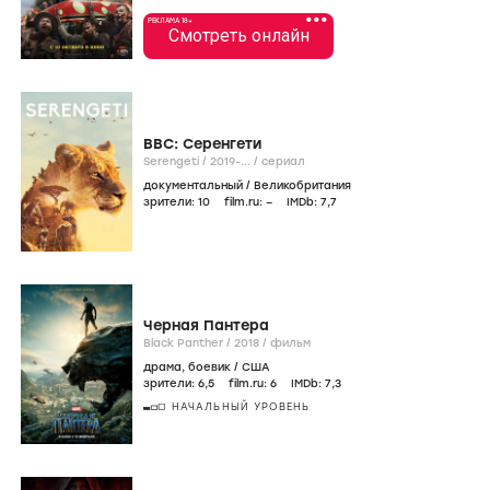
•••
РЕКЛАМА 18+
Смотреть онлайн
BBC: Серенгети
Serengeti /
2019-...
/
сериал
документальный
/
Великобритания
зрители:
10
film.ru:
–
IMDb:
7
,7
Черная Пантера
Black Panther /
2018
/
фильм
драма
,
боевик
/
США
зрители:
6
,5
film.ru:
6
IMDb:
7
,3
НАЧАЛЬНЫЙ УРОВЕНЬ