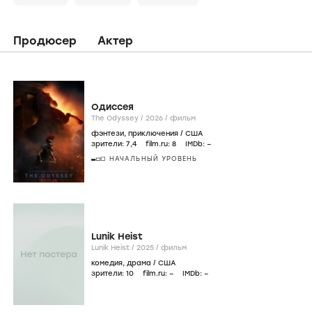
Продюсер
Актер
Одиссея
The Odyssey /
2026
/
фильм
фэнтези
,
приключения
/
США
зрители:
7
,4
film.ru:
8
IMDb:
–
НАЧАЛЬНЫЙ УРОВЕНЬ
Lunik Heist
Lunik Heist /
2025
/
фильм
комедия
,
драма
/
США
зрители:
10
film.ru:
–
IMDb:
–