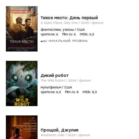
Тихое место: День первый
A Quiet Place: Day One /
2024
/
фильм
фантастика
,
ужасы
/
США
зрители:
6
film.ru:
6
IMDb:
6
,3
НАЧАЛЬНЫЙ УРОВЕНЬ
Дикий робот
The Wild Robot /
2024
/
фильм
мультфильм
/
США
зрители:
6
,3
film.ru:
8
IMDb:
8
,3
Прощай, Джулия
Wadaean Julia /
2023
/
фильм