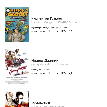
Инспектор Гаджет
Inspector Gadget /
1983-1986
/
сериал
мультфильм
,
комедия
/
США
зрители:
–
film.ru:
–
IMDb:
6
,8
Малыш Джимми
Jimmy the Kid /
1982
/
фильм
комедия
/
США
зрители:
–
film.ru:
–
IMDb:
4
,7
Каскадеры
Fall Guy /
1981-1986
/
сериал