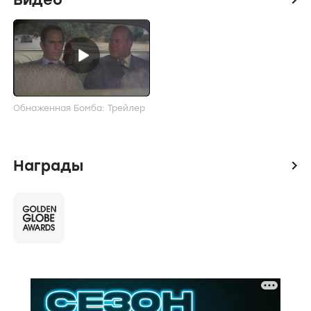
Обнаженная Бомба: Трейлер
Награды
icon