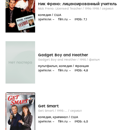
Ник Френо: лицензированный учитель
Nick Freno: Licensed Teacher /
1996-1998
/
сериал
комедия
/
США
зрители:
–
film.ru:
–
IMDb:
7
,1
Gadget Boy and Heather
Gadget Boy and Heather /
1995
/
фильм
мультфильм
,
комедия
/
Франция
зрители:
–
film.ru:
–
IMDb:
4
,8
Get Smart
Get Smart /
1995-...
/
сериал
комедия
,
криминал
/
США
зрители:
–
film.ru:
–
IMDb:
6
,5