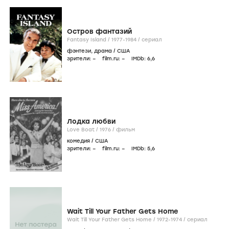
Остров фантазий
Fantasy Island /
1977-1984
/
сериал
фэнтези
,
драма
/
США
зрители:
–
film.ru:
–
IMDb:
6
,6
Лодка любви
Love Boat /
1976
/
фильм
комедия
/
США
зрители:
–
film.ru:
–
IMDb:
5
,6
Wait Till Your Father Gets Home
Wait Till Your Father Gets Home /
1972-1974
/
сериал