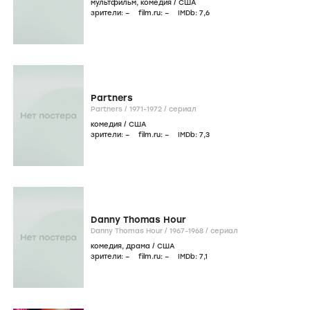
мультфильм
,
комедия
/
США
зрители:
–
film.ru:
–
IMDb:
7
,6
Partners
Partners /
1971-1972
/
сериал
комедия
/
США
зрители:
–
film.ru:
–
IMDb:
7
,3
Danny Thomas Hour
Danny Thomas Hour /
1967-1968
/
сериал
комедия
,
драма
/
США
зрители:
–
film.ru:
–
IMDb:
7
,1