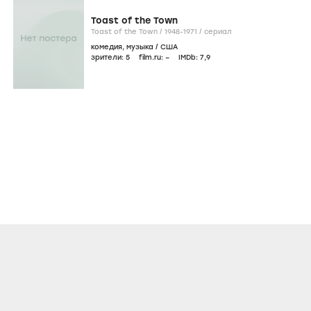
Toast of the Town
Toast of the Town /
1948-1971
/
сериал
комедия
,
музыка
/
США
зрители:
5
film.ru:
–
IMDb:
7
,9