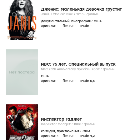
Дженис: Маленькая девочка грустит
Janis: Little Girl Blue /
2015
/
фильм
документальный
,
биография
/
США
зрители:
–
film.ru:
–
IMDb:
–
NBC: 75 лет. Специальный выпуск
NBC 75th Anniversary Special /
2002
/
фильм
США
зрители:
–
film.ru:
–
IMDb:
6
,5
Инспектор Гаджет
Inspector Gadget /
1999
/
фильм
комедия
,
приключения
/
США
зрители:
4
film.ru:
–
IMDb:
4
,2