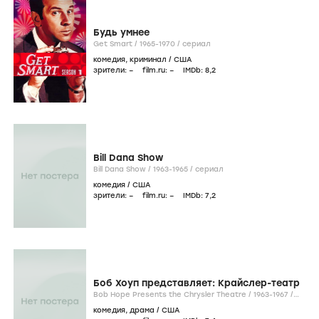
Будь умнее
Get Smart /
1965-1970
/
сериал
комедия
,
криминал
/
США
зрители:
–
film.ru:
–
IMDb:
8
,2
Bill Dana Show
Bill Dana Show /
1963-1965
/
сериал
комедия
/
США
зрители:
–
film.ru:
–
IMDb:
7
,2
Боб Хоуп представляет: Крайслер-театр
Bob Hope Presents the Chrysler Theatre /
1963-1967
/
сериал
комедия
,
драма
/
США