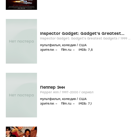
Inspector Gadget: Gadget's Greatest
Gadgets
Inspector Gadget: Gadget's Greatest Gadgets /
1999
/
фильм
мультфильм
,
комедия
/
США
зрители:
–
film.ru:
–
IMDb:
7
,5
Пеппер Энн
Pepper Ann /
1997-2000
/
сериал
мультфильм
,
комедия
/
США
зрители:
–
film.ru:
–
IMDb:
7
,1