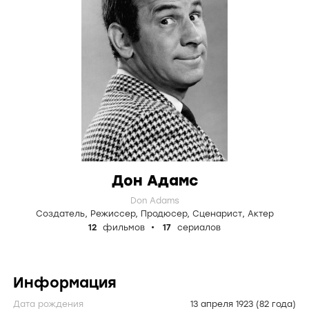
Дон Адамс
Don Adams
Создатель
,
Режиссер
,
Продюсер
,
Сценарист
,
Актер
12
фильмов
17
сериалов
Информация
Дата рождения
13 апреля 1923
(82 года)