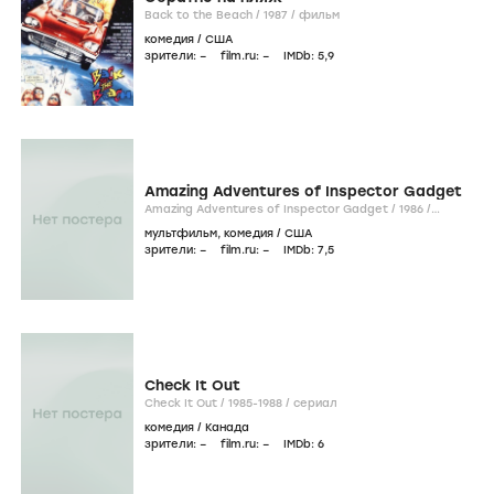
Back to the Beach /
1987
/
фильм
комедия
/
США
зрители:
–
film.ru:
–
IMDb:
5
,9
Amazing Adventures of Inspector Gadget
Amazing Adventures of Inspector Gadget /
1986
/
фильм
мультфильм
,
комедия
/
США
зрители:
–
film.ru:
–
IMDb:
7
,5
Check It Out
Check It Out /
1985-1988
/
сериал
комедия
/
Канада
зрители:
–
film.ru:
–
IMDb:
6