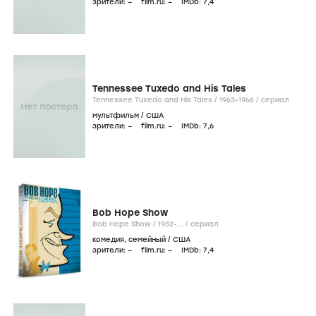
зрители:
–
film.ru:
–
IMDb:
7
,4
Tennessee Tuxedo and His Tales
Tennessee Tuxedo and His Tales /
1963-1966
/
сериал
мультфильм
/
США
зрители:
–
film.ru:
–
IMDb:
7
,6
Bob Hope Show
Bob Hope Show /
1952-...
/
сериал
комедия
,
семейный
/
США
зрители:
–
film.ru:
–
IMDb:
7
,4