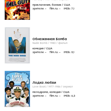
приключения
,
боевик
/
США
зрители:
–
film.ru:
–
IMDb:
7
,1
Обнаженная Бомба
Nude Bomb /
1980
/
фильм
комедия
/
США
зрители:
–
film.ru:
–
IMDb:
5
,1
Лодка любви
Love Boat /
1977-1986
/
сериал
мелодрама
,
комедия
/
США
зрители:
–
film.ru:
–
IMDb:
6
,3