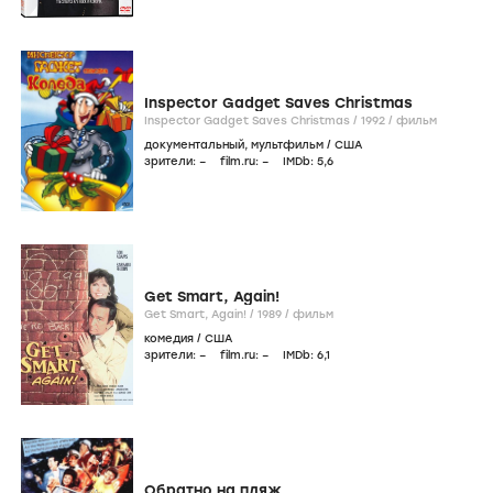
Inspector Gadget Saves Christmas
Inspector Gadget Saves Christmas /
1992
/
фильм
документальный
,
мультфильм
/
США
зрители:
–
film.ru:
–
IMDb:
5
,6
Get Smart, Again!
Get Smart, Again! /
1989
/
фильм
комедия
/
США
зрители:
–
film.ru:
–
IMDb:
6
,1
Обратно на пляж