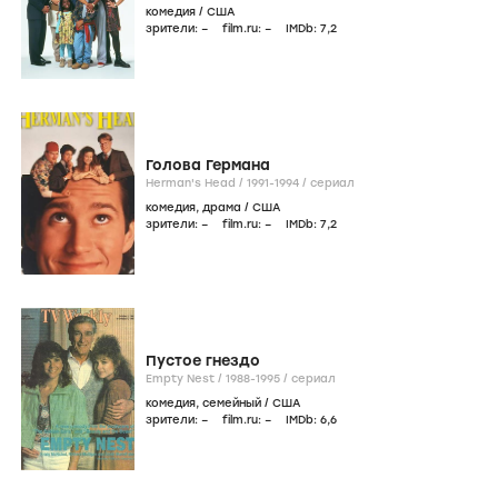
комедия
/
США
зрители:
–
film.ru:
–
IMDb:
7
,2
Голова Германа
Herman's Head /
1991-1994
/
сериал
комедия
,
драма
/
США
зрители:
–
film.ru:
–
IMDb:
7
,2
Пустое гнездо
Empty Nest /
1988-1995
/
сериал
комедия
,
семейный
/
США
зрители:
–
film.ru:
–
IMDb:
6
,6