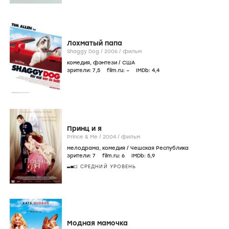
Лохматый папа
Shaggy Dog /
2006
/
фильм
комедия
,
фэнтези
/
США
зрители:
7
,5
film.ru:
–
IMDb:
4
,4
Принц и я
Prince & Me /
2004
/
фильм
мелодрама
,
комедия
/
Чешская Республика
зрители:
7
film.ru:
6
IMDb:
5
,9
СРЕДНИЙ УРОВЕНЬ
Модная мамочка