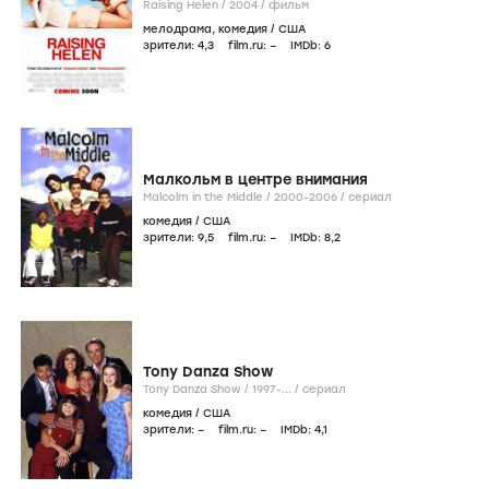
Raising Helen /
2004
/
фильм
мелодрама
,
комедия
/
США
зрители:
4
,3
film.ru:
–
IMDb:
6
Малкольм в центре внимания
Malcolm in the Middle /
2000-2006
/
сериал
комедия
/
США
зрители:
9
,5
film.ru:
–
IMDb:
8
,2
Tony Danza Show
Tony Danza Show /
1997-...
/
сериал
комедия
/
США
зрители:
–
film.ru:
–
IMDb:
4
,1