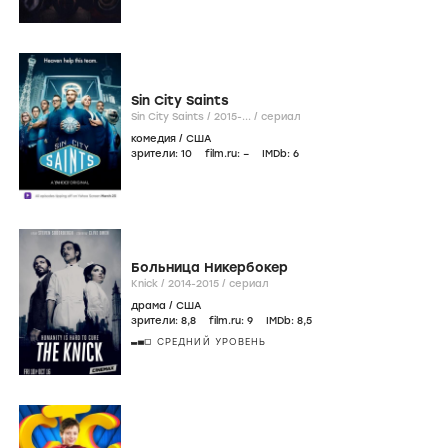
Sin City Saints
Sin City Saints /
2015-...
/
сериал
комедия
/
США
зрители:
10
film.ru:
–
IMDb:
6
Больница Никербокер
Knick /
2014-2015
/
сериал
драма
/
США
зрители:
8
,8
film.ru:
9
IMDb:
8
,5
СРЕДНИЙ УРОВЕНЬ