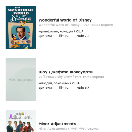
Wonderful World of Disney
Wonderful World of Disney /
1997-2005
/
сериал
мультфильм
,
комедия
/
США
зрители:
–
film.ru:
–
IMDb:
7
,4
Шоу Джеффа Фоксуорти
Jeff Foxworthy Show /
1995-1997
/
сериал
комедия
,
семейный
/
США
зрители:
–
film.ru:
–
IMDb:
5
,7
Minor Adjustments
Minor Adjustments /
1995-1996
/
сериал