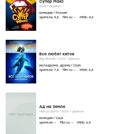
Супер Макс
2013
/
сериал
комедия
/
Россия
зрители:
5
,5
film.ru:
–
IMDb:
4
,2
Все любят китов
Big Miracle /
2012
/
фильм
мелодрама
,
драма
/
США
зрители:
7
,5
film.ru:
–
IMDb:
6
,5
Ад на Земле
Hell on Earth /
2007
/
фильм
комедия
/
США
зрители:
–
film.ru:
–
IMDb:
6
,4