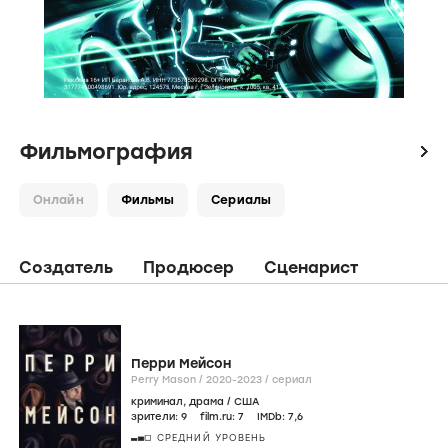
Фильмография
icon
Онлайн
Фильмы
Сериалы
Создатель
Продюсер
Сценарист
Перри Мейсон
Perry Mason /
2020-2023
/
сериал
криминал
,
драма
/
США
зрители:
9
film.ru:
7
IMDb:
7
,6
СРЕДНИЙ УРОВЕНЬ