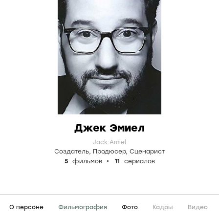
Джек Эмиел
Jack Amiel
Создатель
,
Продюсер
,
Сценарист
5
фильмов
11
сериалов
О персоне
Фильмография
Фото
Кадры
Видео