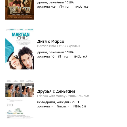
драма
,
семейный
/
США
зрители:
9
,5
film.ru:
–
IMDb:
6
,5
Дитя с Марса
Martian Child /
2007
/
фильм
драма
,
семейный
/
США
зрители:
10
film.ru:
–
IMDb:
6
,7
Друзья с деньгами
Friends with Money /
2006
/
фильм
мелодрама
,
комедия
/
США
зрители:
–
film.ru:
–
IMDb:
5
,8