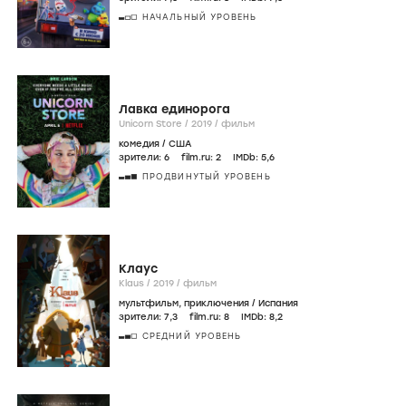
НАЧАЛЬНЫЙ УРОВЕНЬ
Лавка единорога
Unicorn Store /
2019
/
фильм
комедия
/
США
зрители:
6
film.ru:
2
IMDb:
5
,6
ПРОДВИНУТЫЙ УРОВЕНЬ
Клаус
Klaus /
2019
/
фильм
мультфильм
,
приключения
/
Испания
зрители:
7
,3
film.ru:
8
IMDb:
8
,2
СРЕДНИЙ УРОВЕНЬ