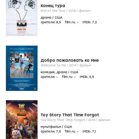
Конец тура
End of the Tour /
2015
/
фильм
драма
/
США
зрители:
8
,5
film.ru:
–
IMDb:
7
,2
Добро пожаловать ко мне
Welcome to Me /
2014
/
фильм
комедия
,
драма
/
США
зрители:
–
film.ru:
–
IMDb:
5
,9
Toy Story That Time Forgot
Toy Story That Time Forgot /
2014
/
фильм
мультфильм
/
США
зрители:
7
,5
film.ru:
–
IMDb:
7
,1