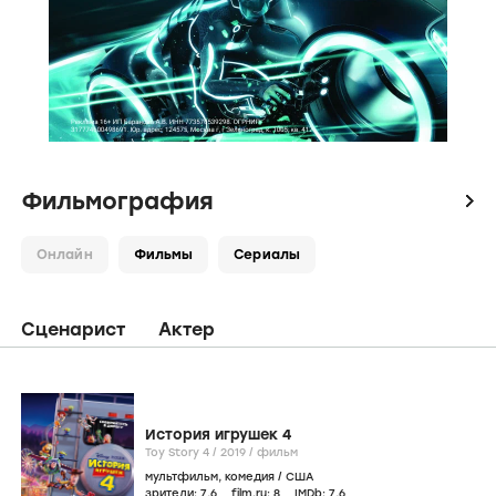
Фильмография
icon
Онлайн
Фильмы
Сериалы
Сценарист
Актер
История игрушек 4
Toy Story 4 /
2019
/
фильм
мультфильм
,
комедия
/
США
зрители:
7
,6
film.ru:
8
IMDb:
7
,6