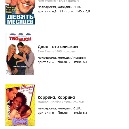
Nine Months /
1995
/
фильм
мелодрама
,
комедия
/
США
зрители:
6
,3
film.ru:
–
IMDb:
5
,5
Двое - это слишком
Two Much /
1995
/
фильм
мелодрама
,
комедия
/
Испания
зрители:
–
film.ru:
–
IMDb:
5
,4
Коррина, Коррина
Corrina, Corrina /
1994
/
фильм
мелодрама
,
комедия
/
США
зрители:
8
film.ru:
–
IMDb:
6
,6