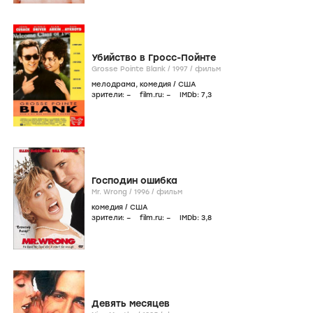
Убийство в Гросс-Пойнте
Grosse Pointe Blank /
1997
/
фильм
мелодрама
,
комедия
/
США
зрители:
–
film.ru:
–
IMDb:
7
,3
Господин ошибка
Mr. Wrong /
1996
/
фильм
комедия
/
США
зрители:
–
film.ru:
–
IMDb:
3
,8
Девять месяцев