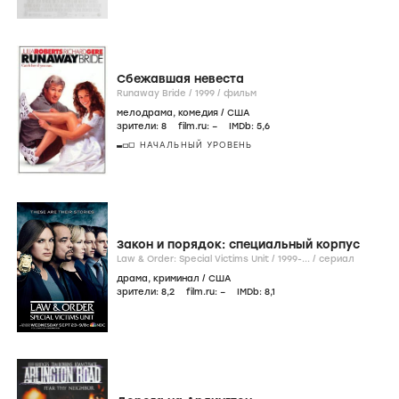
Сбежавшая невеста
Runaway Bride /
1999
/
фильм
мелодрама
,
комедия
/
США
зрители:
8
film.ru:
–
IMDb:
5
,6
НАЧАЛЬНЫЙ УРОВЕНЬ
Закон и порядок: специальный корпус
Law & Order: Special Victims Unit /
1999-...
/
сериал
драма
,
криминал
/
США
зрители:
8
,2
film.ru:
–
IMDb:
8
,1