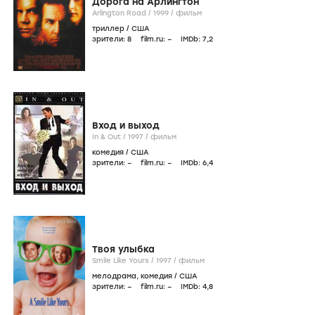
Дорога на Арлингтон
Arlington Road /
1999
/
фильм
триллер
/
США
зрители:
8
film.ru:
–
IMDb:
7
,2
Вход и выход
In & Out /
1997
/
фильм
комедия
/
США
зрители:
–
film.ru:
–
IMDb:
6
,4
Твоя улыбка
Smile Like Yours /
1997
/
фильм
мелодрама
,
комедия
/
США
зрители:
–
film.ru:
–
IMDb:
4
,8