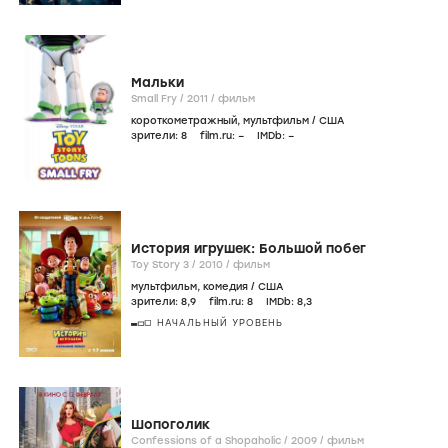
Мальки
Small Fry /
2011
/
фильм
короткометражный
,
мультфильм
/
США
зрители:
8
film.ru:
–
IMDb:
–
История игрушек: Большой побег
Toy Story 3 /
2010
/
фильм
мультфильм
,
комедия
/
США
зрители:
8
,9
film.ru:
8
IMDb:
8
,3
НАЧАЛЬНЫЙ УРОВЕНЬ
Шопоголик
Confessions of a Shopaholic /
2009
/
фильм