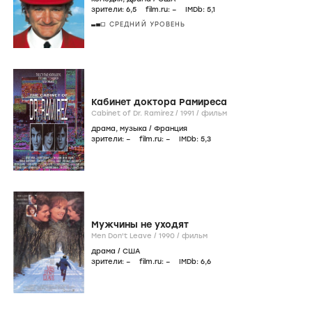
зрители:
6
,5
film.ru:
–
IMDb:
5
,1
СРЕДНИЙ УРОВЕНЬ
Кабинет доктора Рамиреса
Cabinet of Dr. Ramirez /
1991
/
фильм
драма
,
музыка
/
Франция
зрители:
–
film.ru:
–
IMDb:
5
,3
Мужчины не уходят
Men Don't Leave /
1990
/
фильм
драма
/
США
зрители:
–
film.ru:
–
IMDb:
6
,6