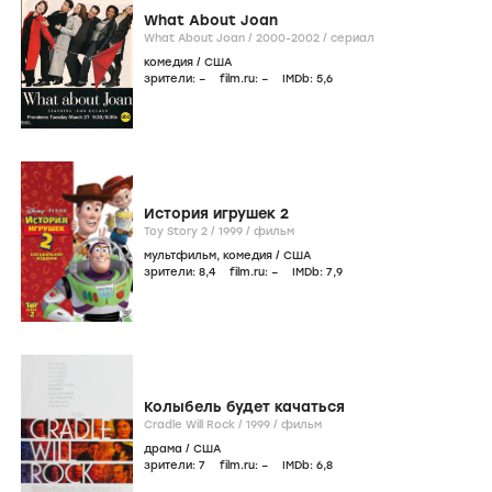
What About Joan
What About Joan /
2000-2002
/
сериал
комедия
/
США
зрители:
–
film.ru:
–
IMDb:
5
,6
История игрушек 2
Toy Story 2 /
1999
/
фильм
мультфильм
,
комедия
/
США
зрители:
8
,4
film.ru:
–
IMDb:
7
,9
Колыбель будет качаться
Cradle Will Rock /
1999
/
фильм
драма
/
США
зрители:
7
film.ru:
–
IMDb:
6
,8