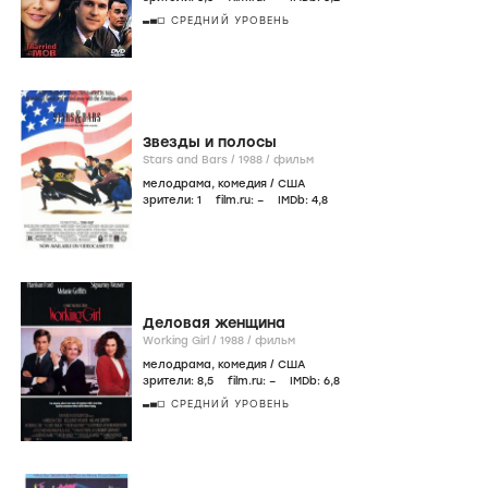
СРЕДНИЙ УРОВЕНЬ
Звезды и полосы
Stars and Bars /
1988
/
фильм
мелодрама
,
комедия
/
США
зрители:
1
film.ru:
–
IMDb:
4
,8
Деловая женщина
Working Girl /
1988
/
фильм
мелодрама
,
комедия
/
США
зрители:
8
,5
film.ru:
–
IMDb:
6
,8
СРЕДНИЙ УРОВЕНЬ