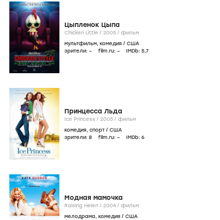
Цыпленок Цыпа
Chicken Little /
2005
/
фильм
мультфильм
,
комедия
/
США
зрители:
–
film.ru:
–
IMDb:
5
,7
Принцесса Льда
Ice Princess /
2005
/
фильм
комедия
,
спорт
/
США
зрители:
8
film.ru:
–
IMDb:
6
Модная мамочка
Raising Helen /
2004
/
фильм
мелодрама
,
комедия
/
США