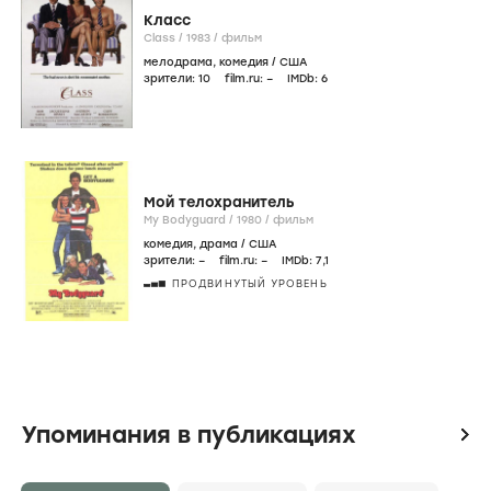
Класс
Class /
1983
/
фильм
мелодрама
,
комедия
/
США
зрители:
10
film.ru:
–
IMDb:
6
Мой телохранитель
My Bodyguard /
1980
/
фильм
комедия
,
драма
/
США
зрители:
–
film.ru:
–
IMDb:
7
,1
ПРОДВИНУТЫЙ УРОВЕНЬ
Упоминания в публикациях
icon