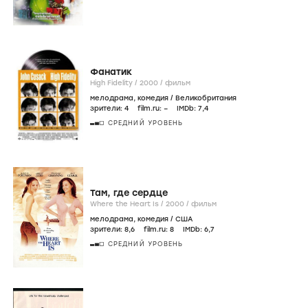
Фанатик
High Fidelity /
2000
/
фильм
мелодрама
,
комедия
/
Великобритания
зрители:
4
film.ru:
–
IMDb:
7
,4
СРЕДНИЙ УРОВЕНЬ
Там, где сердце
Where the Heart Is /
2000
/
фильм
мелодрама
,
комедия
/
США
зрители:
8
,6
film.ru:
8
IMDb:
6
,7
СРЕДНИЙ УРОВЕНЬ