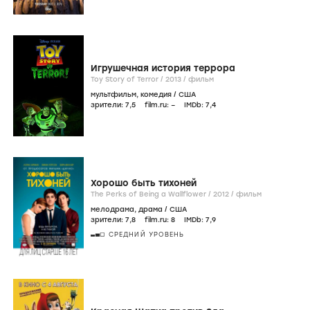
Игрушечная история террора
Toy Story of Terror /
2013
/
фильм
мультфильм
,
комедия
/
США
зрители:
7
,5
film.ru:
–
IMDb:
7
,4
Хорошо быть тихоней
The Perks of Being a Wallflower /
2012
/
фильм
мелодрама
,
драма
/
США
зрители:
7
,8
film.ru:
8
IMDb:
7
,9
СРЕДНИЙ УРОВЕНЬ