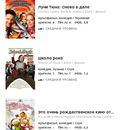
Луни Тюнз: Снова в деле
Looney Tunes: Back in Action /
2003
/
фильм
мультфильм
,
комедия
/
Германия
зрители:
6
film.ru:
6
IMDb:
5
,8
СРЕДНИЙ УРОВЕНЬ
Школа рока
School of Rock /
2003
/
фильм
комедия
,
музыка
/
США
зрители:
7
film.ru:
7
IMDb:
7
,2
СРЕДНИЙ УРОВЕНЬ
Это очень рождественское кино от
Маппетов
It's a Very Merry Muppet Christmas Movie /
2002
/
фильм
мультфильм
,
комедия
/
США
зрители:
–
film.ru:
–
IMDb:
6
,3