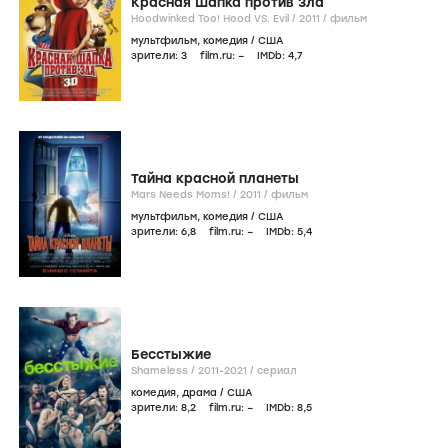
Красная Шапка против Зла
Hoodwinked Too! Hood VS. Evil /
2011
/
фильм
мультфильм
,
комедия
/
США
зрители:
3
film.ru:
–
IMDb:
4
,7
Тайна красной планеты
Mars Needs Moms! /
2011
/
фильм
мультфильм
,
комедия
/
США
зрители:
6
,8
film.ru:
–
IMDb:
5
,4
Бесстыжие
Shameless /
2011-2021
/
сериал
комедия
,
драма
/
США
зрители:
8
,2
film.ru:
–
IMDb:
8
,5