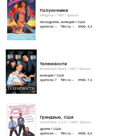
Полуночники
Allnighter /
1987
/
фильм
мелодрама
,
комедия
/
США
зрители:
–
film.ru:
–
IMDb:
4
,3
Теленовости
Broadcast News /
1987
/
фильм
комедия
/
США
зрители:
7
film.ru:
–
IMDb:
7
,3
Грэндвью, США
Grandview, U.S.A. /
1984
/
фильм
драма
/
США
зрители:
–
film.ru:
–
IMDb:
5
,5