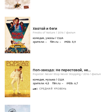
Хватай и беги
Freaks of Nature /
2016
/
фильм
комедия
,
ужасы
/
США
зрители:
–
film.ru:
–
IMDb:
5
,9
Поп-звезда: Не переставай, не
останавливайся
Popstar: Never Stop Never Stopping /
2016
/
фильм
комедия
,
музыка
/
США
зрители:
4
,5
film.ru:
–
IMDb:
6
,7
СРЕДНИЙ УРОВЕНЬ