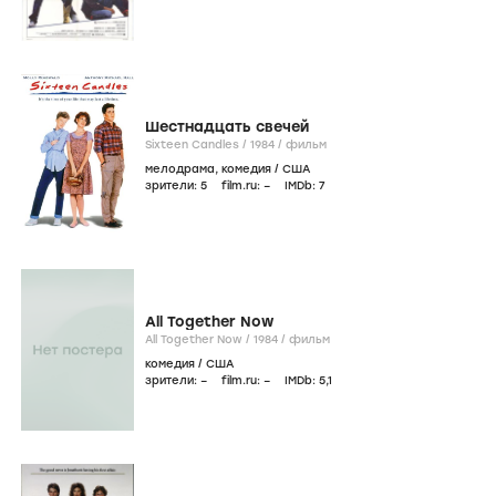
Шестнадцать свечей
Sixteen Candles /
1984
/
фильм
мелодрама
,
комедия
/
США
зрители:
5
film.ru:
–
IMDb:
7
All Together Now
All Together Now /
1984
/
фильм
комедия
/
США
зрители:
–
film.ru:
–
IMDb:
5
,1