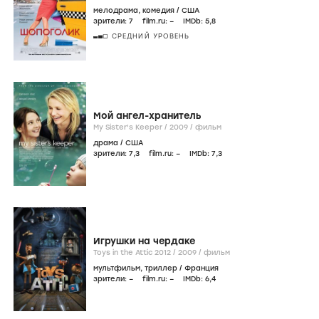
мелодрама
,
комедия
/
США
зрители:
7
film.ru:
–
IMDb:
5
,8
СРЕДНИЙ УРОВЕНЬ
Мой ангел-хранитель
My Sister's Keeper /
2009
/
фильм
драма
/
США
зрители:
7
,3
film.ru:
–
IMDb:
7
,3
Игрушки на чердаке
Toys in the Attic 2012 /
2009
/
фильм
мультфильм
,
триллер
/
Франция
зрители:
–
film.ru:
–
IMDb:
6
,4