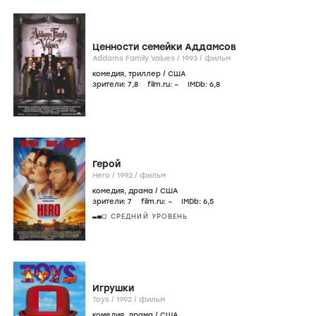
Ценности семейки Аддамсов
Addams Family Values /
1993
/
фильм
комедия
,
триллер
/
США
зрители:
7
,8
film.ru:
–
IMDb:
6
,8
Герой
Hero /
1992
/
фильм
комедия
,
драма
/
США
зрители:
7
film.ru:
–
IMDb:
6
,5
СРЕДНИЙ УРОВЕНЬ
Игрушки
Toys /
1992
/
фильм
комедия
,
драма
/
США