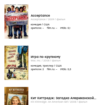
Acceptance
Acceptance /
2009
/
фильм
комедия
/
США
зрители:
–
film.ru:
–
IMDb:
5
,1
Игра по-крупному
War, Inc. /
2008
/
фильм
комедия
,
триллер
/
США
зрители:
2
film.ru:
–
IMDb:
5
,5
Кит Киттредж: Загадка Американской
девочки
Kit Kittredge: An American Girl /
2008
/
фильм