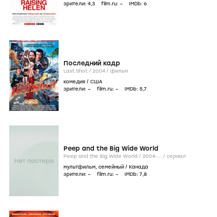
зрители:
4
,3
film.ru:
–
IMDb:
6
Последний кадр
Last Shot /
2004
/
фильм
комедия
/
США
зрители:
–
film.ru:
–
IMDb:
5
,7
Peep and the Big Wide World
Peep and the Big Wide World /
2004-...
/
сериал
мультфильм
,
семейный
/
Канада
зрители:
–
film.ru:
–
IMDb:
7
,8