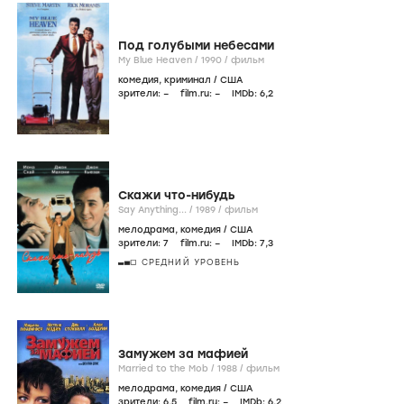
Под голубыми небесами
My Blue Heaven /
1990
/
фильм
комедия
,
криминал
/
США
зрители:
–
film.ru:
–
IMDb:
6
,2
Скажи что-нибудь
Say Anything... /
1989
/
фильм
мелодрама
,
комедия
/
США
зрители:
7
film.ru:
–
IMDb:
7
,3
СРЕДНИЙ УРОВЕНЬ
Замужем за мафией
Married to the Mob /
1988
/
фильм
мелодрама
,
комедия
/
США
зрители:
6
,5
film.ru:
–
IMDb:
6
,2