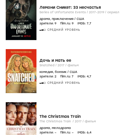
Лемони Сникет: 33 несчастья
Series of Unfortunate Events /
2017-2019
/
сериал
драма
,
приключения
/
США
зрители:
9
film.ru:
9
IMDb:
7
,7
СРЕДНИЙ УРОВЕНЬ
Дочь и мать ее
Snatched /
2017
/
фильм
комедия
,
боевик
/
США
зрители:
2
film.ru:
7
IMDb:
4
,7
СРЕДНИЙ УРОВЕНЬ
The Christmas Train
The Christmas Train /
2017
/
фильм
драма
,
мелодрама
зрители:
–
film.ru:
–
IMDb:
6
,4