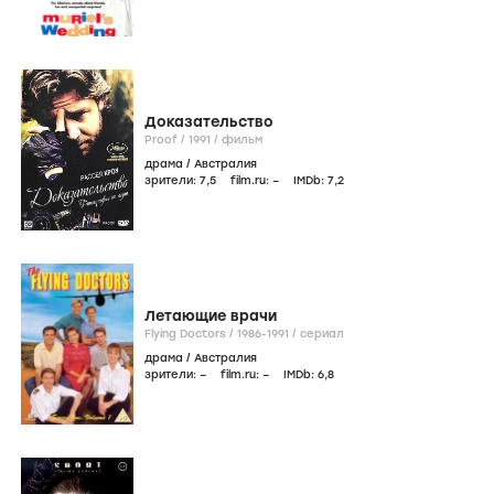
Доказательство
Proof /
1991
/
фильм
драма
/
Австралия
зрители:
7
,5
film.ru:
–
IMDb:
7
,2
Летающие врачи
Flying Doctors /
1986-1991
/
сериал
драма
/
Австралия
зрители:
–
film.ru:
–
IMDb:
6
,8