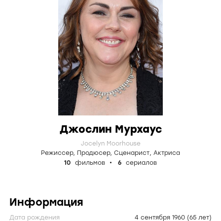
Джослин Мурхаус
Jocelyn Moorhouse
Режиссер
,
Продюсер
,
Сценарист
,
Актриса
10
фильмов
6
сериалов
Информация
Дата рождения
4 сентября 1960
(65 лет)