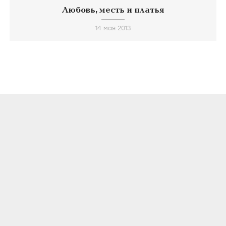
Любовь, месть и платья
14 мая 2013
О ПРОЕКТЕ
КОНТАКТЫ
ЛИЦЕНЗИОННОЕ СОГЛАШЕНИЕ
ВКОНТАКТЕ
ТЕЛЕГРАМ