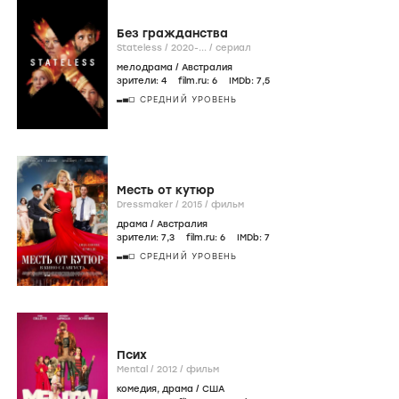
Без гражданства
Stateless /
2020-...
/
сериал
мелодрама
/
Австралия
зрители:
4
film.ru:
6
IMDb:
7
,5
СРЕДНИЙ УРОВЕНЬ
Месть от кутюр
Dressmaker /
2015
/
фильм
драма
/
Австралия
зрители:
7
,3
film.ru:
6
IMDb:
7
СРЕДНИЙ УРОВЕНЬ
Псих
Mental /
2012
/
фильм
комедия
,
драма
/
США