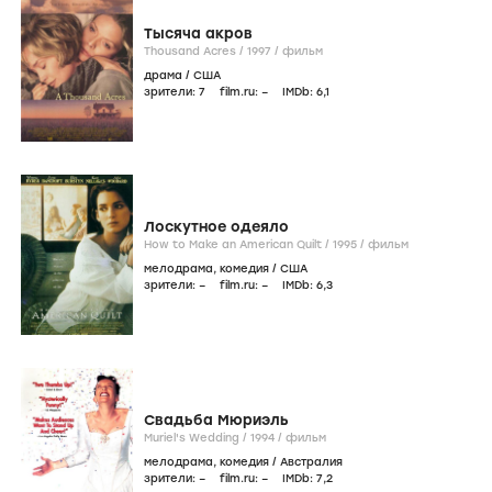
Тысяча акров
Thousand Acres /
1997
/
фильм
драма
/
США
зрители:
7
film.ru:
–
IMDb:
6
,1
Лоскутное одеяло
How to Make an American Quilt /
1995
/
фильм
мелодрама
,
комедия
/
США
зрители:
–
film.ru:
–
IMDb:
6
,3
Свадьба Мюриэль
Muriel's Wedding /
1994
/
фильм
мелодрама
,
комедия
/
Австралия
зрители:
–
film.ru:
–
IMDb:
7
,2