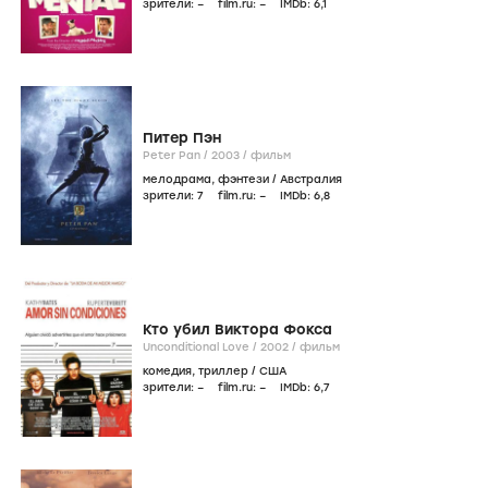
зрители:
–
film.ru:
–
IMDb:
6
,1
Питер Пэн
Peter Pan /
2003
/
фильм
мелодрама
,
фэнтези
/
Австралия
зрители:
7
film.ru:
–
IMDb:
6
,8
Кто убил Виктора Фокса
Unconditional Love /
2002
/
фильм
комедия
,
триллер
/
США
зрители:
–
film.ru:
–
IMDb:
6
,7