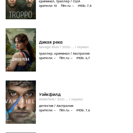
криминал
,
триллер
/
США
зрители:
10
film.ru:
–
IMDb:
7
,4
Дикая река
Savage River /
2022-...
/
сериал
триллер
,
криминал
/
Австралия
зрители:
–
film.ru:
–
IMDb:
6
,7
Уэйкфилд
Wakefield /
2021-...
/
сериал
детектив
/
Австралия
зрители:
–
film.ru:
–
IMDb:
7
,6