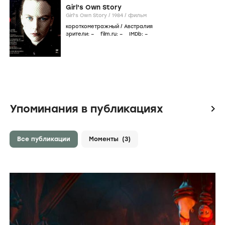
Girl's Own Story
Girl's Own Story /
1984
/
фильм
короткометражный
/
Австралия
зрители:
–
film.ru:
–
IMDb:
–
Упоминания в публикациях
icon
Все публикации
Моменты
(3)