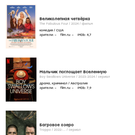
Великолепная четвёрка
The Fabulous Four /
2024
/
фильм
комедия
/
США
зрители:
–
film.ru:
–
IMDb:
4
,7
Мальчик поглощает Вселенную
Boy Swallows Universe /
2023-2024
/
сериал
драма
,
криминал
/
Австралия
зрители:
–
film.ru:
–
IMDb:
7
,9
Багровое озеро
Troppo /
2022-...
/
сериал