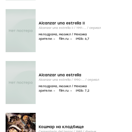
Alcanzar una estrella II
Alcanzar una estrella II /
1991-...
/
сериал
мелодрама
,
мюзикл
/
Мексика
зрители:
–
film.ru:
–
IMDb:
6
,7
Alcanzar una estrella
Alcanzar una estrella /
1990-...
/
сериал
мелодрама
,
мюзикл
/
Мексика
зрители:
–
film.ru:
–
IMDb:
7
,2
Кошмар на кладбище
Cementerio del terror /
1985
/
фильм