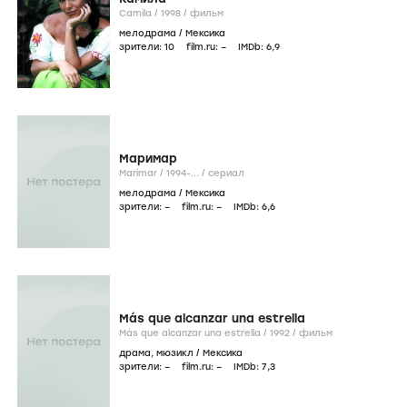
Camila /
1998
/
фильм
мелодрама
/
Мексика
зрители:
10
film.ru:
–
IMDb:
6
,9
Маримар
Marimar /
1994-...
/
сериал
мелодрама
/
Мексика
зрители:
–
film.ru:
–
IMDb:
6
,6
Más que alcanzar una estrella
Más que alcanzar una estrella /
1992
/
фильм
драма
,
мюзикл
/
Мексика
зрители:
–
film.ru:
–
IMDb:
7
,3