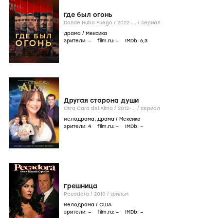
Где был огонь
Donde Hubo Fuego /
2022-...
/
сериал
драма
/
Мексика
зрители:
–
film.ru:
–
IMDb:
6
,3
Другая сторона души
Otra Cara del Alma /
2012-...
/
сериал
мелодрама
,
драма
/
Мексика
зрители:
4
film.ru:
–
IMDb:
–
Грешница
Pecadora /
2010
/
фильм
мелодрама
/
США
зрители:
–
film.ru:
–
IMDb:
–