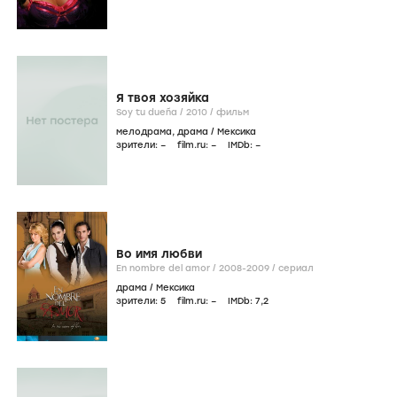
Я твоя хозяйка
Soy tu dueña /
2010
/
фильм
мелодрама
,
драма
/
Мексика
зрители:
–
film.ru:
–
IMDb:
–
Во имя любви
En nombre del amor /
2008-2009
/
сериал
драма
/
Мексика
зрители:
5
film.ru:
–
IMDb:
7
,2