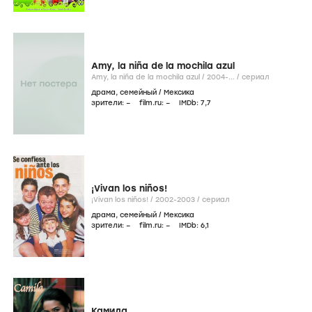
Amy, la niña de la mochila azul
Amy, la niña de la mochila azul /
2004-...
/
сериал
драма
,
семейный
/
Мексика
зрители:
–
film.ru:
–
IMDb:
7
,7
¡Vivan los niños!
¡Vivan los niños! /
2002-2003
/
сериал
драма
,
семейный
/
Мексика
зрители:
–
film.ru:
–
IMDb:
6
,1
Камила