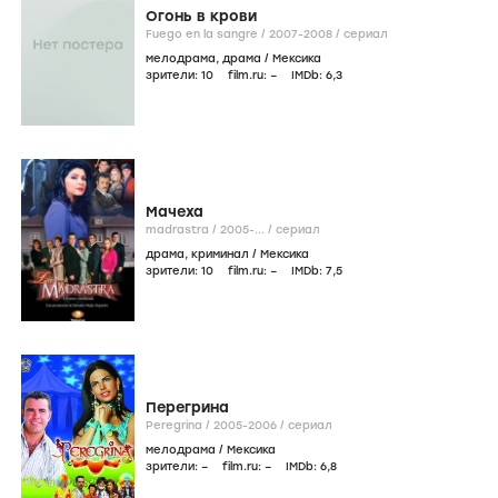
Огонь в крови
Fuego en la sangre /
2007-2008
/
сериал
мелодрама
,
драма
/
Мексика
зрители:
10
film.ru:
–
IMDb:
6
,3
Мачеха
madrastra /
2005-...
/
сериал
драма
,
криминал
/
Мексика
зрители:
10
film.ru:
–
IMDb:
7
,5
Перегрина
Peregrina /
2005-2006
/
сериал
мелодрама
/
Мексика
зрители:
–
film.ru:
–
IMDb:
6
,8