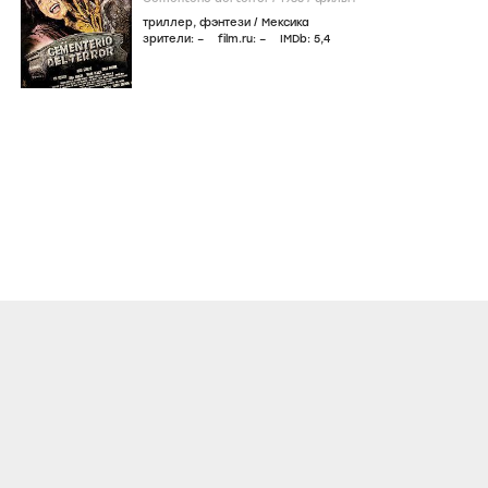
триллер
,
фэнтези
/
Мексика
зрители:
–
film.ru:
–
IMDb:
5
,4