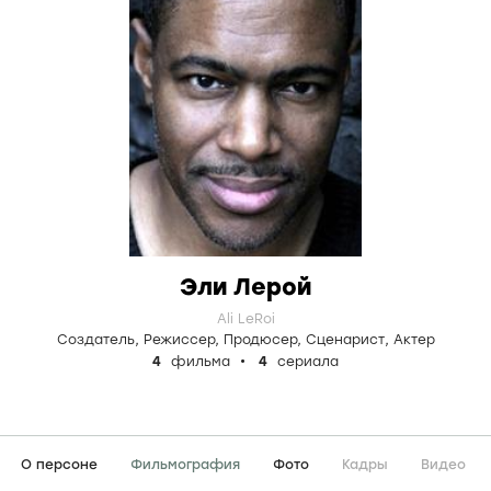
Эли Лерой
Ali LeRoi
Создатель
,
Режиссер
,
Продюсер
,
Сценарист
,
Актер
4
фильма
4
сериала
О персоне
Фильмография
Фото
Кадры
Видео