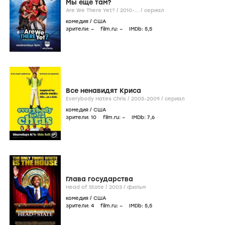
Мы еще там?
Are We There Yet? /
2010-...
/
сериал
комедия
/
США
зрители:
–
film.ru:
–
IMDb:
5
,5
Все ненавидят Криса
Everybody Hates Chris /
2005-2009
/
сериал
комедия
/
США
зрители:
10
film.ru:
–
IMDb:
7
,6
Глава государства
Head of State /
2003
/
фильм
комедия
/
США
зрители:
4
film.ru:
–
IMDb:
5
,5