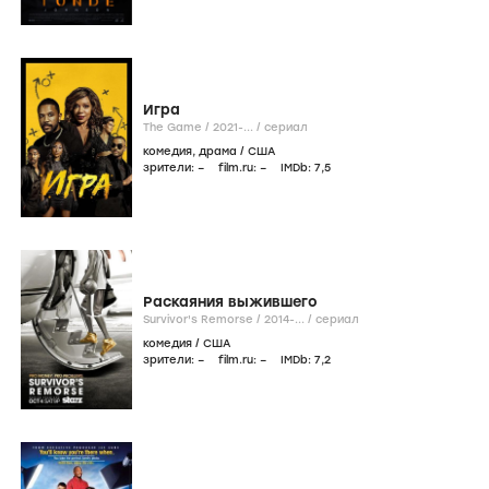
Игра
The Game /
2021-...
/
сериал
комедия
,
драма
/
США
зрители:
–
film.ru:
–
IMDb:
7
,5
Раскаяния выжившего
Survivor's Remorse /
2014-...
/
сериал
комедия
/
США
зрители:
–
film.ru:
–
IMDb:
7
,2