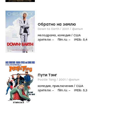
Обратно на землю
Down to Earth /
2001
/
фильм
мелодрама
,
комедия
/
США
зрители:
–
film.ru:
–
IMDb:
5
,4
Пути Тэнг
Pootie Tang /
2001
/
фильм
комедия
,
приключения
/
США
зрители:
–
film.ru:
–
IMDb:
5
,3