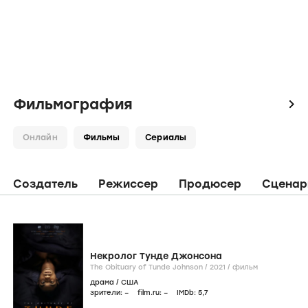
Фильмография
icon
Онлайн
Фильмы
Сериалы
Создатель
Режиссер
Продюсер
Сценар
Некролог Тунде Джонсона
The Obituary of Tunde Johnson /
2021
/
фильм
драма
/
США
зрители:
–
film.ru:
–
IMDb:
5
,7