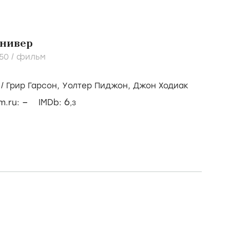
нивер
950
/
фильм
/
Грир Гарсон,
Уолтер Пиджон,
Джон Ходиак
–
6
lm.ru:
IMDb:
,3