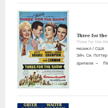
Three for th
Three for the S
мюзикл
/
США
Эйч. Си. Поттер
–
зрители:
fi