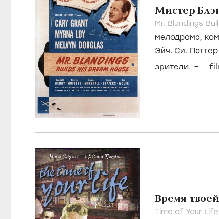
Мистер Блэн
Mr. Blandings Bu
мелодрама
,
ко
Эйч. Си. Поттер
–
зрители:
fi
Время твое
Time of Your Life