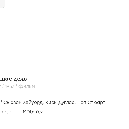
ное дело
r /
1957
/
фильм
/
Сьюзан Хейуорд,
Кирк Дуглас,
Пол Стюарт
–
6
lm.ru:
IMDb:
,2