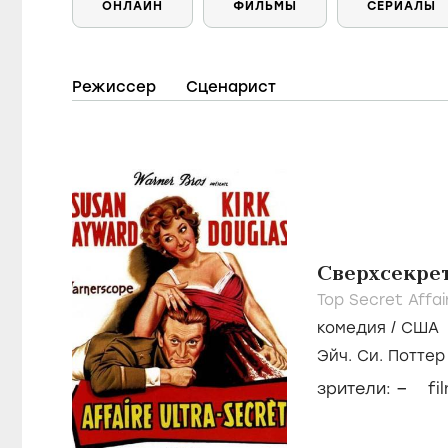
ОНЛАЙН
ФИЛЬМЫ
СЕРИАЛЫ
Режиссер
Сценарист
Сверхсекрет
Top Secret Affai
комедия
/
США
Эйч. Си. Поттер
–
зрители:
fi