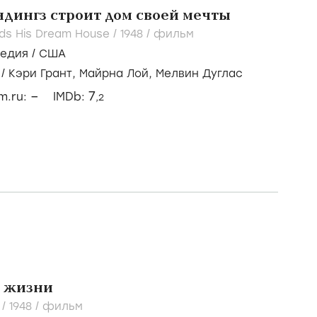
дингз строит дом своей мечты
ilds His Dream House /
1948
/
фильм
медия
/
США
/
Кэри Грант,
Майрна Лой,
Мелвин Дуглас
–
7
lm.ru:
IMDb:
,2
й жизни
 /
1948
/
фильм