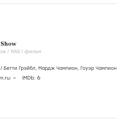
e Show
how /
1955
/
фильм
/
Бетти Грэйбл,
Мардж Чампион,
Гоуэр Чампион
–
6
lm.ru:
IMDb: