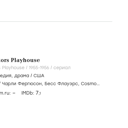
tors Playhouse
s Playhouse /
1955-1956
/
сериал
медия
,
драма
/
США
/
Чарли Фергюсон,
Бесс Флауэрс,
Cosmo
–
7
lm.ru:
IMDb:
,1