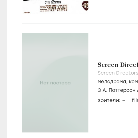
Screen Direc
Screen Director
мелодрама
,
ко
Э.А. Паттерсон
Sarder
–
зрители:
fi