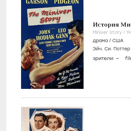
История Ми
Miniver Story /
1
драма
/
США
Эйч. Си. Поттер
–
зрители:
fi