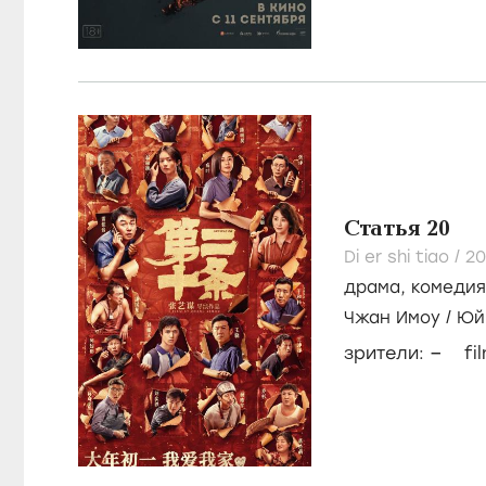
Статья 20
Di er shi tiao /
2
драма
,
комедия
Чжан Имоу
/
Юй
–
зрители:
fi