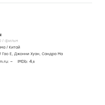
ы
0
/
фильм
ама
/
Китай
/
Гао Е,
Джонни Хуан,
Сандра Ма
–
4
lm.ru:
IMDb:
,8