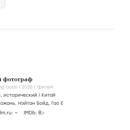
 фотограф
ang Guan /
2025
/
фильм
й
,
исторический
/
Китай
аожань,
Нэйтан Бойд,
Гао Е
–
8
ilm.ru:
IMDb:
,1