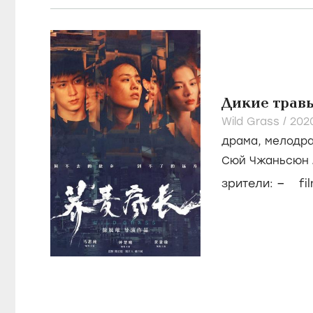
Дикие трав
Wild Grass /
202
драма
,
мелодр
Сюй Чжаньсюн
–
зрители:
fi