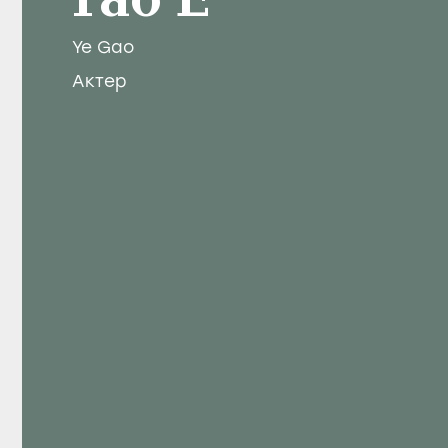
Гао Е
Ye Gao
Актер