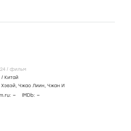
024
/
фильм
/
Китай
 Хэвэй,
Чжао Лиин,
Чжан И
–
–
lm.ru:
IMDb: