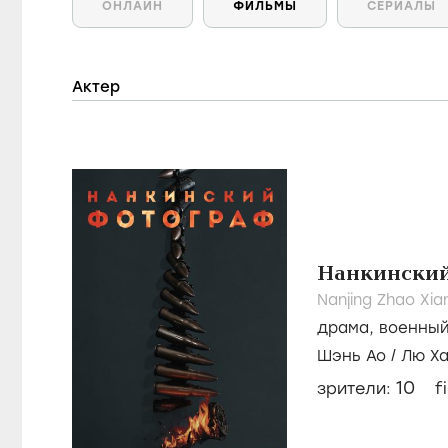
ОНЛАЙН
ФИЛЬМЫ
СЕРИАЛЫ
Актер
Нанкинский
Nanjing Zhao Xi
драма
,
военны
Шэнь Ао
/
Лю Х
10
зрители:
f