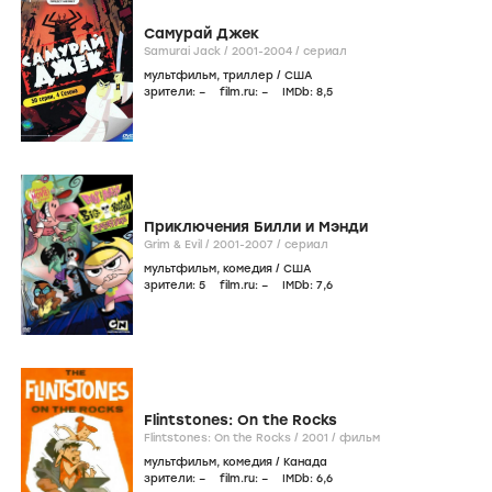
Самурай Джек
Samurai Jack /
2001-2004
/
сериал
мультфильм
,
триллер
/
США
зрители:
–
film.ru:
–
IMDb:
8
,5
Приключения Билли и Мэнди
Grim & Evil /
2001-2007
/
сериал
мультфильм
,
комедия
/
США
зрители:
5
film.ru:
–
IMDb:
7
,6
Flintstones: On the Rocks
Flintstones: On the Rocks /
2001
/
фильм
мультфильм
,
комедия
/
Канада
зрители:
–
film.ru:
–
IMDb:
6
,6