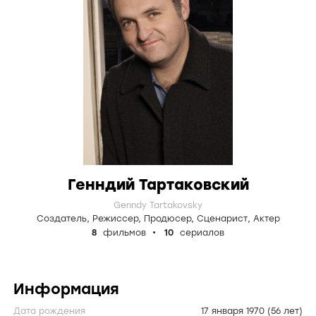
Генндий Тартаковский
Genndy Tartakovsky
Создатель
,
Режиссер
,
Продюсер
,
Сценарист
,
Актер
8
фильмов
10
сериалов
Информация
Дата рождения
17 января 1970
(56 лет)