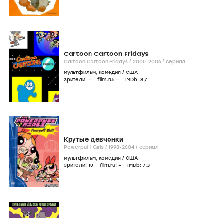
Cartoon Cartoon Fridays
Cartoon Cartoon Fridays /
2000-2006
/
сериал
мультфильм
,
комедия
/
США
зрители:
–
film.ru:
–
IMDb:
8
,7
Крутые девчонки
Powerpuff Girls /
1998-2004
/
сериал
мультфильм
,
комедия
/
США
зрители:
10
film.ru:
–
IMDb:
7
,3