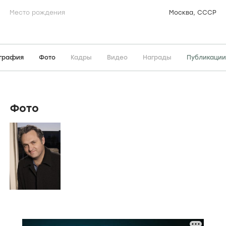
Место рождения
Москва, СССР
графия
Фото
Кадры
Видео
Награды
Публикации
Фото