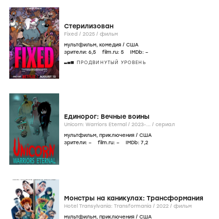
Стерилизован
Fixed /
2025
/
фильм
мультфильм
,
комедия
/
США
зрители:
6
,5
film.ru:
5
IMDb:
–
ПРОДВИНУТЫЙ УРОВЕНЬ
Единорог: Вечные воины
Unicorn: Warriors Eternal /
2023-...
/
сериал
мультфильм
,
приключения
/
США
зрители:
–
film.ru:
–
IMDb:
7
,2
Монстры на каникулах: Трансформания
Hotel Transylvania: Transformania /
2022
/
фильм
мультфильм
,
приключения
/
США