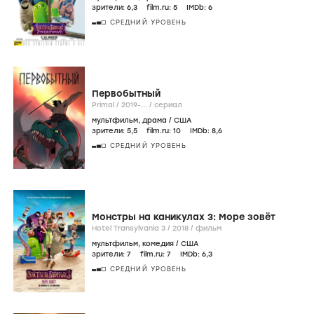
зрители:
6
,3
film.ru:
5
IMDb:
6
СРЕДНИЙ УРОВЕНЬ
Первобытный
Primal /
2019-...
/
сериал
мультфильм
,
драма
/
США
зрители:
5
,5
film.ru:
10
IMDb:
8
,6
СРЕДНИЙ УРОВЕНЬ
Монстры на каникулах 3: Море зовёт
Hotel Transylvania 3 /
2018
/
фильм
мультфильм
,
комедия
/
США
зрители:
7
film.ru:
7
IMDb:
6
,3
СРЕДНИЙ УРОВЕНЬ