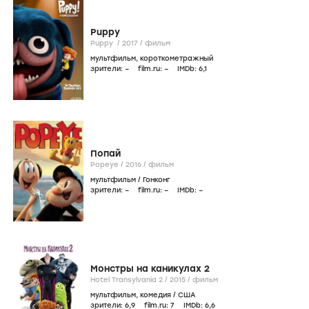
Puppy
Puppy /
2017
/
фильм
мультфильм
,
короткометражный
зрители:
–
film.ru:
–
IMDb:
6
,1
Попай
Popeye /
2016
/
фильм
мультфильм
/
Гонконг
зрители:
–
film.ru:
–
IMDb:
–
Монстры на каникулах 2
Hotel Transylvania 2 /
2015
/
фильм
мультфильм
,
комедия
/
США
зрители:
6
,9
film.ru:
7
IMDb:
6
,6