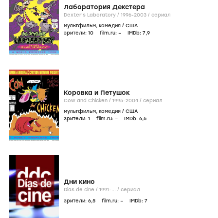
Лаборатория Декстера
Dexter's Laboratory /
1996-2003
/
сериал
мультфильм
,
комедия
/
США
зрители:
10
film.ru:
–
IMDb:
7
,9
Коровка и Петушок
Cow and Chicken /
1995-2004
/
сериал
мультфильм
,
комедия
/
США
зрители:
1
film.ru:
–
IMDb:
6
,5
Дни кино
Días de cine /
1991-...
/
сериал
зрители:
6
,5
film.ru:
–
IMDb:
7