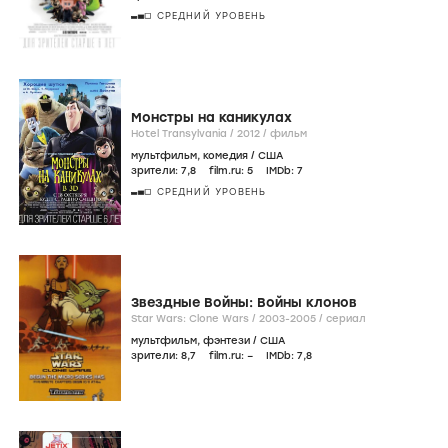
СРЕДНИЙ УРОВЕНЬ
Монстры на каникулах
Hotel Transylvania /
2012
/
фильм
мультфильм
,
комедия
/
США
зрители:
7
,8
film.ru:
5
IMDb:
7
СРЕДНИЙ УРОВЕНЬ
Звездные Войны: Войны клонов
Star Wars: Clone Wars /
2003-2005
/
сериал
мультфильм
,
фэнтези
/
США
зрители:
8
,7
film.ru:
–
IMDb:
7
,8