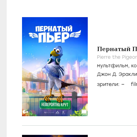
Пернатый П
Pierre the Pige
мультфильм
,
к
Джон Д. Эракл
Гусман
–
зрители:
fi