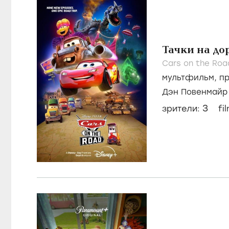
Тачки на до
Cars on the Roa
мультфильм
,
п
Дэн Повенмайр
3
зрители:
fi