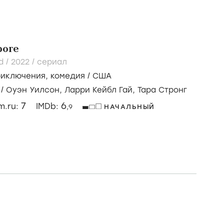
роге
d /
2022
/
сериал
риключения
,
комедия
/
США
/
Оуэн Уилсон,
Ларри Кейбл Гай,
Тара Стронг
7
6
lm.ru:
IMDb:
,9
НАЧАЛЬНЫЙ