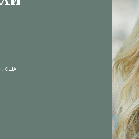
йли
я, США