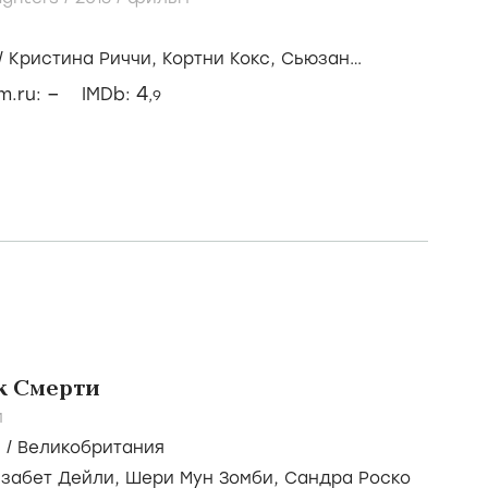
/
Кристина Риччи,
Кортни Кокс,
Сьюзан
–
4
lm.ru:
IMDb:
,9
к Смерти
м
ы
/
Великобритания
забет Дейли,
Шери Мун Зомби,
Сандра Роско