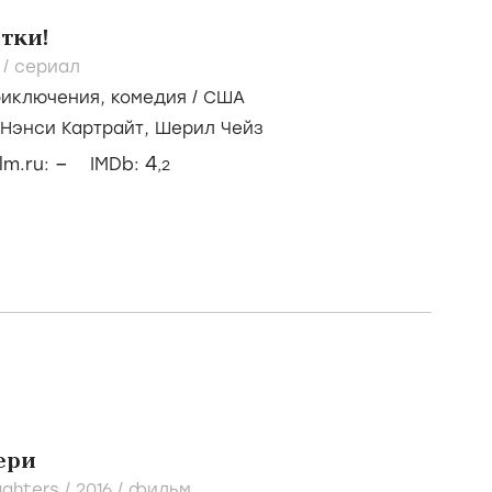
етки!
.
/
сериал
риключения
,
комедия
/
США
Нэнси Картрайт,
Шерил Чейз
–
4
ilm.ru:
IMDb:
,2
ери
ghters /
2016
/
фильм