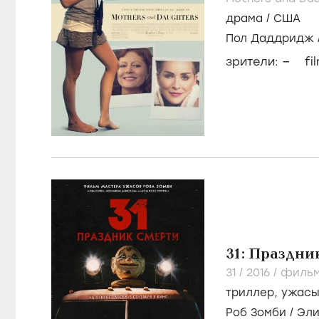
драма
/
США
Пол Даддридж
Сарандон
–
зрители:
fi
31: Праздни
31 /
2016
/
филь
триллер
,
ужас
Роб Зомби
/
Эли