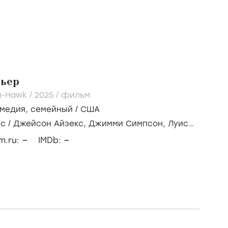
ьер
on-Hawk /
2025
/
фильм
омедия
,
семейный
/
США
ис
/
Джейсон Айзекс,
Джимми Симпсон,
Луис
–
–
lm.ru:
IMDb: