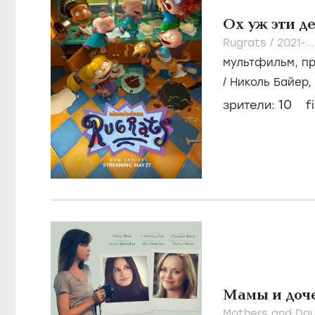
Ох уж эти д
Rugrats /
2021-..
мультфильм
,
п
/
Николь Байер,
10
зрители:
f
Мамы и доч
Mothers and Dau