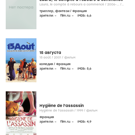
Laura, le compte à rebours a commencé /
2006-...
/
сериал
триллер
,
фэнтези
/
Франция
зрители:
–
film.ru:
–
IMDb:
6
,6
15 августа
15 août /
2001
/
фильм
комедия
/
Франция
зрители:
–
film.ru:
–
IMDb:
5
,6
Hygiène de l'assassin
Hygiène de l'assassin /
1999
/
фильм
Франция
зрители:
–
film.ru:
–
IMDb:
4
,9