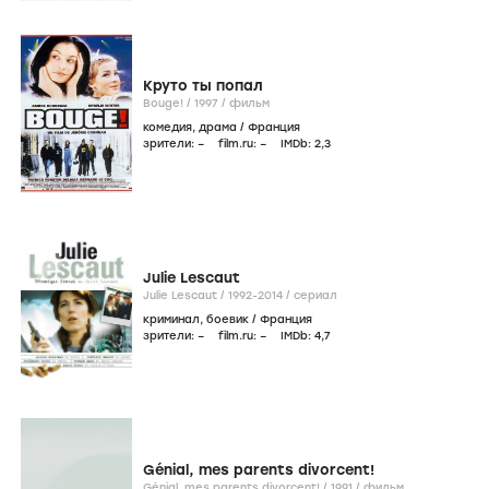
Круто ты попал
Bouge! /
1997
/
фильм
комедия
,
драма
/
Франция
зрители:
–
film.ru:
–
IMDb:
2
,3
Julie Lescaut
Julie Lescaut /
1992-2014
/
сериал
криминал
,
боевик
/
Франция
зрители:
–
film.ru:
–
IMDb:
4
,7
Génial, mes parents divorcent!
Génial, mes parents divorcent! /
1991
/
фильм