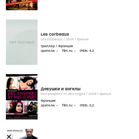
Les corbeaux
Les corbeaux /
2009
/
фильм
триллер
/
Франция
зрители:
–
film.ru:
–
IMDb:
4
,2
Девушки и ангелы
Des poupées et des anges /
2008
/
фильм
Франция
зрители:
–
film.ru:
–
IMDb:
5
,2