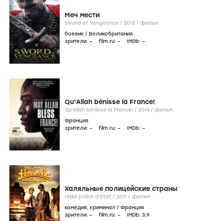
Меч мести
Sword of Vengeance /
2015
/
фильм
боевик
/
Великобритания
зрители:
–
film.ru:
–
IMDb:
–
Qu'Allah bénisse la France!
Qu'Allah bénisse la France! /
2014
/
фильм
Франция
зрители:
–
film.ru:
–
IMDb:
–
Халяльные полицейские страны
Halal police d'État /
2011
/
фильм
комедия
,
криминал
/
Франция
зрители:
–
film.ru:
–
IMDb:
3
,9