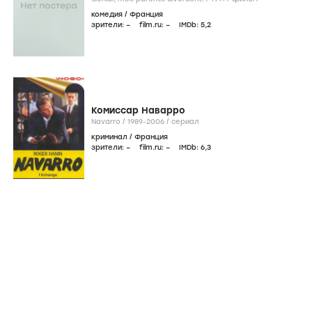
комедия
/
Франция
зрители:
–
film.ru:
–
IMDb:
5
,2
Комиссар Наварро
Navarro /
1989-2006
/
сериал
криминал
/
Франция
зрители:
–
film.ru:
–
IMDb:
6
,3