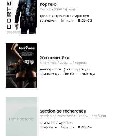
Кортекс
Cortex /
2008
/
фильм
триллер
,
криминал
/
Франция
зрители:
–
film.ru:
–
IMDb:
6
,2
Женщины Икс
X Femmes /
2008-...
/
сериал
для взрослых (xxx)
/
Франция
зрители:
8
,2
film.ru:
–
IMDb:
5
,3
Section de recherches
Section de recherches /
2006-...
/
сериал
криминал
/
Франция
зрители:
–
film.ru:
–
IMDb:
5
,6