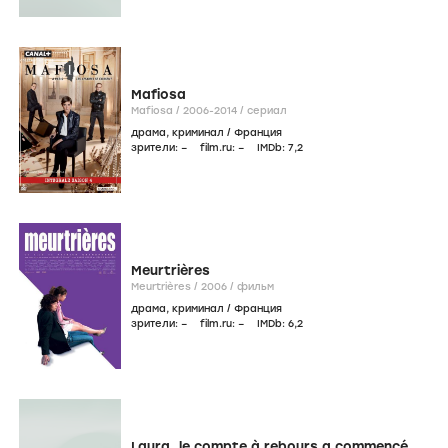
Mafiosa
Mafiosa /
2006-2014
/
сериал
драма
,
криминал
/
Франция
зрители:
–
film.ru:
–
IMDb:
7
,2
Meurtrières
Meurtrières /
2006
/
фильм
драма
,
криминал
/
Франция
зрители:
–
film.ru:
–
IMDb:
6
,2
Laura, le compte à rebours a commencé