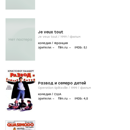
Je veux tout
Je veux tout /
1999
/
фильм
комедия
/
Франция
зрители:
–
film.ru:
–
IMDb:
5
,1
Развод и семеро детей
Operation Splitsville /
1999
/
фильм
комедия
/
США
зрители:
–
film.ru:
–
IMDb:
4
,5