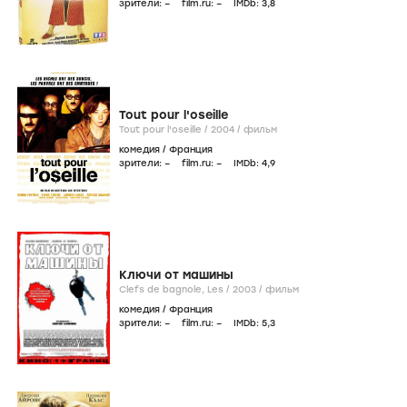
зрители:
–
film.ru:
–
IMDb:
3
,8
Tout pour l'oseille
Tout pour l'oseille /
2004
/
фильм
комедия
/
Франция
зрители:
–
film.ru:
–
IMDb:
4
,9
Ключи от машины
Clefs de bagnole, Les /
2003
/
фильм
комедия
/
Франция
зрители:
–
film.ru:
–
IMDb:
5
,3