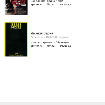
мелодрама
,
драма
/
США
зрители:
–
film.ru:
–
IMDb:
5
,7
Черная серия
Série noire /
1984-1991
/
сериал
триллер
,
криминал
/
Франция
зрители:
–
film.ru:
–
IMDb:
6
,8