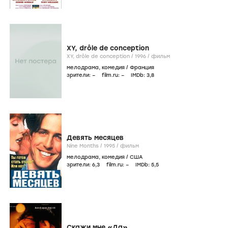
XY, drôle de conception
XY, drôle de conception /
1996
/
фильм
мелодрама
,
комедия
/
Франция
зрители:
–
film.ru:
–
IMDb:
3
,8
Девять месяцев
Nine Months /
1995
/
фильм
мелодрама
,
комедия
/
США
зрители:
6
,3
film.ru:
–
IMDb:
5
,5
Скажи мне «Да»