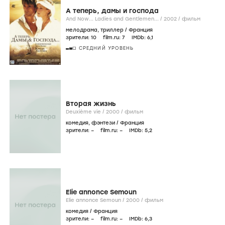
А теперь, дамы и господа
And Now... Ladies and Gentlemen... /
2002
/
фильм
мелодрама
,
триллер
/
Франция
зрители:
10
film.ru:
7
IMDb:
6
,1
СРЕДНИЙ УРОВЕНЬ
Вторая жизнь
Deuxième vie /
2000
/
фильм
комедия
,
фэнтези
/
Франция
зрители:
–
film.ru:
–
IMDb:
5
,2
Elie annonce Semoun
Elie annonce Semoun /
2000
/
фильм
комедия
/
Франция
зрители:
–
film.ru:
–
IMDb:
6
,3