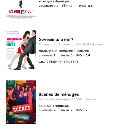
комедия
/
Франция
зрители:
8
,3
film.ru:
–
IMDb:
5
,5
Хочешь или нет?
Tu veux... ou tu veux pas? /
2014
/
фильм
мелодрама
,
комедия
/
Бельгия
зрители:
7
film.ru:
6
IMDb:
5
,4
СРЕДНИЙ УРОВЕНЬ
Scènes de ménages
Scènes de ménages /
2009
/
фильм
комедия
/
Франция
зрители:
–
film.ru:
–
IMDb:
–