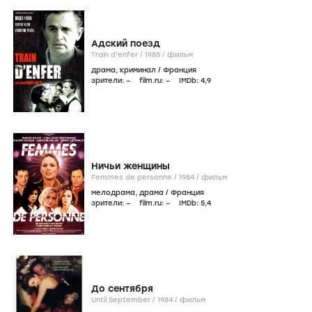
Адский поезд
Train d'enfer /
1985
/
фильм
драма
,
криминал
/
Франция
зрители:
–
film.ru:
–
IMDb:
4
,9
Ничьи женщины
Femmes de personne /
1984
/
фильм
мелодрама
,
драма
/
Франция
зрители:
–
film.ru:
–
IMDb:
5
,4
До сентября
Until September /
1984
/
фильм