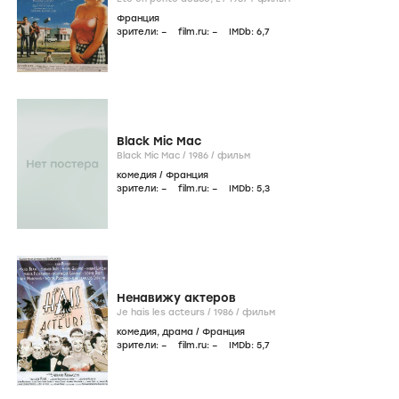
Франция
зрители:
–
film.ru:
–
IMDb:
6
,7
Black Mic Mac
Black Mic Mac /
1986
/
фильм
комедия
/
Франция
зрители:
–
film.ru:
–
IMDb:
5
,3
Ненавижу актеров
Je hais les acteurs /
1986
/
фильм
комедия
,
драма
/
Франция
зрители:
–
film.ru:
–
IMDb:
5
,7