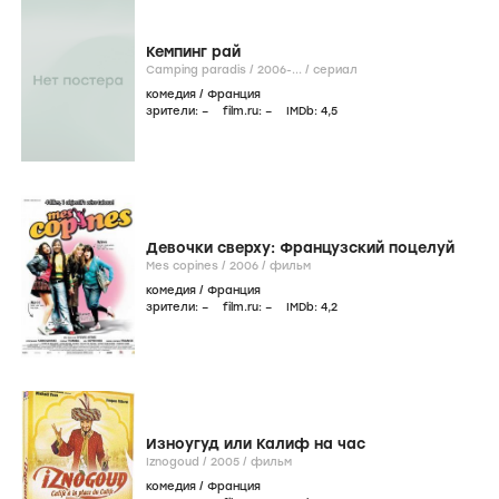
Кемпинг рай
Camping paradis /
2006-...
/
сериал
комедия
/
Франция
зрители:
–
film.ru:
–
IMDb:
4
,5
Девочки сверху: Французский поцелуй
Mes copines /
2006
/
фильм
комедия
/
Франция
зрители:
–
film.ru:
–
IMDb:
4
,2
Изноугуд или Калиф на час
Iznogoud /
2005
/
фильм
комедия
/
Франция