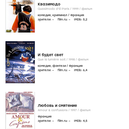
Квазимодо
Quasimodo d'El Paris /
1999
/
фильм
комедия
,
криминал
/
Франция
зрители:
–
film.ru:
–
IMDb:
5
,2
И будет свет
Que la lumière soit /
1998
/
фильм
комедия
,
фэнтези
/
Франция
зрители:
–
film.ru:
–
IMDb:
6
,4
Любовь и смятение
Amour & confusions /
1997
/
фильм
Франция
зрители:
–
film.ru:
–
IMDb:
4
,5