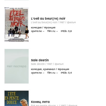
L'oeil au beur(re) noir
L'oeil au beur(re) noir /
1987
/
фильм
комедия
/
Франция
зрители:
–
film.ru:
–
IMDb:
5
,8
Sale destin
Sale destin /
1987
/
фильм
комедия
,
криминал
/
Франция
зрители:
–
film.ru:
–
IMDb:
5
,4
Конец лета
Été en pente douce, L /
1987
/
фильм