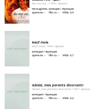
Dis-moi oui... /
1995
/
фильм
мелодрама
,
комедия
/
Франция
зрители:
–
film.ru:
–
IMDb:
5
,9
Neuf mois
Neuf mois /
1994
/
фильм
комедия
/
Франция
зрители:
–
film.ru:
–
IMDb:
5
,7
Génial, mes parents divorcent!
Génial, mes parents divorcent! /
1991
/
фильм
комедия
/
Франция
зрители:
–
film.ru:
–
IMDb:
5
,2