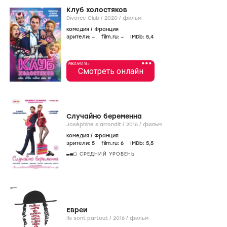
Клуб холостяков
Divorce Club /
2020
/
фильм
комедия
/
Франция
зрители:
–
film.ru:
–
IMDb:
5
,4
•••
РЕКЛАМА 18+
Смотреть онлайн
Случайно беременна
Joséphine s'arrondit /
2016
/
фильм
комедия
/
Франция
зрители:
5
film.ru:
6
IMDb:
5
,5
СРЕДНИЙ УРОВЕНЬ
Евреи
Ils sont partout /
2016
/
фильм