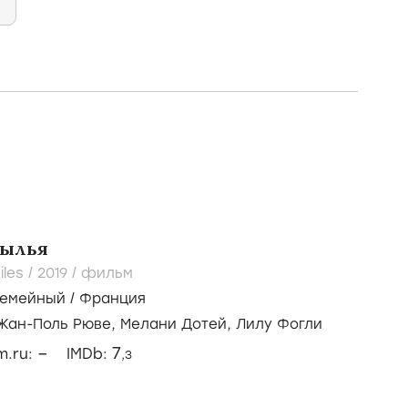
рылья
iles /
2019
/
фильм
емейный
/
Франция
Жан-Поль Рюве,
Мелани Дотей,
Лилу Фогли
–
7
lm.ru:
IMDb:
,3