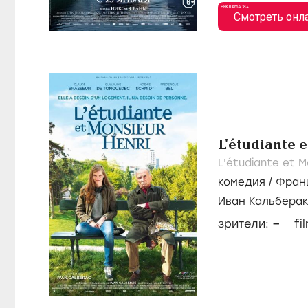
РЕКЛАМА 18+
Смотреть онл
L'étudiante 
L'étudiante et M
комедия
/
Фран
Иван Кальбера
Шмидт
–
зрители:
fi