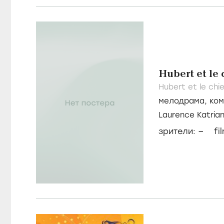
Hubert et le 
Hubert et le chi
мелодрама
,
ко
Laurence Katria
Варте
–
зрители:
fi