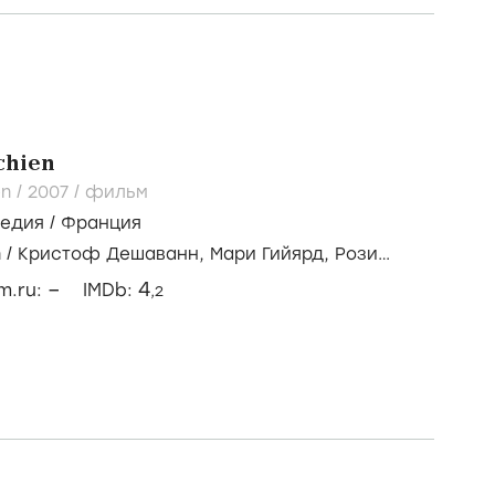
chien
en /
2007
/
фильм
медия
/
Франция
n
/
Кристоф Дешаванн,
Мари Гийярд,
Рози
–
4
lm.ru:
IMDb:
,2