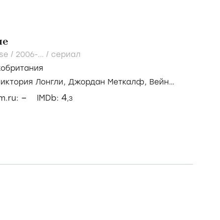
ме
se /
2006-...
/
сериал
кобритания
Виктория Лонгли,
Джордан Меткалф,
Вейн
–
4
lm.ru:
IMDb:
,3