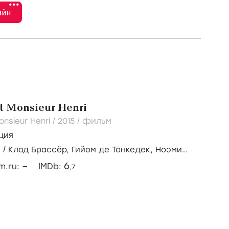
•••
айн
et Monsieur Henri
onsieur Henri /
2015
/
фильм
ция
к
/
Клод Брассёр,
Гийом де Тонкедек,
Ноэми
–
6
lm.ru:
IMDb:
,7