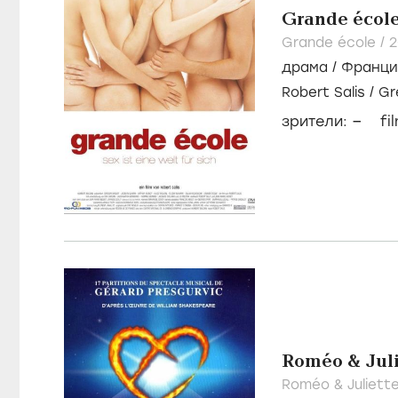
Grande écol
Grande école /
драма
/
Франци
Robert Salis
/
Gr
–
зрители:
fi
Roméo & Julie
Roméo & Juliette