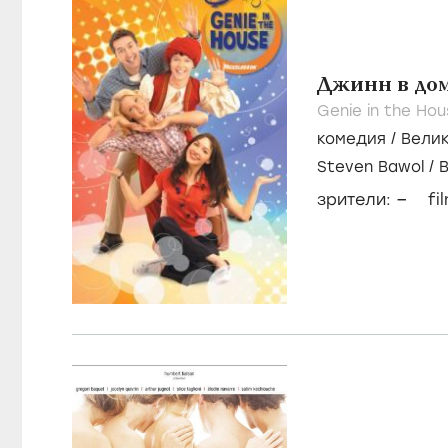
Джинн в до
Genie in the Hou
комедия
/
Вели
Steven Bawol
/
Моррис
–
зрители:
fi