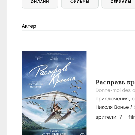
ОНЛАЙН
ФИЛЬМЫ
СЕРИАЛЫ
Актер
Расправь к
Donne-moi des a
приключения
,
с
Николя Ванье
/
7
зрители:
fi