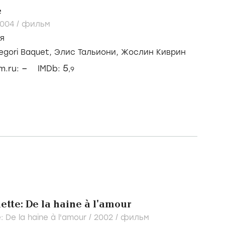
e
2004
/
фильм
я
egori Baquet,
Элис Тальиони,
Жослин Киврин
–
5
lm.ru:
IMDb:
,9
tte: De la haine à l'amour
: De la haine à l'amour /
2002
/
фильм