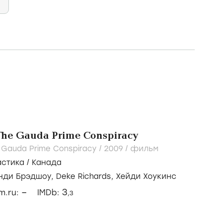
The Gauda Prime Conspiracy
 Gauda Prime Conspiracy /
2009
/
фильм
стика
/
Канада
нди Брэдшоу,
Deke Richards,
Хейди Хоукинс
–
3
lm.ru:
IMDb:
,3