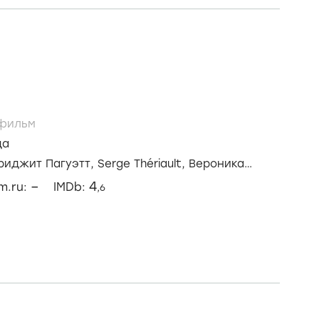
фильм
да
риджит Пагуэтт,
Serge Thériault,
Вероника
–
4
lm.ru:
IMDb:
,6