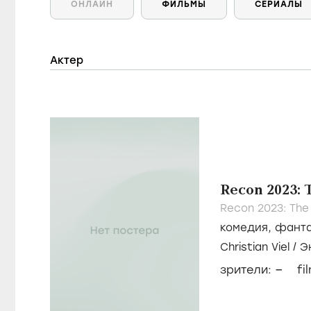
ОНЛАЙН
ФИЛЬМЫ
СЕРИАЛЫ
Актер
Recon 2023: 
Recon 2023: The
комедия
,
фанта
Christian Viel
/
Э
–
зрители:
fi