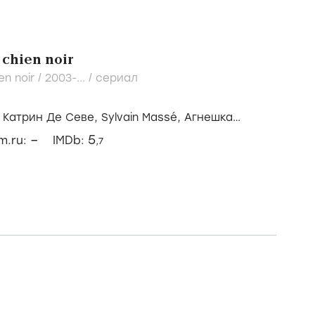
 chien noir
en noir /
2003-...
/
сериал
/
Катрин Де Севе,
Sylvain Massé,
Агнешка
–
5
lm.ru:
IMDb:
,7