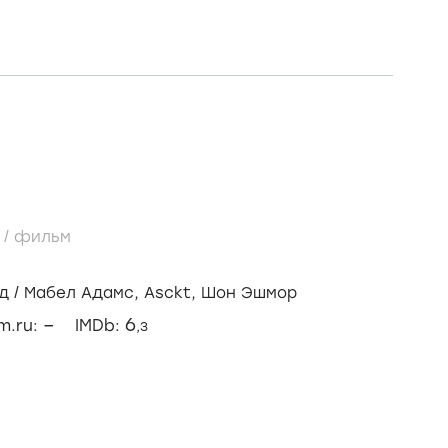
5
/
фильм
д
/
Мабел Адамс,
Asckt,
Шон Эшмор
–
6
lm.ru:
IMDb:
,3