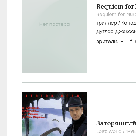
Requiem for
Requiem for Mur
триллер
/
Кана
Дуглас Джексо
Адамс
–
зрители:
fi
Затерянный
Lost World /
199