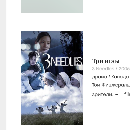
Три иглы
3 Needles /
200
драма
/
Канада
Том Фицжераль
–
зрители:
fi