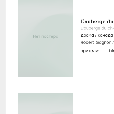
L'auberge du
L'auberge du chi
драма
/
Канада
Robert Gagnon
Вноровска
–
зрители:
fi