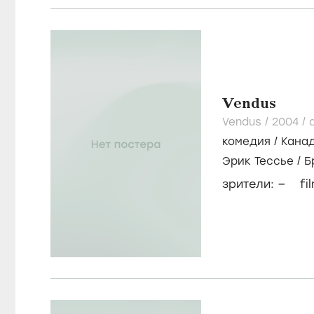
Vendus
Vendus /
2004
/
комедия
/
Кана
Эрик Тессье
/
Б
Бэннон
–
зрители:
fi