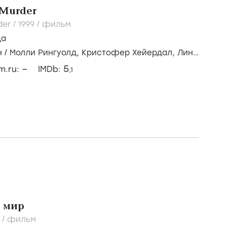
 Murder
der /
1999
/
фильм
да
н
/
Молли Рингуолд,
Кристофер Хейердал,
Линн
–
5
lm.ru:
IMDb:
,1
 мир
8
/
фильм