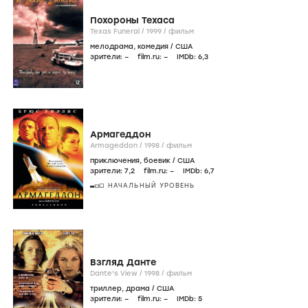
Похороны Техаса
Texas Funeral /
1999
/
фильм
мелодрама
,
комедия
/
США
зрители:
–
film.ru:
–
IMDb:
6
,3
Армагеддон
Armageddon /
1998
/
фильм
приключения
,
боевик
/
США
зрители:
7
,2
film.ru:
–
IMDb:
6
,7
НАЧАЛЬНЫЙ УРОВЕНЬ
Взгляд Данте
Dante's View /
1998
/
фильм
триллер
,
драма
/
США
зрители:
–
film.ru:
–
IMDb:
5