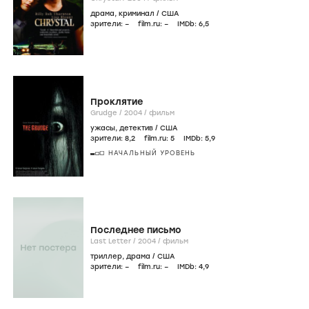
драма
,
криминал
/
США
зрители:
–
film.ru:
–
IMDb:
6
,5
Проклятие
Grudge /
2004
/
фильм
ужасы
,
детектив
/
США
зрители:
8
,2
film.ru:
5
IMDb:
5
,9
НАЧАЛЬНЫЙ УРОВЕНЬ
Последнее письмо
Last Letter /
2004
/
фильм
триллер
,
драма
/
США
зрители:
–
film.ru:
–
IMDb:
4
,9