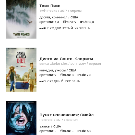
Твин Пикс
Twin Peaks /
2017
/
сериал
драма
,
криминал
/
США
зрители:
7
,3
film.ru:
9
IMDb:
8
,5
ПРОДВИНУТЫЙ УРОВЕНЬ
Диета из Санта-Клариты
Santa Clarita Diet /
2017-2019
/
сериал
комедия
,
ужасы
/
США
зрители:
9
film.ru:
8
IMDb:
7
,8
СРЕДНИЙ УРОВЕНЬ
Пункт назначения: Смайл
Polaroid /
2017
/
фильм
ужасы
/
США
зрители:
–
film.ru:
–
IMDb:
5
,2