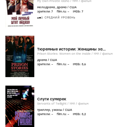
My Own Private Idaho /
1991
/
фильм
мелодрама
,
драма
/
США
зрители:
7
film.ru:
–
IMDb:
7
СРЕДНИЙ УРОВЕНЬ
Тюремные истории: Женщины за
решеткой
Prison Stories: Women on the Inside /
1991
/
фильм
драма
/
США
зрители:
–
film.ru:
–
IMDb:
5
,6
Слуги сумерек
Servants of Twilight /
1991
/
фильм
триллер
,
ужасы
/
США
зрители:
–
film.ru:
–
IMDb:
5
,2