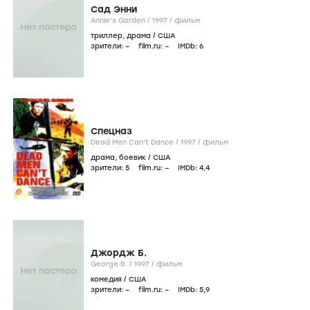
Сад Энни
Annie's Garden /
1997
/
фильм
триллер
,
драма
/
США
зрители:
–
film.ru:
–
IMDb:
6
Спецназ
Dead Men Can't Dance /
1997
/
фильм
драма
,
боевик
/
США
зрители:
5
film.ru:
–
IMDb:
4
,4
Джордж Б.
George B. /
1997
/
фильм
комедия
/
США
зрители:
–
film.ru:
–
IMDb:
5
,9