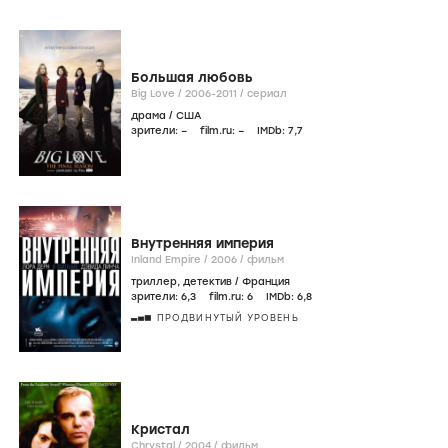
Большая любовь
Big Love /
2006-2011
/
сериал
драма
/
США
зрители:
–
film.ru:
–
IMDb:
7
,7
Внутренняя империя
Inland Empire /
2006
/
фильм
триллер
,
детектив
/
Франция
зрители:
6
,3
film.ru:
6
IMDb:
6
,8
ПРОДВИНУТЫЙ УРОВЕНЬ
Кристал
Chrystal /
2004
/
фильм