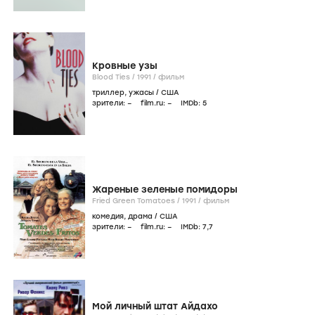
Кровные узы
Blood Ties /
1991
/
фильм
триллер
,
ужасы
/
США
зрители:
–
film.ru:
–
IMDb:
5
Жареные зеленые помидоры
Fried Green Tomatoes /
1991
/
фильм
комедия
,
драма
/
США
зрители:
–
film.ru:
–
IMDb:
7
,7
Мой личный штат Айдахо