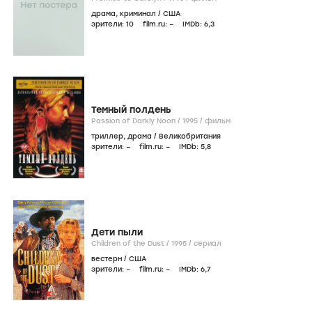
драма
,
криминал
/
США
зрители:
10
film.ru:
–
IMDb:
6
,3
Темный полдень
Passion of Darkly Noon /
1995
/
фильм
триллер
,
драма
/
Великобритания
зрители:
–
film.ru:
–
IMDb:
5
,8
Дети пыли
Children of the Dust /
1995
/
сериал
вестерн
/
США
зрители:
–
film.ru:
–
IMDb:
6
,7