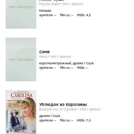
Psycho Sushi /
1997
/
фильм
Канада
зрители:
–
film.ru:
–
IMDb:
4
,2
Семя
Seed /
1997
/
фильм
короткометражный
,
драма
/
США
зрители:
–
film.ru:
–
IMDb:
–
Ублюдок из Каролины
Bastard Out of Carolina /
1996
/
фильм
драма
/
США
зрители:
–
film.ru:
–
IMDb:
7
,3