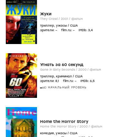
Жуки
They Crawl /
2001
/
фильм
триллер
,
ужасы
/
США
зрители:
–
film.ru:
–
IMDb:
3
,4
Угнать за 60 секунд
Gone in Sixty Seconds /
2000
/
фильм
триллер
,
криминал
/
США
зрители:
8
,1
film.ru:
–
IMDb:
6
,5
НАЧАЛЬНЫЙ УРОВЕНЬ
Home the Horror Story
Home the Horror Story /
2000
/
фильм
комедия
,
ужасы
/
США