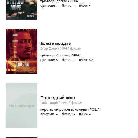
триллер
,
драма
/
США
зрители:
–
film.ru:
–
IMDb:
4
Зона высадки
Drop Zone /
1994
/
фильм
триллер
,
боевик
/
США
зрители:
6
film.ru:
–
IMDb:
5
,6
Последний смех
Last Laugh /
1994
/
фильм
короткометражный
,
комедия
/
США
зрители:
–
film.ru:
–
IMDb:
–