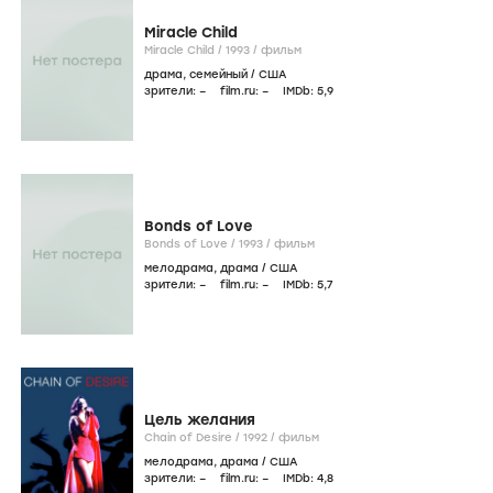
Miracle Child
Miracle Child /
1993
/
фильм
драма
,
семейный
/
США
зрители:
–
film.ru:
–
IMDb:
5
,9
Bonds of Love
Bonds of Love /
1993
/
фильм
мелодрама
,
драма
/
США
зрители:
–
film.ru:
–
IMDb:
5
,7
Цель желания
Chain of Desire /
1992
/
фильм
мелодрама
,
драма
/
США
зрители:
–
film.ru:
–
IMDb:
4
,8