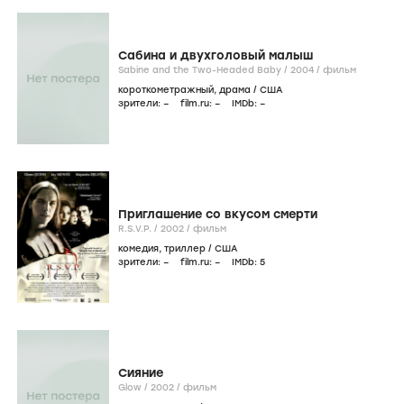
Сабина и двухголовый малыш
Sabine and the Two-Headed Baby /
2004
/
фильм
короткометражный
,
драма
/
США
зрители:
–
film.ru:
–
IMDb:
–
Приглашение со вкусом смерти
R.S.V.P. /
2002
/
фильм
комедия
,
триллер
/
США
зрители:
–
film.ru:
–
IMDb:
5
Сияние
Glow /
2002
/
фильм