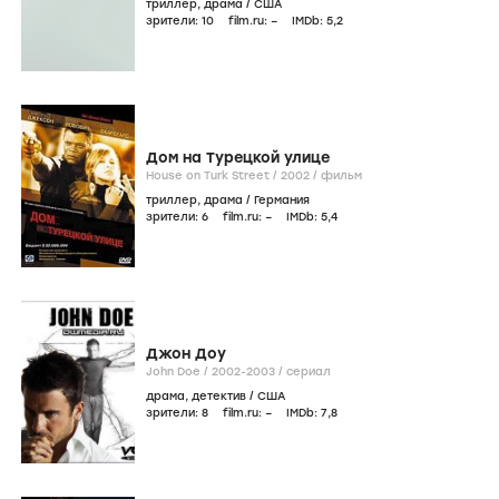
триллер
,
драма
/
США
зрители:
10
film.ru:
–
IMDb:
5
,2
Дом на Турецкой улице
House on Turk Street /
2002
/
фильм
триллер
,
драма
/
Германия
зрители:
6
film.ru:
–
IMDb:
5
,4
Джон Доу
John Doe /
2002-2003
/
сериал
драма
,
детектив
/
США
зрители:
8
film.ru:
–
IMDb:
7
,8