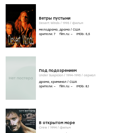
Ветры пустыни
Desert Winds /
1995
/
фильм
мелодрама
,
драма
/
США
зрители:
7
film.ru:
–
IMDb:
5
,5
Под подозрением
Under Suspicion /
1994-1995
/
сериал
драма
,
криминал
/
США
зрители:
–
film.ru:
–
IMDb:
8
,1
В открытом море
Crew /
1994
/
фильм