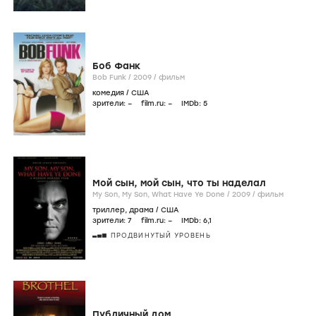
Боб Фанк
Bob Funk /
2009
/
фильм
комедия
/
США
зрители:
–
film.ru:
–
IMDb:
5
Мой сын, мой сын, что ты наделал
My Son, My Son, What Have Ye Done /
2009
/
фильм
триллер
,
драма
/
США
зрители:
7
film.ru:
–
IMDb:
6
,1
ПРОДВИНУТЫЙ УРОВЕНЬ
Публичный дом