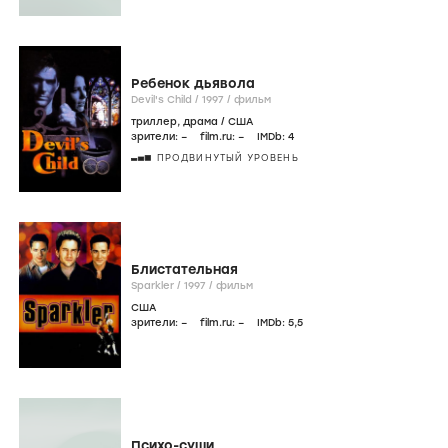
Ребенок дьявола
Devil's Child /
1997
/
фильм
триллер
,
драма
/
США
зрители:
–
film.ru:
–
IMDb:
4
ПРОДВИНУТЫЙ УРОВЕНЬ
Блистательная
Sparkler /
1997
/
фильм
США
зрители:
–
film.ru:
–
IMDb:
5
,5
Психо-суши