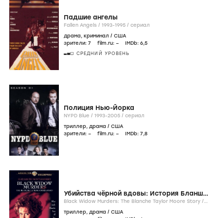
Падшие ангелы
Fallen Angels /
1993-1995
/
сериал
драма
,
криминал
/
США
зрители:
7
film.ru:
–
IMDb:
6
,5
СРЕДНИЙ УРОВЕНЬ
Полиция Нью-Йорка
NYPD Blue /
1993-2005
/
сериал
триллер
,
драма
/
США
зрители:
–
film.ru:
–
IMDb:
7
,8
Убийства чёрной вдовы: История Бланш
Тэйлор Мур
Black Widow Murders: The Blanche Taylor Moore Story /
1993
/
фильм
триллер
,
драма
/
США