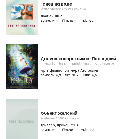
Танец на воде
Waterdance /
1992
/
фильм
драма
/
США
зрители:
–
film.ru:
–
IMDb:
6
,7
Долина папоротников: Последний
тропический лес
FernGully: The Last Rainforest /
1992
/
фильм
мультфильм
,
триллер
/
Австралия
зрители:
6
,3
film.ru:
–
IMDb:
6
,5
Объект желаний
Ambition /
1991
/
фильм
триллер
,
драма
/
США
зрители:
–
film.ru:
–
IMDb:
4
,7