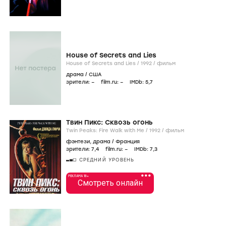
House of Secrets and Lies
House of Secrets and Lies /
1992
/
фильм
драма
/
США
зрители:
–
film.ru:
–
IMDb:
5
,7
Твин Пикс: Сквозь огонь
Twin Peaks: Fire Walk with Me /
1992
/
фильм
фэнтези
,
драма
/
Франция
зрители:
7
,4
film.ru:
–
IMDb:
7
,3
СРЕДНИЙ УРОВЕНЬ
•••
РЕКЛАМА 18+
Смотреть онлайн