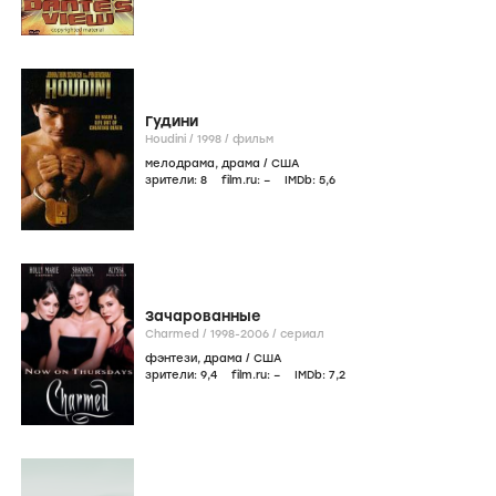
Гудини
Houdini /
1998
/
фильм
мелодрама
,
драма
/
США
зрители:
8
film.ru:
–
IMDb:
5
,6
Зачарованные
Charmed /
1998-2006
/
сериал
фэнтези
,
драма
/
США
зрители:
9
,4
film.ru:
–
IMDb:
7
,2