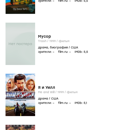
зрители:
–
film.ru:
–
IMDb:
5
,5
Мусор
Trash /
1999
/
фильм
драма
,
биография
/
США
зрители:
–
film.ru:
–
IMDb:
5
,5
Я и Уилл
Me and Will /
1999
/
фильм
драма
/
США
зрители:
–
film.ru:
–
IMDb:
5
,1