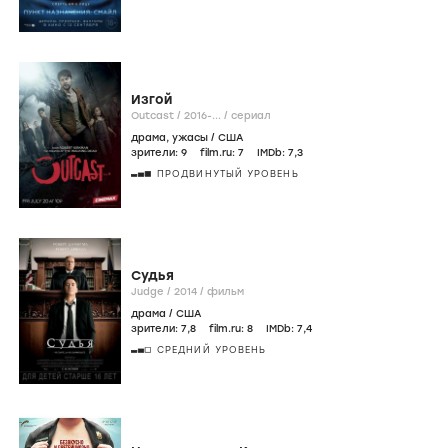
Изгой
Outcast /
2016-...
/
сериал
драма
,
ужасы
/
США
зрители:
9
film.ru:
7
IMDb:
7
,3
ПРОДВИНУТЫЙ УРОВЕНЬ
Судья
Judge /
2014
/
фильм
драма
/
США
зрители:
7
,8
film.ru:
8
IMDb:
7
,4
СРЕДНИЙ УРОВЕНЬ