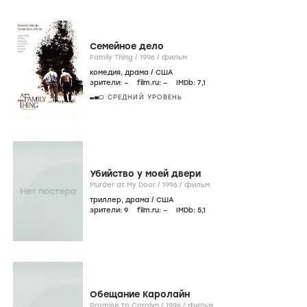
Семейное дело
Family Thing /
1996
/
фильм
комедия
,
драма
/
США
зрители:
–
film.ru:
–
IMDb:
7
,1
СРЕДНИЙ УРОВЕНЬ
Убийство у моей двери
Murder at My Door /
1996
/
фильм
триллер
,
драма
/
США
зрители:
9
film.ru:
–
IMDb:
5
,1
Обещание Каролайн
Promise to Carolyn /
1996
/
фильм