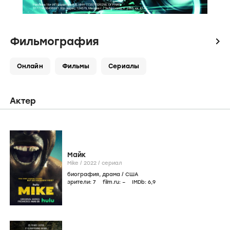
Фильмография
icon
Онлайн
Фильмы
Сериалы
Актер
Майк
Mike /
2022
/
сериал
биография
,
драма
/
США
зрители:
7
film.ru:
–
IMDb:
6
,9