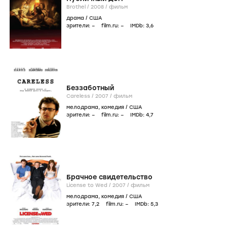
Brothel /
2008
/
фильм
драма
/
США
зрители:
–
film.ru:
–
IMDb:
3
,6
Беззаботный
Careless /
2007
/
фильм
мелодрама
,
комедия
/
США
зрители:
–
film.ru:
–
IMDb:
4
,7
Брачное свидетельство
License to Wed /
2007
/
фильм
мелодрама
,
комедия
/
США
зрители:
7
,2
film.ru:
–
IMDb:
5
,3