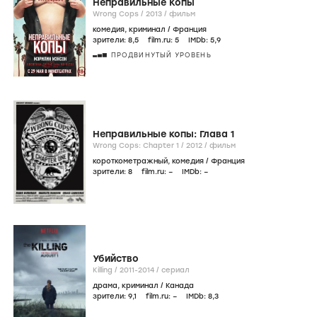
Неправильные Копы
Wrong Cops /
2013
/
фильм
комедия
,
криминал
/
Франция
зрители:
8
,5
film.ru:
5
IMDb:
5
,9
ПРОДВИНУТЫЙ УРОВЕНЬ
Неправильные копы: Глава 1
Wrong Cops: Chapter 1 /
2012
/
фильм
короткометражный
,
комедия
/
Франция
зрители:
8
film.ru:
–
IMDb:
–
Убийство
Killing /
2011-2014
/
сериал
драма
,
криминал
/
Канада
зрители:
9
,1
film.ru:
–
IMDb:
8
,3