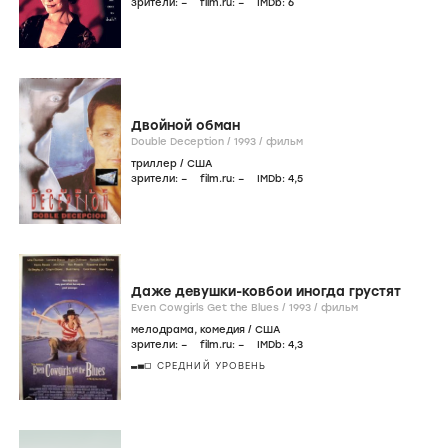
зрители:
–
film.ru:
–
IMDb:
6
Двойной обман
Double Deception /
1993
/
фильм
триллер
/
США
зрители:
–
film.ru:
–
IMDb:
4
,5
Даже девушки-ковбои иногда грустят
Even Cowgirls Get the Blues /
1993
/
фильм
мелодрама
,
комедия
/
США
зрители:
–
film.ru:
–
IMDb:
4
,3
СРЕДНИЙ УРОВЕНЬ