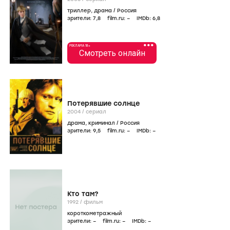
триллер
,
драма
/
Россия
зрители:
7
,8
film.ru:
–
IMDb:
6
,8
•••
РЕКЛАМА 18+
Смотреть онлайн
Потерявшие солнце
2004
/
сериал
драма
,
криминал
/
Россия
зрители:
9
,5
film.ru:
–
IMDb:
–
Кто там?
1992
/
фильм
короткометражный
зрители:
–
film.ru:
–
IMDb:
–