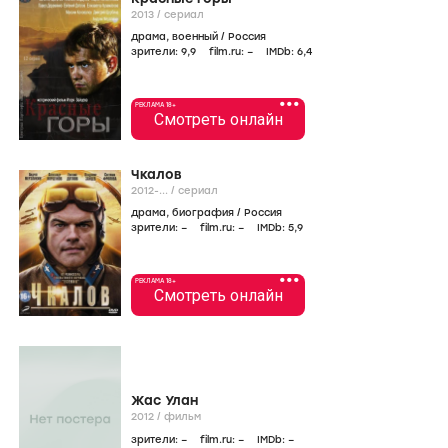
2013
/
сериал
драма
,
военный
/
Россия
зрители:
9
,9
film.ru:
–
IMDb:
6
,4
•••
РЕКЛАМА 18+
Смотреть онлайн
Чкалов
2012-...
/
сериал
драма
,
биография
/
Россия
зрители:
–
film.ru:
–
IMDb:
5
,9
•••
РЕКЛАМА 18+
Смотреть онлайн
Жас Улан
2012
/
фильм
зрители:
–
film.ru:
–
IMDb:
–