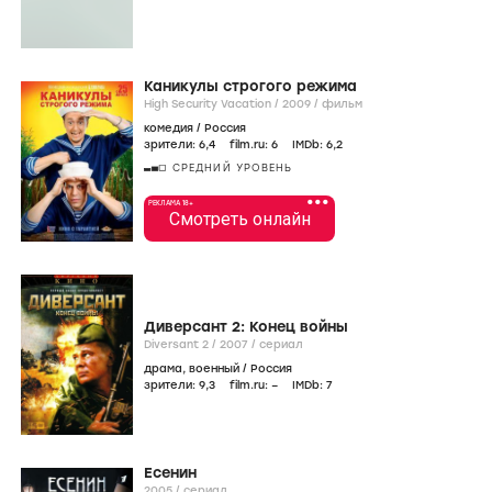
Каникулы строгого режима
High Security Vacation /
2009
/
фильм
комедия
/
Россия
зрители:
6
,4
film.ru:
6
IMDb:
6
,2
СРЕДНИЙ УРОВЕНЬ
•••
РЕКЛАМА 18+
Смотреть онлайн
Диверсант 2: Конец войны
Diversant 2 /
2007
/
сериал
драма
,
военный
/
Россия
зрители:
9
,3
film.ru:
–
IMDb:
7
Есенин
2005
/
сериал