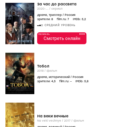
За час до рассвета
2020-...
/
сериал
драма
,
триллер
/
Россия
зрители:
8
film.ru:
7
IMDb:
5
,2
СРЕДНИЙ УРОВЕНЬ
•••
РЕКЛАМА 18+
Смотреть онлайн
Тобол
2018
/
фильм
драма
,
исторический
/
Россия
зрители:
4
,5
film.ru:
–
IMDb:
5
,8
На веки вечные
Na veki vechnye /
2017
/
фильм
драма
,
военный
/
Россия