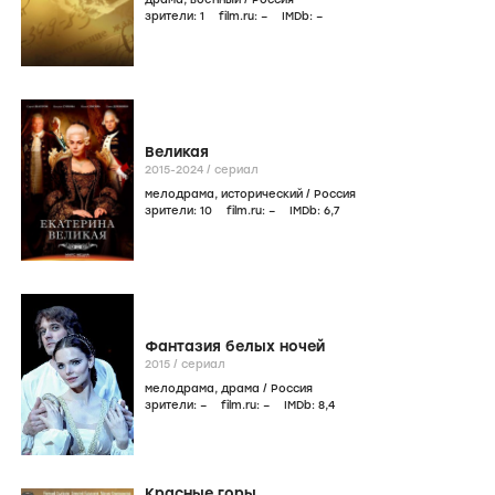
зрители:
1
film.ru:
–
IMDb:
–
Великая
2015-2024
/
сериал
мелодрама
,
исторический
/
Россия
зрители:
10
film.ru:
–
IMDb:
6
,7
Фантазия белых ночей
2015
/
сериал
мелодрама
,
драма
/
Россия
зрители:
–
film.ru:
–
IMDb:
8
,4
Красные горы