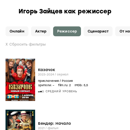
Игорь Зайцев как режиссер
Онлайн
Актер
Режиссер
Сценарист
Сбросить фильтры
Казачок
2023-2024
/
сериал
приключения
/
Россия
зрители:
–
film.ru:
2
IMDb:
5
,5
СРЕДНИЙ УРОВЕНЬ
Бендер: Начало
2021
/
фильм