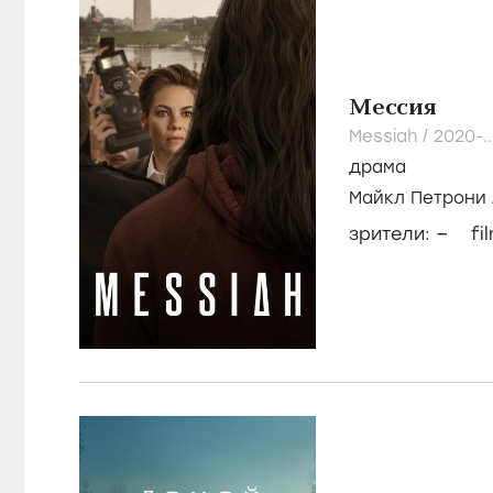
Мессия
Messiah /
2020-.
драма
Майкл Петрони
–
зрители:
fi