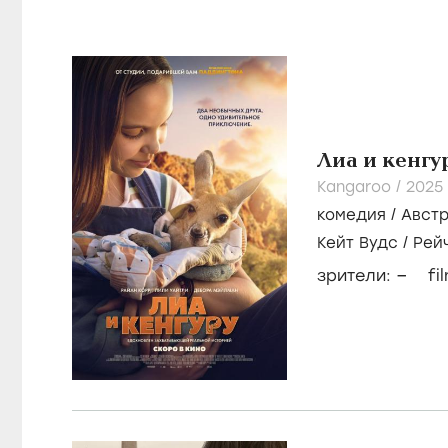
Лиа и кенгу
Kangaroo /
2025
комедия
/
Авст
Кейт Вудс
/
Рей
–
зрители:
fi