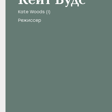
Кейт Вудс
Kate Woods (I)
Режиссер