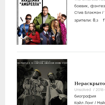
боевик
,
фэнте
Стив Блэкмэн
/
8
зрители:
f
,3
Нераскрыто
Unsolved /
2018-
биография
Кайл Лонг
/
Май