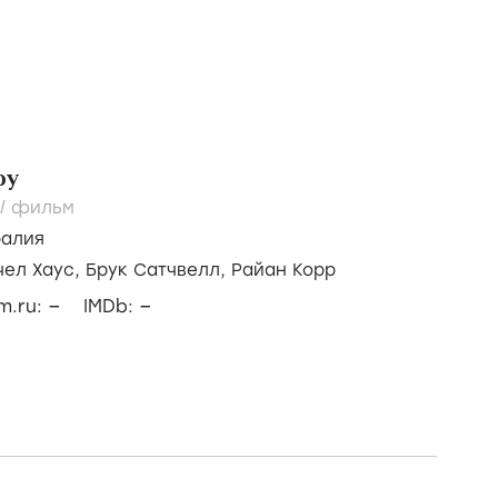
ру
/
фильм
ралия
чел Хаус,
Брук Сатчвелл,
Райан Корр
–
–
lm.ru:
IMDb: