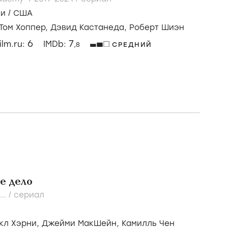
зи
/
США
Том Хоппер,
Дэвид Кастанеда,
Роберт Шиэн
6
7
ilm.ru:
IMDb:
,8
СРЕДНИЙ
е дело
...
/
сериал
кл Хэрни,
Джейми МакШейн,
Камилль Чен