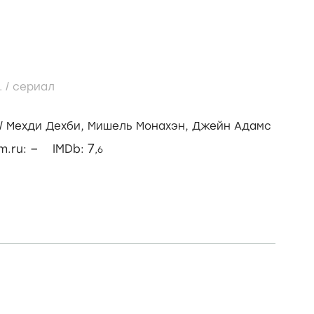
..
/
сериал
/
Мехди Дехби,
Мишель Монахэн,
Джейн Адамс
–
7
lm.ru:
IMDb:
,6