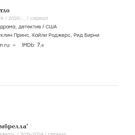
тло
rk /
2020-...
/
сериал
драма
,
детектив
/
США
уклин Принс,
Кайли Роджерс,
Рид Бирни
–
7
lm.ru:
IMDb:
,4
мбрелла'
cademy /
2019-2024
/
сериал