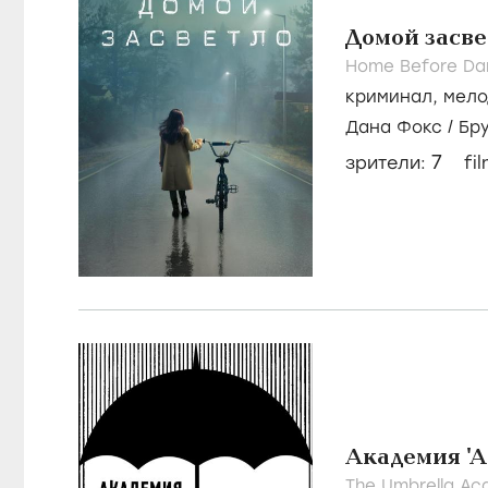
Домой засве
Home Before Da
криминал
,
мело
Дана Фокс
/
Бр
7
зрители:
fi
Академия 'А
The Umbrella A