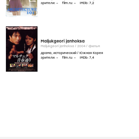
Солнце в объятиях Луны
Haereul poomeun dal /
2012
/
сериал
драма
,
фэнтези
/
Южная Корея
зрители:
–
film.ru:
–
IMDb:
7
,9
Введение в архитектуру
Geon-chook-hak-gae-ron /
2012
/
фильм
мелодрама
,
драма
/
Южная Корея
зрители:
–
film.ru:
–
IMDb:
7
,2
Maljukgeori janhoksa
Maljukgeori janhoksa /
2004
/
фильм
драма
,
исторический
/
Южная Корея
зрители:
–
film.ru:
–
IMDb:
7
,4