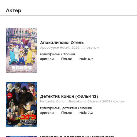
Актер
Апокалипсис: Отель
Apocalypse Hotel /
2025-...
/
сериал
мультфильм
/
Япония
зрители:
–
film.ru:
–
IMDb:
6
,9
Детектив Конан (Фильм 13)
Meitantei Conan: Shikkoku no Chaser /
2009
/
фильм
мультфильм
,
детектив
/
Япония
зрители:
–
film.ru:
–
IMDb:
7
,2