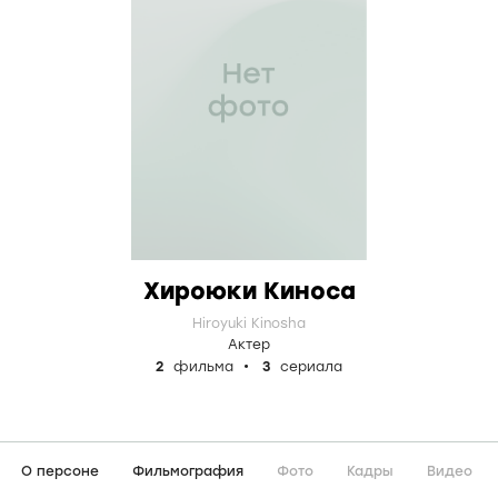
Хироюки Киноса
Hiroyuki Kinosha
Актер
2
фильма
3
сериала
О персоне
Фильмография
Фото
Кадры
Видео