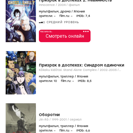
Призрак в доспехах 2: Невинность
Innocence /
2004
/
фильм
мультфильм
,
драма
/
Япония
зрители:
–
film.ru:
–
IMDb:
7
,4
СРЕДНИЙ УРОВЕНЬ
•••
РЕКЛАМА 18+
Смотреть онлайн
Призрак в доспехах: Синдром одиночки
Kôkaku kidôtai: Stand Alone Complex /
2002-2005
/
сериал
мультфильм
,
триллер
/
Япония
зрители:
10
film.ru:
–
IMDb:
8
,5
Оборотни
Jin-Rô /
1999-2001
/
сериал
мультфильм
,
триллер
/
Япония
зрители:
–
film.ru:
–
IMDb:
6
,6