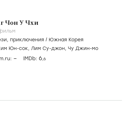
г Чон У Чхи
фильм
ези
,
приключения
/
Южная Корея
Ким Юн-сок,
Лим Су-джон,
Чу Джин-мо
–
6
lm.ru:
IMDb:
,6