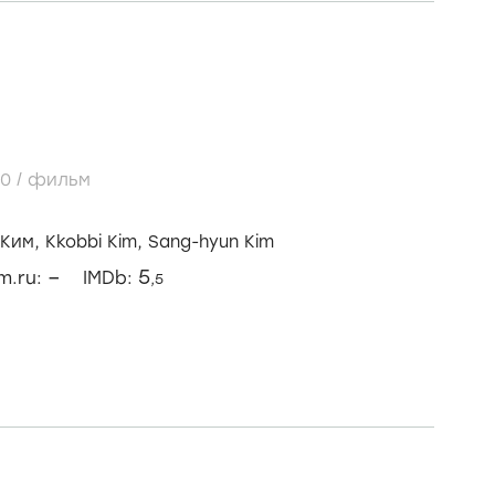
10
/
фильм
 Ким,
Kkobbi Kim,
Sang-hyun Kim
–
5
lm.ru:
IMDb:
,5