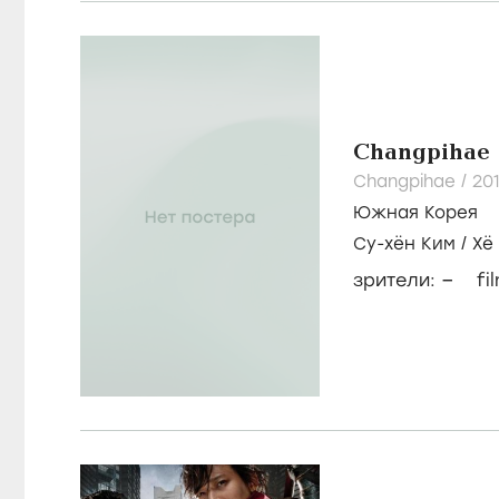
Changpihae
Changpihae /
20
Южная Корея
Су-хён Ким
/
Хё
–
зрители:
fi