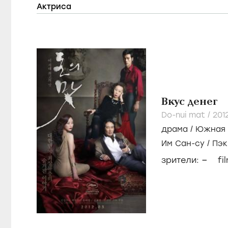
Актриса
Вкус денег
Do-nui mat /
201
драма
/
Южная 
Им Сан-су
/
Пэк
–
зрители:
fi