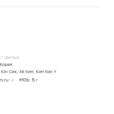
2
/
фильм
Корея
 Юн Сик,
Хё Ким,
Ким Кан У
–
5
lm.ru:
IMDb:
,7