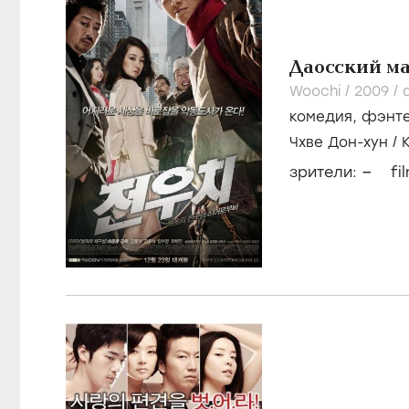
Даосский ма
Woochi /
2009
/
комедия
,
фэнт
Чхве Дон-хун
/
–
зрители:
fi