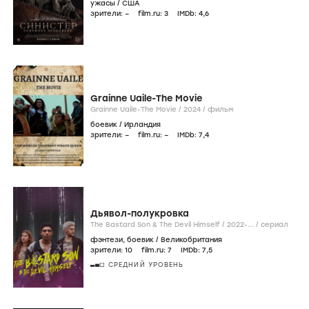
ужасы
/
США
зрители:
–
film.ru:
3
IMDb:
4
,6
Grainne Uaile-The Movie
Grainne Uaile-The Movie /
2024
/
фильм
боевик
/
Ирландия
зрители:
–
film.ru:
–
IMDb:
7
,4
Дьявол-полукровка
The Bastard Son & The Devil Himself /
2022-...
/
сериал
фэнтези
,
боевик
/
Великобритания
зрители:
10
film.ru:
7
IMDb:
7
,5
СРЕДНИЙ УРОВЕНЬ