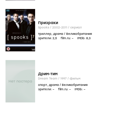
Призраки
Spooks /
2002-2011
/
сериал
триллер
,
драма
/
Великобритания
зрители:
2
,5
film.ru:
–
IMDb:
8
,3
Дрим-тим
Dream Team /
1997
/
фильм
спорт
,
драма
/
Великобритания
зрители:
–
film.ru:
–
IMDb:
–