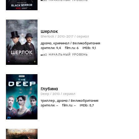
Шерлок
Sherlock /
2010-2017
/
сериал
драма
,
криминал
/
Великобритания
зрители:
9
,4
film.ru:
6
IMDb:
9
,1
НАЧАЛЬНЫЙ УРОВЕНЬ
Глубина
Deep /
2010
/
сериал
триллер
,
драма
/
Великобритания
зрители:
–
film.ru:
–
IMDb:
5
,7