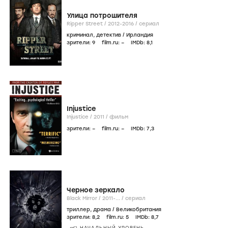
Улица потрошителя
Ripper Street /
2012-2016
/
сериал
криминал
,
детектив
/
Ирландия
зрители:
9
film.ru:
–
IMDb:
8
,1
Injustice
Injustice /
2011
/
фильм
зрители:
–
film.ru:
–
IMDb:
7
,3
Черное зеркало
Black Mirror /
2011-...
/
сериал
триллер
,
драма
/
Великобритания
зрители:
8
,2
film.ru:
5
IMDb:
8
,7
НАЧАЛЬНЫЙ УРОВЕНЬ