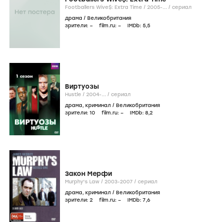
Footballers Wive$: Extra Time /
2005-...
/
сериал
драма
/
Великобритания
зрители:
–
film.ru:
–
IMDb:
5
,5
Виртуозы
Hustle /
2004-...
/
сериал
драма
,
криминал
/
Великобритания
зрители:
10
film.ru:
–
IMDb:
8
,2
Закон Мерфи
Murphy's Law /
2003-2007
/
сериал
драма
,
криминал
/
Великобритания
зрители:
2
film.ru:
–
IMDb:
7
,6