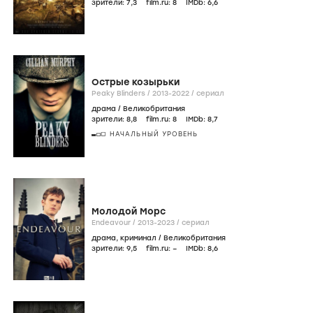
зрители:
7
,3
film.ru:
8
IMDb:
6
,6
Острые козырьки
Peaky Blinders /
2013-2022
/
сериал
драма
/
Великобритания
зрители:
8
,8
film.ru:
8
IMDb:
8
,7
НАЧАЛЬНЫЙ УРОВЕНЬ
Молодой Морс
Endeavour /
2013-2023
/
сериал
драма
,
криминал
/
Великобритания
зрители:
9
,5
film.ru:
–
IMDb:
8
,6