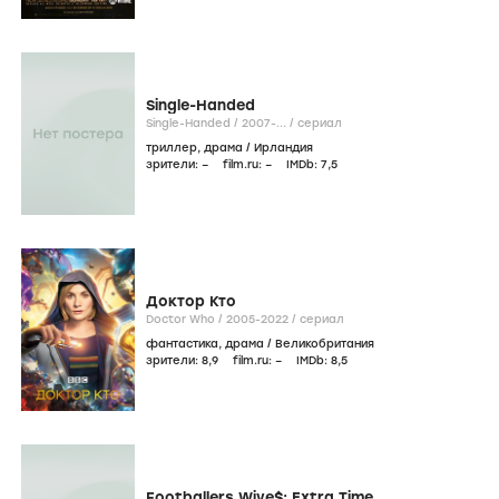
Single-Handed
Single-Handed /
2007-...
/
сериал
триллер
,
драма
/
Ирландия
зрители:
–
film.ru:
–
IMDb:
7
,5
Доктор Кто
Doctor Who /
2005-2022
/
сериал
фантастика
,
драма
/
Великобритания
зрители:
8
,9
film.ru:
–
IMDb:
8
,5
Footballers Wive$: Extra Time