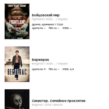
Бойцовский мир
Fightland /
2026-...
/
сериал
драма
,
криминал
/
США
зрители:
–
film.ru:
–
IMDb:
–
Бержерак
Bergerac /
2025-...
/
сериал
зрители:
9
film.ru:
–
IMDb:
6
,4
Синистер. Семейное проклятие
Bagman /
2024
/
фильм