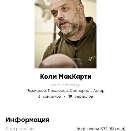
Колм МакКарти
Colm McCarthy
Режиссер
,
Продюсер
,
Сценарист
,
Актер
6
фильмов
19
сериалов
Информация
Дата рождения
16 февраля 1973
(53 года)