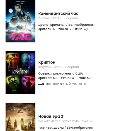
Комендантский час
Curfew /
2019-...
/
сериал
драма
,
криминал
/
Великобритания
зрители:
6
film.ru:
–
IMDb:
6
,1
Криптон
Krypton /
2018-...
/
сериал
боевик
,
приключения
/
США
зрители:
6
,8
film.ru:
6
IMDb:
6
,8
ПРОДВИНУТЫЙ УРОВЕНЬ
Новая эра Z
Girl with All the Gifts /
2016
/
фильм
триллер
,
драма
/
Великобритания