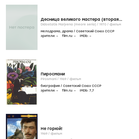
Десница великого мастера (вторая
серия)
Didostatis Marjvena (meore seria) /
1970
/
фильм
мелодрама
,
драма
/
Советский Союз СССР
зрители:
–
film.ru:
–
IMDb:
–
Пиросмани
Pirosmani /
1969
/
фильм
биография
/
Советский Союз СССР
зрители:
–
film.ru:
–
IMDb:
7
,7
Не горюй!
1969
/
фильм