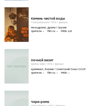
Камень чистой воды
Tvali patiosani /
1976
/
фильм
мелодрама
,
драма
/
Грузия
зрители:
–
film.ru:
–
IMDb:
6
,8
Ночной визит
Gamis viziti /
1974
/
фильм
криминал
,
боевик
/
Советский Союз СССР
зрители:
–
film.ru:
–
IMDb:
–
Чари-рама
Chari-Rama /
1972
/
фильм