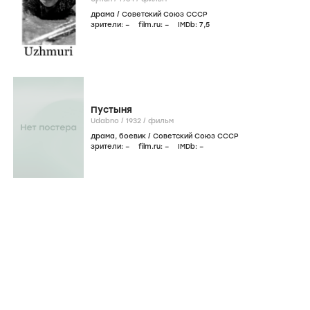
драма
/
Советский Союз СССР
зрители:
–
film.ru:
–
IMDb:
7
,5
Пустыня
Udabno /
1932
/
фильм
драма
,
боевик
/
Советский Союз СССР
зрители:
–
film.ru:
–
IMDb:
–