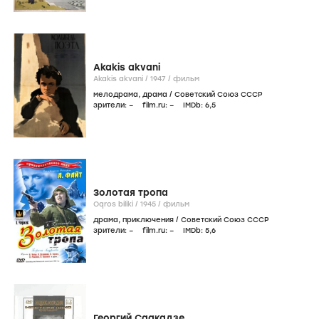
Akakis akvani
Akakis akvani /
1947
/
фильм
мелодрама
,
драма
/
Советский Союз СССР
зрители:
–
film.ru:
–
IMDb:
6
,5
Золотая тропа
Oqros biliki /
1945
/
фильм
драма
,
приключения
/
Советский Союз СССР
зрители:
–
film.ru:
–
IMDb:
5
,6
Георгий Саакадзе