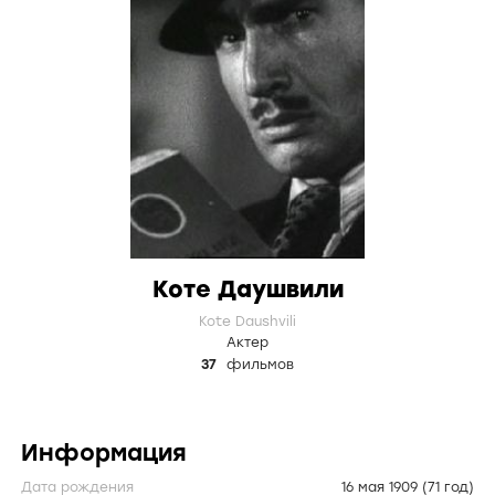
Коте Даушвили
Kote Daushvili
Актер
37
фильмов
Информация
Дата рождения
16 мая 1909
(71 год)