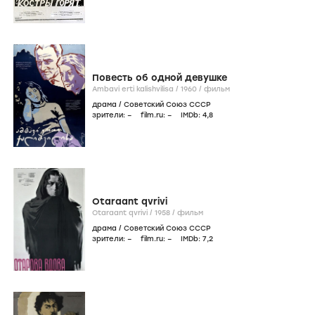
Повесть об одной девушке
Ambavi erti kalishvilisa /
1960
/
фильм
драма
/
Советский Союз СССР
зрители:
–
film.ru:
–
IMDb:
4
,8
Otaraant qvrivi
Otaraant qvrivi /
1958
/
фильм
драма
/
Советский Союз СССР
зрители:
–
film.ru:
–
IMDb:
7
,2