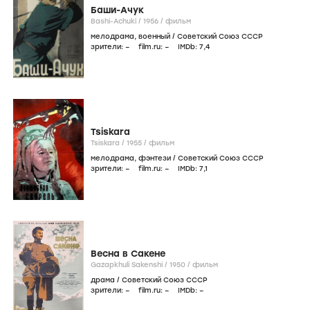
Баши-Ачук
Bashi-Achuki /
1956
/
фильм
мелодрама
,
военный
/
Советский Союз СССР
зрители:
–
film.ru:
–
IMDb:
7
,4
Tsiskara
Tsiskara /
1955
/
фильм
мелодрама
,
фэнтези
/
Советский Союз СССР
зрители:
–
film.ru:
–
IMDb:
7
,1
Весна в Сакене
Gazapkhuli Sakenshi /
1950
/
фильм
драма
/
Советский Союз СССР
зрители:
–
film.ru:
–
IMDb:
–