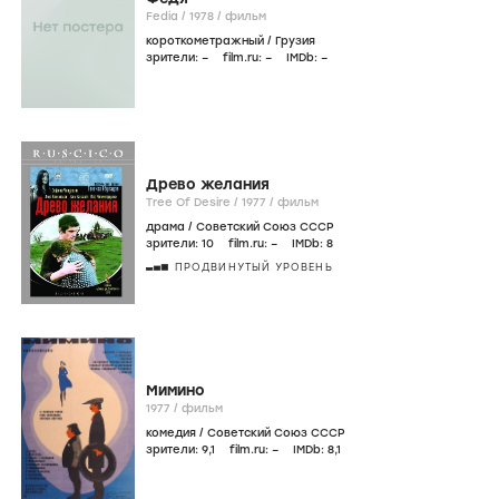
Fedia /
1978
/
фильм
короткометражный
/
Грузия
зрители:
–
film.ru:
–
IMDb:
–
Древо желания
Tree Of Desire /
1977
/
фильм
драма
/
Советский Союз СССР
зрители:
10
film.ru:
–
IMDb:
8
ПРОДВИНУТЫЙ УРОВЕНЬ
Мимино
1977
/
фильм
комедия
/
Советский Союз СССР
зрители:
9
,1
film.ru:
–
IMDb:
8
,1