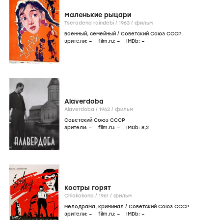
Маленькие рыцари
Tserodena raindebi /
1963
/
фильм
военный
,
семейный
/
Советский Союз СССР
зрители:
–
film.ru:
–
IMDb:
–
Alaverdoba
Alaverdoba /
1962
/
фильм
Советский Союз СССР
зрители:
–
film.ru:
–
IMDb:
8
,2
Костры горят
Chiakokona /
1961
/
фильм
мелодрама
,
криминал
/
Советский Союз СССР
зрители:
–
film.ru:
–
IMDb:
–