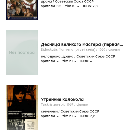
драма
/
Советский Союз СССР
зрители:
3
,3
film.ru:
–
IMDb:
7
,8
Десница великого мастера (первая
серия)
Didostatis Marjvena (pirveli seria) /
1969
/
фильм
мелодрама
,
драма
/
Советский Союз СССР
зрители:
–
film.ru:
–
IMDb:
–
Утренние колокола
Tsiskris zarebi /
1967
/
фильм
семейный
/
Советский Союз СССР
зрители:
–
film.ru:
–
IMDb:
7
,2