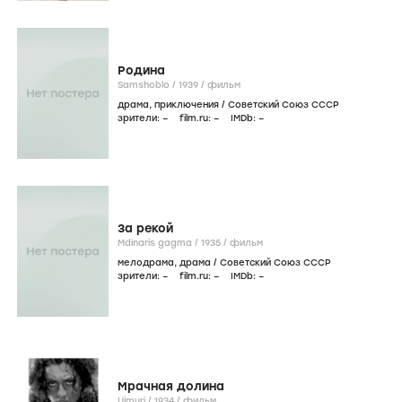
Родина
Samshoblo /
1939
/
фильм
драма
,
приключения
/
Советский Союз СССР
зрители:
–
film.ru:
–
IMDb:
–
За рекой
Mdinaris gagma /
1935
/
фильм
мелодрама
,
драма
/
Советский Союз СССР
зрители:
–
film.ru:
–
IMDb:
–
Мрачная долина
Ujmuri /
1934
/
фильм