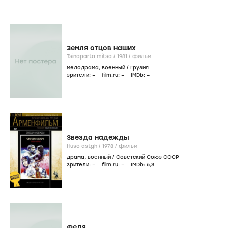
Земля отцов наших
Tsinaparta mitsa /
1981
/
фильм
мелодрама
,
военный
/
Грузия
зрители:
–
film.ru:
–
IMDb:
–
Звезда надежды
Huso astgh /
1978
/
фильм
драма
,
военный
/
Советский Союз СССР
зрители:
–
film.ru:
–
IMDb:
6
,3
Федя