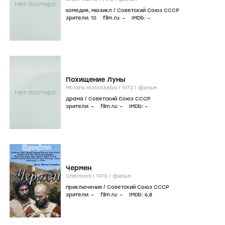
комедия
,
мюзикл
/
Советский Союз СССР
зрители:
10
film.ru:
–
IMDb:
–
Похищение Луны
Mtvaris motatseba /
1972
/
фильм
драма
/
Советский Союз СССР
зрители:
–
film.ru:
–
IMDb:
–
Чермен
Chermeni /
1970
/
фильм
приключения
/
Советский Союз СССР
зрители:
–
film.ru:
–
IMDb:
6
,8