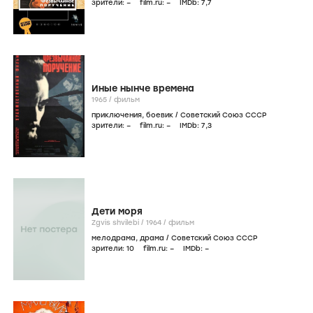
зрители:
–
film.ru:
–
IMDb:
7
,7
Иные нынче времена
1965
/
фильм
приключения
,
боевик
/
Советский Союз СССР
зрители:
–
film.ru:
–
IMDb:
7
,3
Дети моря
Zgvis shvilebi /
1964
/
фильм
мелодрама
,
драма
/
Советский Союз СССР
зрители:
10
film.ru:
–
IMDb:
–