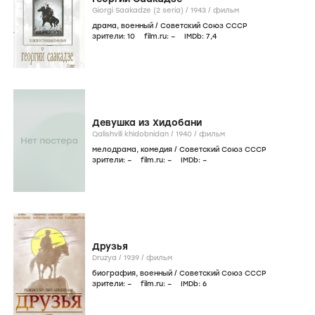
Giorgi Saakadze (2 seria) /
1943
/
фильм
драма
,
военный
/
Советский Союз СССР
зрители:
10
film.ru:
–
IMDb:
7
,4
Девушка из Хидобани
Qalishvili khidobnidan /
1940
/
фильм
мелодрама
,
комедия
/
Советский Союз СССР
зрители:
–
film.ru:
–
IMDb:
–
Друзья
Druzya /
1939
/
фильм
биография
,
военный
/
Советский Союз СССР
зрители:
–
film.ru:
–
IMDb:
6