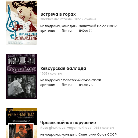
Встреча в горах
Shekhvedra mtashi /
1966
/
фильм
мелодрама
,
комедия
/
Советский Союз СССР
зрители:
–
film.ru:
–
IMDb:
7
,1
Хевсурская баллада
1965
/
фильм
мелодрама
/
Советский Союз СССР
зрители:
–
film.ru:
–
IMDb:
7
,2
Чрезвычайное поручение
Rats ginakhavs, vegar nakhav /
1965
/
фильм
мелодрама
,
комедия
/
Советский Союз СССР