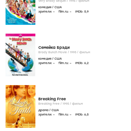
Very Brady Sequel /
1996
/
фильм
комедия
/
США
зрители:
–
film.ru:
–
IMDb:
5
,9
Семейка Брэди
Brady Bunch Movie /
1995
/
фильм
комедия
/
США
зрители:
–
film.ru:
–
IMDb:
6
,2
Breaking Free
Breaking Free /
1995
/
фильм
драма
/
США
зрители:
–
film.ru:
–
IMDb:
6
,5