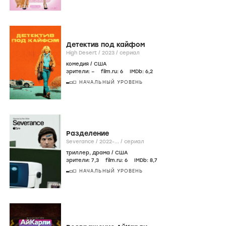
Детектив под кайфом
High Desert /
2023
/
сериал
комедия
/
США
зрители:
–
film.ru:
6
IMDb:
6
,2
НАЧАЛЬНЫЙ УРОВЕНЬ
Разделение
Severance /
2022-...
/
сериал
триллер
,
драма
/
США
зрители:
7
,3
film.ru:
6
IMDb:
8
,7
НАЧАЛЬНЫЙ УРОВЕНЬ