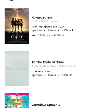
Колдовство
Craft /
1996
/
фильм
триллер
,
фэнтези
/
США
зрители:
–
film.ru:
–
IMDb:
6
,4
СРЕДНИЙ УРОВЕНЬ
To the Ends of Time
To the Ends of Time /
1996
/
фильм
фэнтези
/
США
зрители:
–
film.ru:
–
IMDb:
5
,1
Семейка Брэди 2