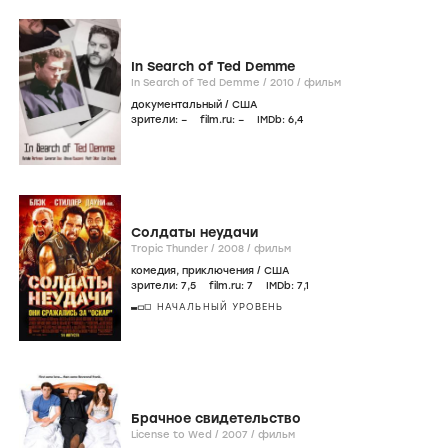
In Search of Ted Demme
In Search of Ted Demme /
2010
/
фильм
документальный
/
США
зрители:
–
film.ru:
–
IMDb:
6
,4
Солдаты неудачи
Tropic Thunder /
2008
/
фильм
комедия
,
приключения
/
США
зрители:
7
,5
film.ru:
7
IMDb:
7
,1
НАЧАЛЬНЫЙ УРОВЕНЬ
Брачное свидетельство
License to Wed /
2007
/
фильм