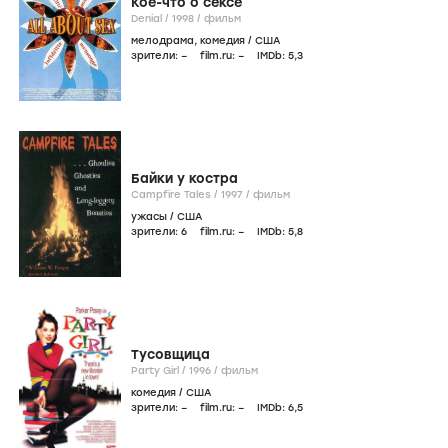
Кое-что о сексе
Denial /
1998
/
фильм
мелодрама
,
комедия
/
США
зрители:
–
film.ru:
–
IMDb:
5
,3
Байки у костра
Campfire Tales /
1997
/
фильм
ужасы
/
США
зрители:
6
film.ru:
–
IMDb:
5
,8
Тусовщица
Party Girl /
1996
/
фильм
комедия
/
США
зрители:
–
film.ru:
–
IMDb:
6
,5