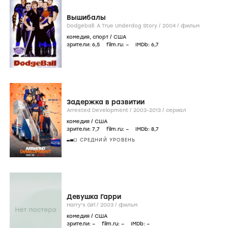
Вышибалы
Dodgeball: A True Underdog Story /
2004
/
фильм
комедия
,
спорт
/
США
зрители:
6
,5
film.ru:
–
IMDb:
6
,7
Задержка в развитии
Arrested Development /
2003-2013
/
сериал
комедия
/
США
зрители:
7
,7
film.ru:
–
IMDb:
8
,7
СРЕДНИЙ УРОВЕНЬ
Девушка Гарри
Harry's Girl /
2003
/
фильм
комедия
/
США
зрители:
–
film.ru:
–
IMDb:
–