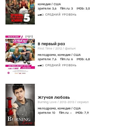
комедия
/
США
зрители:
3
,6
film.ru:
3
IMDb:
3
,5
СРЕДНИЙ УРОВЕНЬ
В первый раз
First Time /
2012
/
фильм
мелодрама
,
комедия
/
США
зрители:
7
,6
film.ru:
6
IMDb:
6
,8
СРЕДНИЙ УРОВЕНЬ
Жгучая любовь
Burning Love /
2012-2013
/
сериал
мелодрама
,
комедия
/
США
зрители:
10
film.ru:
–
IMDb:
7
,9