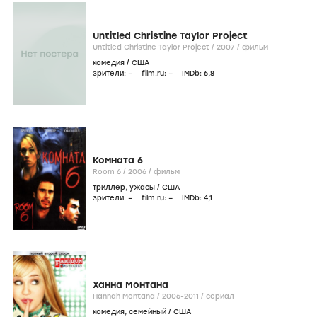
Untitled Christine Taylor Project
Untitled Christine Taylor Project /
2007
/
фильм
комедия
/
США
зрители:
–
film.ru:
–
IMDb:
6
,8
Комната 6
Room 6 /
2006
/
фильм
триллер
,
ужасы
/
США
зрители:
–
film.ru:
–
IMDb:
4
,1
Ханна Монтана
Hannah Montana /
2006-2011
/
сериал
комедия
,
семейный
/
США