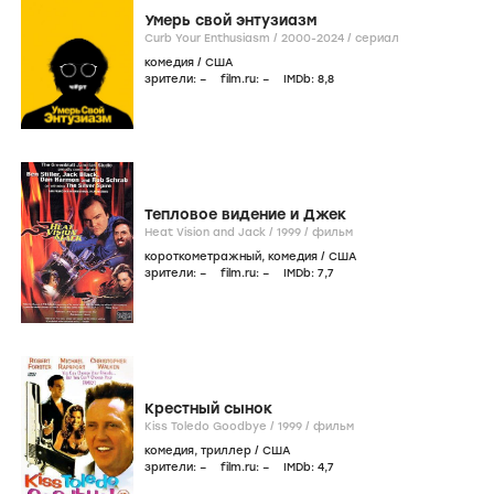
Умерь свой энтузиазм
Curb Your Enthusiasm /
2000-2024
/
сериал
комедия
/
США
зрители:
–
film.ru:
–
IMDb:
8
,8
Тепловое видение и Джек
Heat Vision and Jack /
1999
/
фильм
короткометражный
,
комедия
/
США
зрители:
–
film.ru:
–
IMDb:
7
,7
Крестный сынок
Kiss Toledo Goodbye /
1999
/
фильм
комедия
,
триллер
/
США
зрители:
–
film.ru:
–
IMDb:
4
,7