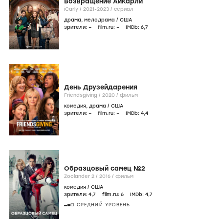
Возвращение АйКарли
iCarly /
2021-2023
/
сериал
драма
,
мелодрама
/
США
зрители:
–
film.ru:
–
IMDb:
6
,7
День Друзейдарения
Friendsgiving /
2020
/
фильм
комедия
,
драма
/
США
зрители:
–
film.ru:
–
IMDb:
4
,4
Образцовый самец №2
Zoolander 2 /
2016
/
фильм
комедия
/
США
зрители:
4
,7
film.ru:
6
IMDb:
4
,7
СРЕДНИЙ УРОВЕНЬ