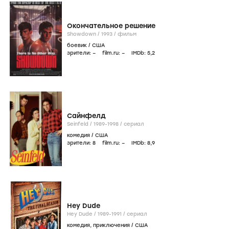
Окончательное решение
Showdown /
1993
/
фильм
боевик
/
США
зрители:
–
film.ru:
–
IMDb:
5
,2
Сайнфелд
Seinfeld /
1989-1998
/
сериал
комедия
/
США
зрители:
8
film.ru:
–
IMDb:
8
,9
Hey Dude
Hey Dude /
1989-1991
/
сериал
комедия
,
приключения
/
США