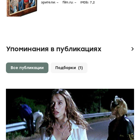
зрители:
–
film.ru:
–
IMDb:
7
,2
Упоминания в публикациях
icon
Все публикации
Подборки
(1)