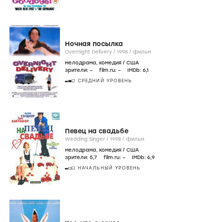
Ночная посылка
Overnight Delivery /
1998
/
фильм
мелодрама
,
комедия
/
США
зрители:
–
film.ru:
–
IMDb:
6
,1
СРЕДНИЙ УРОВЕНЬ
Певец на свадьбе
Wedding Singer /
1998
/
фильм
мелодрама
,
комедия
/
США
зрители:
5
,7
film.ru:
–
IMDb:
6
,9
НАЧАЛЬНЫЙ УРОВЕНЬ