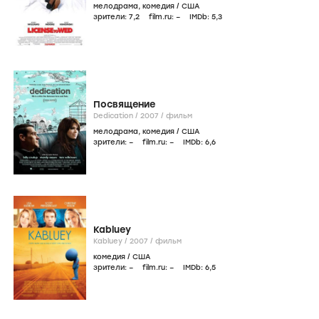
мелодрама
,
комедия
/
США
зрители:
7
,2
film.ru:
–
IMDb:
5
,3
Посвящение
Dedication /
2007
/
фильм
мелодрама
,
комедия
/
США
зрители:
–
film.ru:
–
IMDb:
6
,6
Kabluey
Kabluey /
2007
/
фильм
комедия
/
США
зрители:
–
film.ru:
–
IMDb:
6
,5