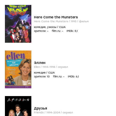
Here Come the Munsters
Here Come the Munsters /
1995
/
фильм
комедия
,
ужасы
/
США
зрители:
–
film.ru:
–
IMDb:
5
,1
Эллен
Ellen /
1994-1998
/
сериал
комедия
/
США
зрители:
10
film.ru:
–
IMDb:
6
,1
Друзья
Friends /
1994-2004
/
сериал