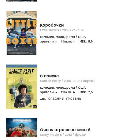
Коробочки
Little Boxes /
2016
/
фильм
комедия
,
мелодрама
/
США
зрители:
–
film.ru:
–
IMDb:
5
,9
В поиске
Search Party /
2016-2022
/
сериал
комедия
,
мелодрама
/
США
зрители:
–
film.ru:
4
IMDb:
7
,6
СРЕДНИЙ УРОВЕНЬ
Очень страшное кино 5
Scary Movie 5 /
2013
/
фильм