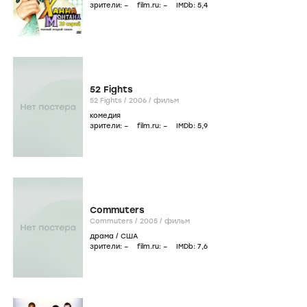
зрители:
–
film.ru:
–
IMDb:
5
,4
52 Fights
52 Fights /
2006
/
фильм
комедия
зрители:
–
film.ru:
–
IMDb:
5
,9
Commuters
Commuters /
2005
/
фильм
драма
/
США
зрители:
–
film.ru:
–
IMDb:
7
,6