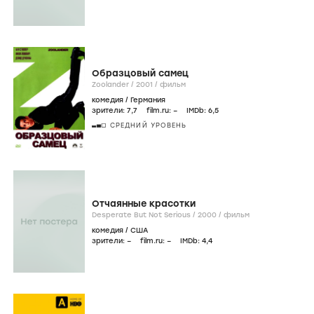
Образцовый самец
Zoolander /
2001
/
фильм
комедия
/
Германия
зрители:
7
,7
film.ru:
–
IMDb:
6
,5
СРЕДНИЙ УРОВЕНЬ
Отчаянные красотки
Desperate But Not Serious /
2000
/
фильм
комедия
/
США
зрители:
–
film.ru:
–
IMDb:
4
,4