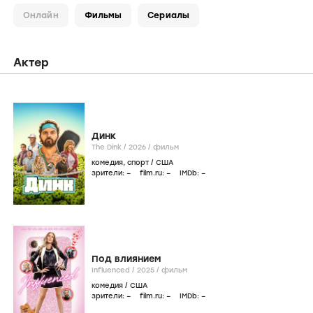
Онлайн
Фильмы
Сериалы
Актер
Динк
The Dink /
2026
/
фильм
комедия
,
спорт
/
США
зрители:
–
film.ru:
–
IMDb:
–
Под влиянием
Influenced /
2025
/
фильм
комедия
/
США
зрители:
–
film.ru:
–
IMDb:
–