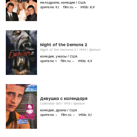
мелодрама
,
комедия
/
США
зрители:
9
,1
film.ru:
–
IMDb:
8
,9
Night of the Demons 2
Night of the Demons 2 /
1994
/
фильм
комедия
,
ужасы
/
США
зрители:
1
film.ru:
–
IMDb:
5
,9
Девушка с календаря
Calendar Girl /
1993
/
фильм
комедия
,
драма
/
США
зрители:
–
film.ru:
–
IMDb:
5
,1