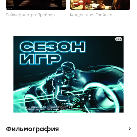
Байки у костра: Трейлер
Колдовство: Трейлер
Фильмография
icon