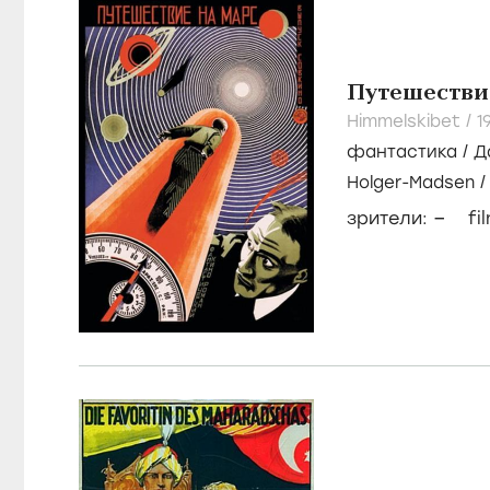
Путешестви
Himmelskibet /
1
фантастика
/
Д
Holger-Madsen
Neiiendam
–
зрители:
fi