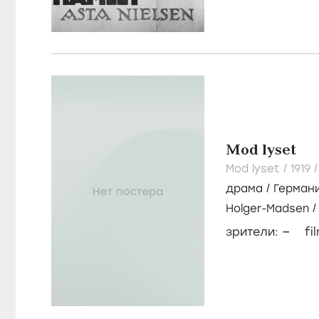
Mod lyset
Mod lyset /
1919
драма
/
Герман
Holger-Madsen
Якобсен
–
зрители:
fi