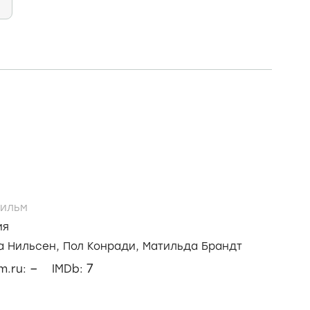
ильм
ия
а Нильсен,
Пол Конради,
Матильда Брандт
–
7
lm.ru:
IMDb: