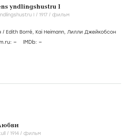
s yndlingshustru I
dlingshustru I /
1917
/
фильм
н
/
Edith Borré,
Kai Heimann,
Лилли Джейкобсон
–
–
lm.ru:
IMDb:
 любви
ull /
1914
/
фильм