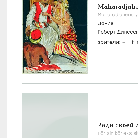
Maharadjahen
Maharadjahens yn
Дания
Роберт Динесе
–
зрители:
fi
Ради своей
För sin kärleks sk