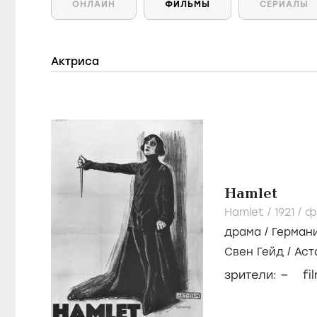
ОНЛАЙН
ФИЛЬМЫ
СЕРИАЛЫ
Актриса
Hamlet
Hamlet /
1921
/
ф
драма
/
Герман
Свен Гейд
/
Аст
–
зрители:
fi