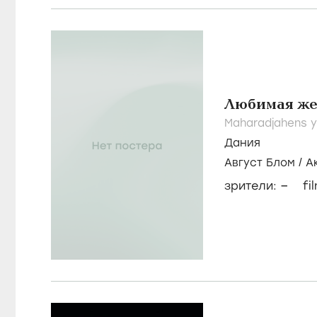
Любимая же
Maharadjahens yn
Дания
Август Блом
/
А
Hertel
–
зрители:
fi