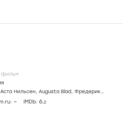
/
фильм
ия
/
Аста Нильсен,
Augusta Blad,
Фредерик
–
6
lm.ru:
IMDb:
,2