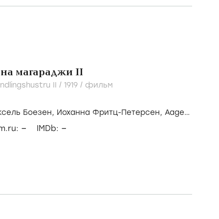
на магараджи II
dlingshustru II /
1919
/
фильм
ксель Боезен,
Иоханна Фритц-Петерсен,
Aage
–
–
lm.ru:
IMDb: