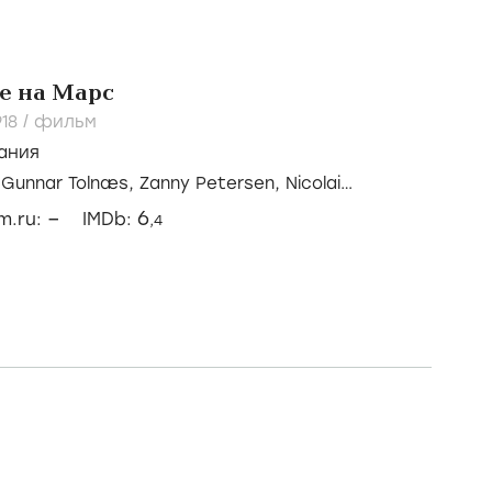
е на Марс
918
/
фильм
ания
/
Gunnar Tolnæs,
Zanny Petersen,
Nicolai
–
6
lm.ru:
IMDb:
,4