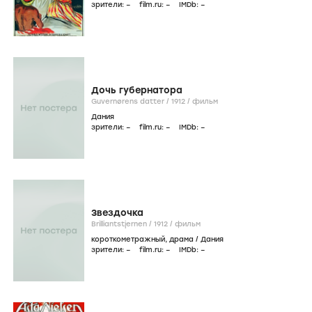
Фильмография
icon
Онлайн
Фильмы
Сериалы
Режиссер
Актер
Отель Парадиз
Hotel Paradis /
1917
/
фильм
Дания
зрители:
–
film.ru:
–
IMDb:
–