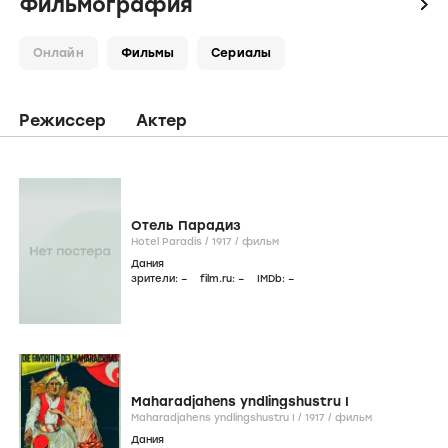
Дата смерти
8 марта 1972
О персоне
Фильмография
Фото
Кадры
Видео