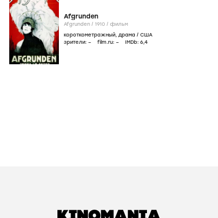
Maharadjahens yndlingshustru I
Maharadjahens yndlingshustru I /
1917
/
фильм
Дания
зрители:
–
film.ru:
–
IMDb:
–
Дочь губернатора
Guvernørens datter /
1912
/
фильм
Дания
зрители:
–
film.ru:
–
IMDb:
–
Звездочка
Brilliantstjernen /
1912
/
фильм
короткометражный
,
драма
/
Дания
зрители:
–
film.ru:
–
IMDb:
–