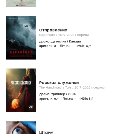
Отправление
Departure /
2019-2022
/
сериал
драма
,
детектив
/
Канада
зрители:
3
film.ru:
–
IMDb:
6
,9
Рассказ служанки
The Handmaid's Tale /
2017-2025
/
сериал
драма
,
триллер
/
США
зрители:
6
,4
film.ru:
–
IMDb:
8
,4
Штамм