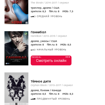
The Strain /
2014-2017
/
сериал
триллер
,
драма
/
США
зрители:
8
,3
film.ru:
8
IMDb:
7
,3
СРЕДНИЙ УРОВЕНЬ
Ганнибал
Hannibal /
2013-2015
/
сериал
драма
,
ужасы
/
США
зрители:
8
film.ru:
8
IMDb:
8
,5
НАЧАЛЬНЫЙ УРОВЕНЬ
•••
РЕКЛАМА 18+
Смотреть онлайн
Тёмное дитя
Orphan Black /
2013-2017
/
сериал
драма
,
боевик
/
Канада
зрители:
8
,5
film.ru:
8
IMDb:
8
,3
ПРОДВИНУТЫЙ УРОВЕНЬ