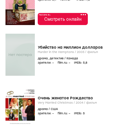
•••
РЕКЛАМА 18+
Смотреть онлайн
Убийство на миллион долларов
Murder in the Hamptons /
2005
/
фильм
драма
,
детектив
/
Канада
зрители:
–
film.ru:
–
IMDb:
5
,8
Очень женатое Рождество
Very Married Christmas /
2004
/
фильм
драма
/
США
зрители:
–
film.ru:
–
IMDb:
5