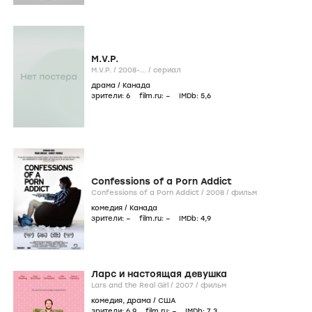
M.V.P.
M.V.P. /
2008-...
/
сериал
драма
/
Канада
зрители:
6
film.ru:
–
IMDb:
5
,6
Confessions of a Porn Addict
Confessions of a Porn Addict /
2008
/
фильм
комедия
/
Канада
зрители:
–
film.ru:
–
IMDb:
4
,9
Ларс и настоящая девушка
Lars and the Real Girl /
2007
/
фильм
комедия
,
драма
/
США
зрители:
6
,9
film.ru:
–
IMDb:
7
,3