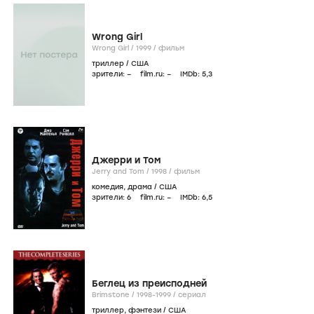
Wrong Girl
Wrong Girl /
1999
/
фильм
триллер
/
США
зрители:
–
film.ru:
–
IMDb:
5
,3
Джерри и Том
Jerry and Tom /
1998
/
фильм
комедия
,
драма
/
США
зрители:
6
film.ru:
–
IMDb:
6
,5
Беглец из преисподней
Brimstone /
1998-1999
/
сериал
триллер
,
фэнтези
/
США