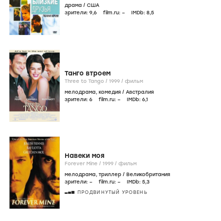
драма
/
США
зрители:
9
,6
film.ru:
–
IMDb:
8
,5
Танго втроем
Three to Tango /
1999
/
фильм
мелодрама
,
комедия
/
Австралия
зрители:
6
film.ru:
–
IMDb:
6
,1
Навеки моя
Forever Mine /
1999
/
фильм
мелодрама
,
триллер
/
Великобритания
зрители:
–
film.ru:
–
IMDb:
5
,3
ПРОДВИНУТЫЙ УРОВЕНЬ