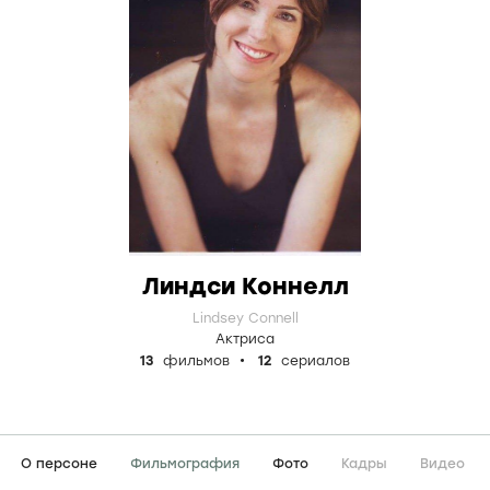
Линдси Коннелл
Lindsey Connell
Актриса
13
фильмов
12
сериалов
О персоне
Фильмография
Фото
Кадры
Видео