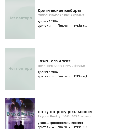
Критические выборы
Critical Choices /
1996
/
фильм
драма
/
США
зрители:
–
film.ru:
–
IMDb:
5
,9
Town Torn Apart
Town Torn Apart /
1992
/
фильм
драма
/
США
зрители:
–
film.ru:
–
IMDb:
6
,3
По ту сторону реальности
Beyond Reality /
1991-1993
/
сериал
ужасы
,
фантастика
/
Канада
зрители:
–
film.ru:
–
IMDb:
7
,3