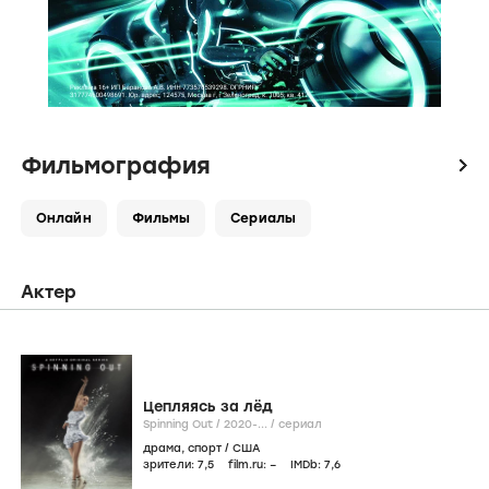
Фильмография
icon
Онлайн
Фильмы
Сериалы
Актер
Цепляясь за лёд
Spinning Out /
2020-...
/
сериал
драма
,
спорт
/
США
зрители:
7
,5
film.ru:
–
IMDb:
7
,6