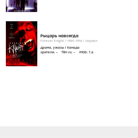
Рыцарь навсегда
Forever Knight /
1989-1996
/
сериал
драма
,
ужасы
/
Канада
зрители:
–
film.ru:
–
IMDb:
7
,6