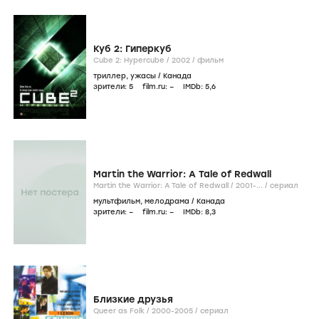
Куб 2: Гиперкуб
Cube 2: Hypercube /
2002
/
фильм
триллер
,
ужасы
/
Канада
зрители:
5
film.ru:
–
IMDb:
5
,6
Martin the Warrior: A Tale of Redwall
Martin the Warrior: A Tale of Redwall /
2001-...
/
сериал
мультфильм
,
мелодрама
/
Канада
зрители:
–
film.ru:
–
IMDb:
8
,3
Близкие друзья
Queer as Folk /
2000-2005
/
сериал