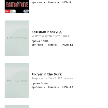
зрители:
–
film.ru:
–
IMDb:
8
Каждые 9 секунд
Every 9 Seconds /
1997
/
фильм
драма
/
США
зрители:
–
film.ru:
–
IMDb:
4
,6
Prayer in the Dark
Prayer in the Dark /
1997
/
фильм
драма
/
США
зрители:
–
film.ru:
–
IMDb:
5
,2