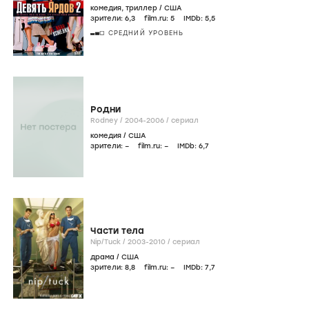
комедия
,
триллер
/
США
зрители:
6
,3
film.ru:
5
IMDb:
5
,5
СРЕДНИЙ УРОВЕНЬ
Родни
Rodney /
2004-2006
/
сериал
комедия
/
США
зрители:
–
film.ru:
–
IMDb:
6
,7
Части тела
Nip/Tuck /
2003-2010
/
сериал
драма
/
США
зрители:
8
,8
film.ru:
–
IMDb:
7
,7