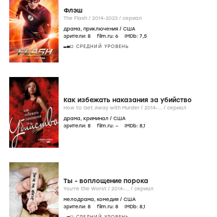
Флэш
The Flash /
2014-2023
/
сериал
драма
,
приключения
/
США
зрители:
8
film.ru:
6
IMDb:
7
,5
СРЕДНИЙ УРОВЕНЬ
Как избежать наказания за убийство
How to Get Away with Murder /
2014-...
/
сериал
драма
,
криминал
/
США
зрители:
8
film.ru:
–
IMDb:
8
,1
Ты - воплощение порока
You're the Worst /
2014-...
/
сериал
мелодрама
,
комедия
/
США
зрители:
8
film.ru:
8
IMDb:
8
,1
СРЕДНИЙ УРОВЕНЬ