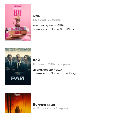
Эль
Elle /
2026-...
/
сериал
комедия
,
драма
/
США
зрители:
–
film.ru:
5
IMDb:
–
Рай
Paradise /
2025-...
/
сериал
драма
,
боевик
/
США
зрители:
–
film.ru:
7
IMDb:
7
,9
Волчья стая
Wolf Pack /
2023
/
сериал