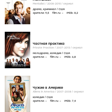
Mentalist /
2008-2015
/
сериал
драма
,
криминал
/
США
зрители:
9
,5
film.ru:
–
IMDb:
8
,2
Частная практика
Private Practice /
2007-2013
/
сериал
мелодрама
,
комедия
/
США
зрители:
–
film.ru:
–
IMDb:
6
,8
Чужие в Америке
Aliens in America /
2007-2008
/
сериал
комедия
/
США
зрители:
–
film.ru:
–
IMDb:
7
,4