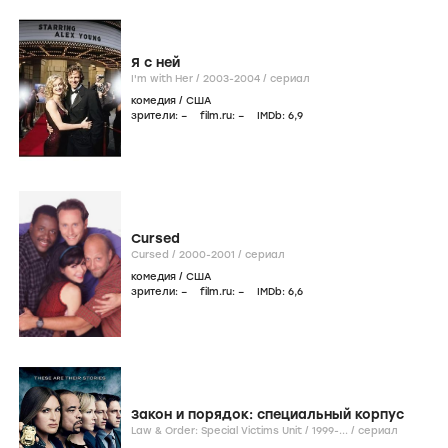
Я с ней
I'm with Her /
2003-2004
/
сериал
комедия
/
США
зрители:
–
film.ru:
–
IMDb:
6
,9
Cursed
Cursed /
2000-2001
/
сериал
комедия
/
США
зрители:
–
film.ru:
–
IMDb:
6
,6
Закон и порядок: специальный корпус
Law & Order: Special Victims Unit /
1999-...
/
сериал