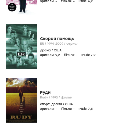
зрители:
–
film.ru:
–
IMDb:
6
,2
Скорая помощь
ER /
1994-2009
/
сериал
драма
/
США
зрители:
9
,2
film.ru:
–
IMDb:
7
,9
Руди
Rudy /
1993
/
фильм
спорт
,
драма
/
США
зрители:
–
film.ru:
–
IMDb:
7
,5