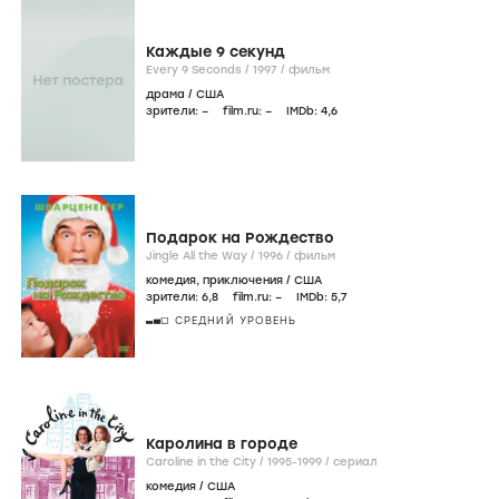
Каждые 9 секунд
Every 9 Seconds /
1997
/
фильм
драма
/
США
зрители:
–
film.ru:
–
IMDb:
4
,6
Подарок на Рождество
Jingle All the Way /
1996
/
фильм
комедия
,
приключения
/
США
зрители:
6
,8
film.ru:
–
IMDb:
5
,7
СРЕДНИЙ УРОВЕНЬ
Каролина в городе
Caroline in the City /
1995-1999
/
сериал
комедия
/
США