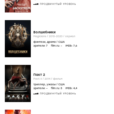
ПРОДВИНУТЫЙ УРОВЕНЬ
Волшебники
Magicians /
2015-2020
/
сериал
фэнтези
,
драма
/
США
зрители:
7
film.ru:
–
IMDb:
7
,6
Пакт 2
Pact II /
2014
/
фильм
триллер
,
ужасы
/
США
зрители:
–
film.ru:
5
IMDb:
4
,4
ПРОДВИНУТЫЙ УРОВЕНЬ