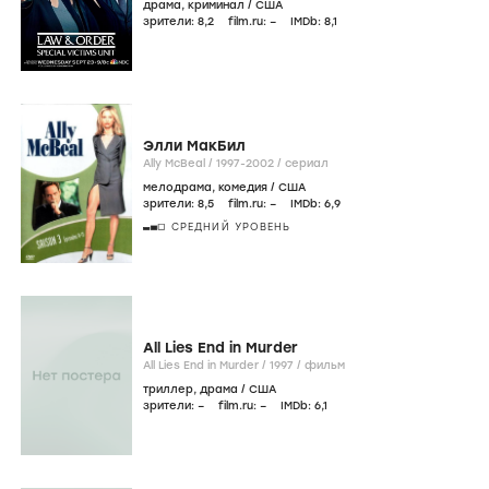
драма
,
криминал
/
США
зрители:
8
,2
film.ru:
–
IMDb:
8
,1
Элли МакБил
Ally McBeal /
1997-2002
/
сериал
мелодрама
,
комедия
/
США
зрители:
8
,5
film.ru:
–
IMDb:
6
,9
СРЕДНИЙ УРОВЕНЬ
All Lies End in Murder
All Lies End in Murder /
1997
/
фильм
триллер
,
драма
/
США
зрители:
–
film.ru:
–
IMDb:
6
,1