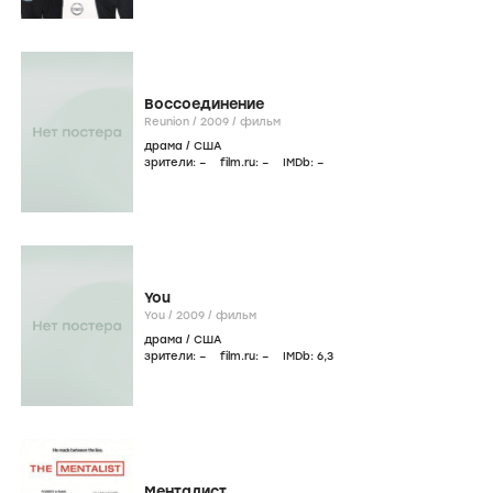
Воссоединение
Reunion /
2009
/
фильм
драма
/
США
зрители:
–
film.ru:
–
IMDb:
–
You
You /
2009
/
фильм
драма
/
США
зрители:
–
film.ru:
–
IMDb:
6
,3
Менталист