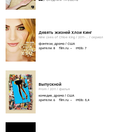
Девять жизней Хлои Кинг
Nine Lives of Chloe King /
2011-...
/
сериал
фэнтези
,
драма
/
США
зрители:
8
film.ru:
–
IMDb:
7
Выпускной
Prom /
2011
/
фильм
комедия
,
драма
/
США
зрители:
6
film.ru:
–
IMDb:
5
,4