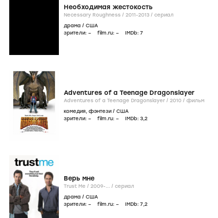
Необходимая жестокость
Necessary Roughness /
2011-2013
/
сериал
драма
/
США
зрители:
–
film.ru:
–
IMDb:
7
Adventures of a Teenage Dragonslayer
Adventures of a Teenage Dragonslayer /
2010
/
фильм
комедия
,
фэнтези
/
США
зрители:
–
film.ru:
–
IMDb:
3
,2
Верь мне
Trust Me /
2009-...
/
сериал
драма
/
США
зрители:
–
film.ru:
–
IMDb:
7
,2