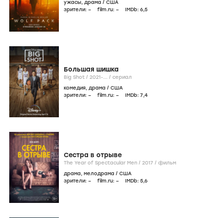
ужасы
,
драма
/
США
зрители:
–
film.ru:
–
IMDb:
6
,5
Большая шишка
Big Shot /
2021-...
/
сериал
комедия
,
драма
/
США
зрители:
–
film.ru:
–
IMDb:
7
,4
Сестра в отрыве
The Year of Spectacular Men /
2017
/
фильм
драма
,
мелодрама
/
США
зрители:
–
film.ru:
–
IMDb:
5
,6