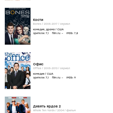
Кости
Bones /
2005-2017
/
сериал
комедия
,
драма
/
США
зрители:
7
,1
film.ru:
–
IMDb:
7
,8
Офис
Office /
2005-2013
/
сериал
комедия
/
США
зрители:
7
,1
film.ru:
–
IMDb:
9
Девять ярдов 2
Whole Ten Yards /
2004
/
фильм