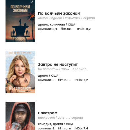
По волчьим законам
Animal Kingdom /
2016-2022
/
сериал
драма
,
криминал
/
США
зрители:
8
,4
film.ru:
–
IMDb:
8
,2
Завтра не наступит
No Tomorrow /
2016-...
/
сериал
драма
/
США
зрители:
–
film.ru:
–
IMDb:
7
,2
Бэкстром
Backstrom /
2015-...
/
сериал
комедия
,
драма
/
США
зрители:
8
film.ru:
6
IMDb:
7
,4