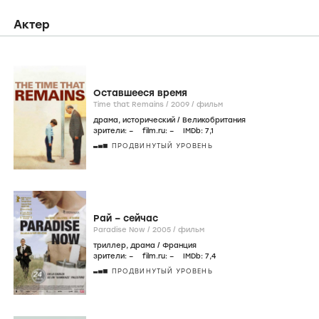
Актер
Оставшееся время
Time that Remains /
2009
/
фильм
драма
,
исторический
/
Великобритания
зрители:
–
film.ru:
–
IMDb:
7
,1
ПРОДВИНУТЫЙ УРОВЕНЬ
Рай – сейчас
Paradise Now /
2005
/
фильм
триллер
,
драма
/
Франция
зрители:
–
film.ru:
–
IMDb:
7
,4
ПРОДВИНУТЫЙ УРОВЕНЬ