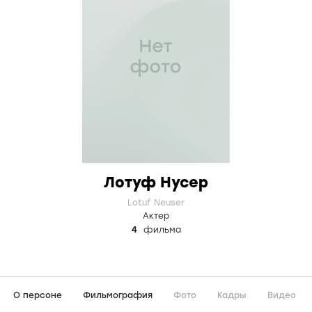
Лотуф Нусер
Lotuf Neuser
Актер
4
фильма
О персоне
Фильмография
Фото
Кадры
Видео