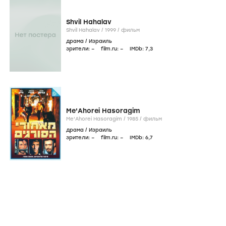
Shvil Hahalav
Shvil Hahalav /
1999
/
фильм
драма
/
Израиль
зрители:
–
film.ru:
–
IMDb:
7
,3
Me'Ahorei Hasoragim
Me'Ahorei Hasoragim /
1985
/
фильм
драма
/
Израиль
зрители:
–
film.ru:
–
IMDb:
6
,7