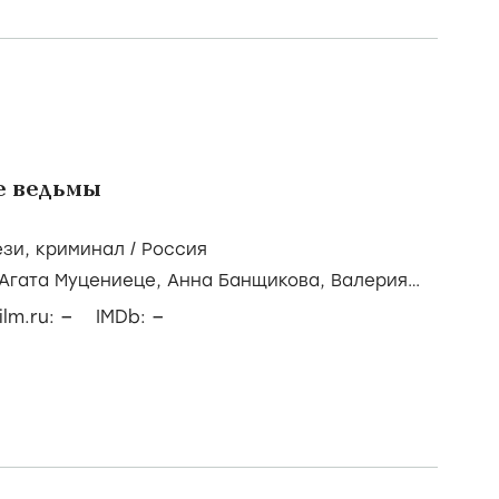
узьями
ия
настасия Калашникова,
Борис Дергачев,
Алина
–
–
ilm.ru:
IMDb:
 ведьмы