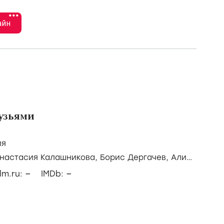
стье
ссия
II)
/
Алина Воскресенская,
Михаил Кремер,
–
–
lm.ru:
IMDb:
•••
айн