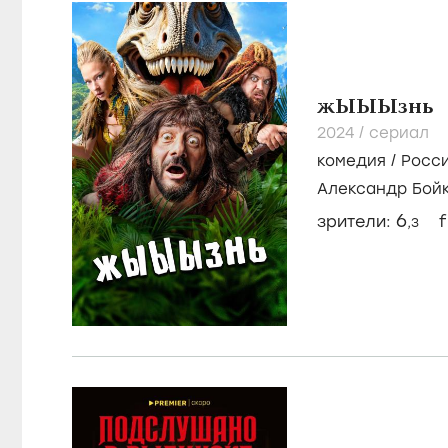
комедия
,
фэнт
Максим Зыков
/
Астапова
8
зрители:
f
,8
жЫЫЫзнь
2024
/
сериал
комедия
/
Росс
Александр Бой