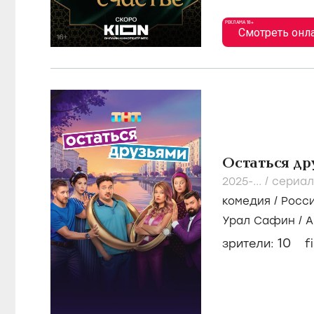
Близкое сча
2025-...
/
сериал
мелодрама
/
Ро
Павел Дроздов (
Анна Ардова
3
зрители:
fi
РЕКЛАМА 18+
Смотреть онл