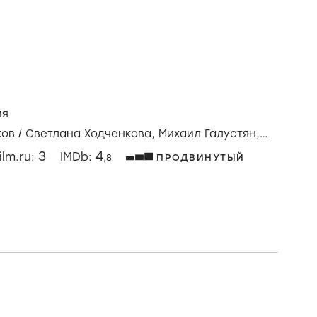
ези
,
криминал
/
Россия
Агата Муцениеце,
Анна Банщикова,
Валерия
–
–
ilm.ru:
IMDb:
ия
ков
/
Светлана Ходченкова,
Михаил Галустян,