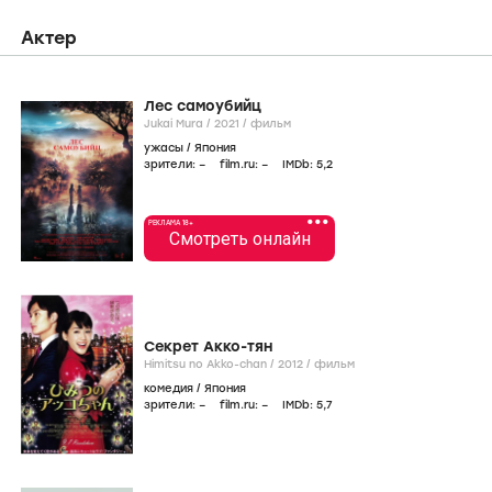
Актер
Лес самоубийц
Jukai Mura /
2021
/
фильм
ужасы
/
Япония
зрители:
–
film.ru:
–
IMDb:
5
,2
•••
РЕКЛАМА 18+
Смотреть онлайн
Секрет Акко-тян
Himitsu no Akko-chan /
2012
/
фильм
комедия
/
Япония
зрители:
–
film.ru:
–
IMDb:
5
,7