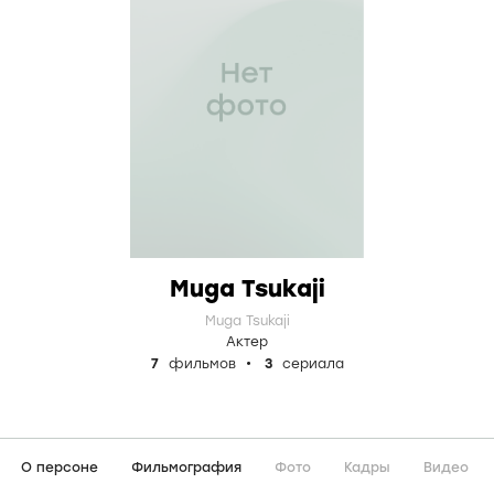
Muga Tsukaji
Muga Tsukaji
Актер
7
фильмов
3
сериала
О персоне
Фильмография
Фото
Кадры
Видео