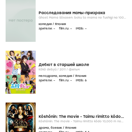
Расследования мамы-призрака
Ghost Mama Sôsasen: boku to mama no fushigi na 100
nichi /
2012-...
/
сериал
комедия
/
Япония
зрители:
–
film.ru:
–
IMDb:
–
Дебют в старшей школе
Kôkô debyû /
2011
/
фильм
мелодрама
,
комедия
/
Япония
зрители:
–
film.ru:
–
IMDb:
6
Kôshônin: The movie - Taimu rimitto kôdo
10,000 m no zunôsen
Kôshônin: The movie - Taimu rimitto kôdo 10,000 m no
zunôsen /
2010
/
фильм
драма
,
боевик
/
Япония