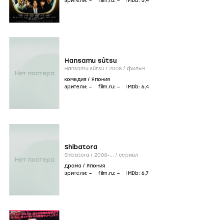
зрители:
–
film.ru:
–
IMDb:
5
,4
Hansamu sûtsu
Hansamu sûtsu /
2008
/
фильм
комедия
/
Япония
зрители:
–
film.ru:
–
IMDb:
6
,4
Shibatora
Shibatora /
2008-...
/
сериал
драма
/
Япония
зрители:
–
film.ru:
–
IMDb:
6
,7