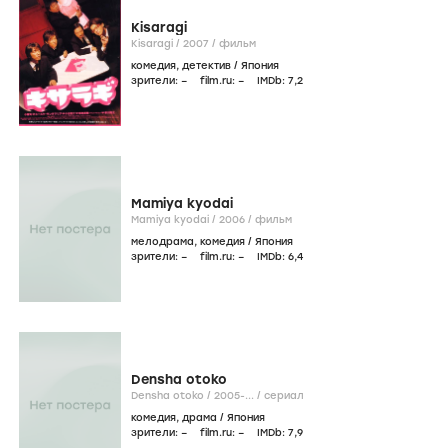
Kisaragi
Kisaragi /
2007
/
фильм
комедия
,
детектив
/
Япония
зрители:
–
film.ru:
–
IMDb:
7
,2
Mamiya kyodai
Mamiya kyodai /
2006
/
фильм
мелодрама
,
комедия
/
Япония
зрители:
–
film.ru:
–
IMDb:
6
,4
Densha otoko
Densha otoko /
2005-...
/
сериал
комедия
,
драма
/
Япония
зрители:
–
film.ru:
–
IMDb:
7
,9