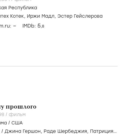
кая Республика
тех Котек,
Иржи Мадл,
Эстер Гейслерова
–
5
lm.ru:
IMDb:
,8
ну прошлого
998
/
фильм
ама
/
США
/
Джина Гершон,
Раде Шербеджия,
Патриция