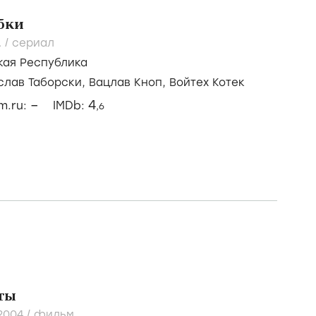
бки
.
/
сериал
кая Республика
слав Таборски,
Вацлав Кноп,
Войтех Котек
–
4
lm.ru:
IMDb:
,6
ты
2004
/
фильм