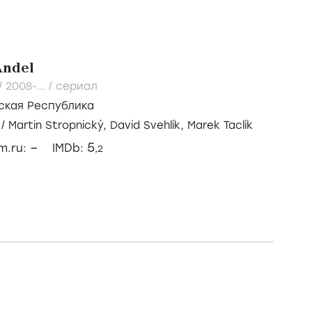
Andel
 /
2008-...
/
сериал
ская Республика
/
Martin Stropnický,
David Svehlík,
Marek Taclík
–
5
lm.ru:
IMDb:
,2