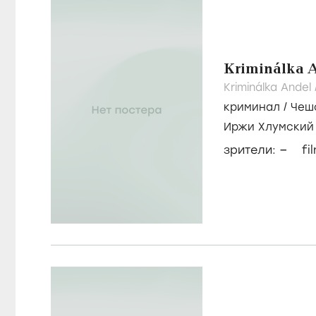
Kriminálka 
Kriminálka Andel
криминал
/
Чеш
Иржи Хлумский
–
зрители:
fi