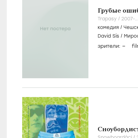
Грубые оши
Trapasy /
2007-..
комедия
/
Чешс
David Sís
/
Миро
–
зрители:
fi
Сноубордис
Snowboardáci /