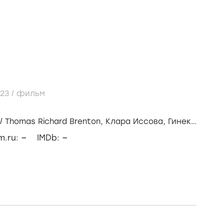
023
/
фильм
/
Thomas Richard Brenton,
Клара Иссова,
Гинек
–
–
lm.ru:
IMDb: