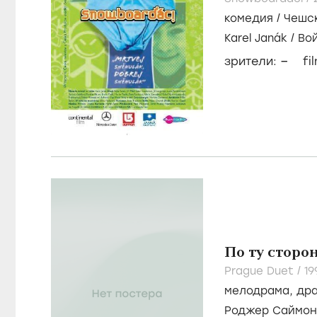
комедия
/
Чешс
Karel Janák
/
Вой
–
зрители:
fi
По ту сторо
Prague Duet /
1
мелодрама
,
др
Роджер Саймон