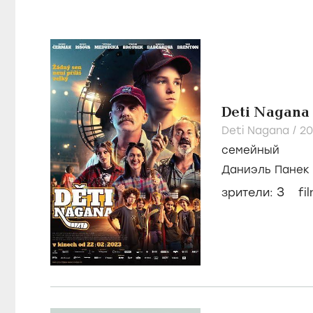
Deti Nagana
Deti Nagana /
2
семейный
Даниэль Панек
Чермак
3
зрители:
fi