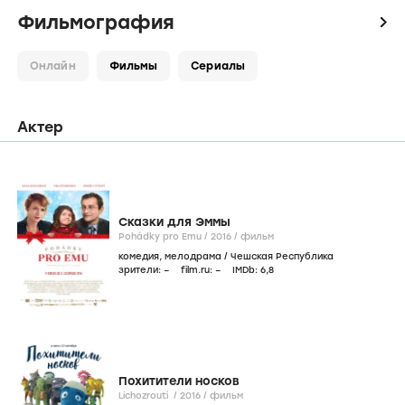
Фильмография
icon
Онлайн
Фильмы
Сериалы
Актер
Сказки для Эммы
Pohádky pro Emu /
2016
/
фильм
комедия
,
мелодрама
/
Чешская Республика
зрители:
–
film.ru:
–
IMDb:
6
,8
Похитители носков
Lichozrouti /
2016
/
фильм