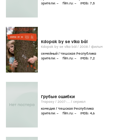
зрители:
–
film.ru:
–
IMDb:
7
,5
Kdopak by se vlka bál
Kdopak by se vlka bál /
2008
/
фильм
семейный
/
Чешская Республика
зрители:
–
film.ru:
–
IMDb:
7
,2
Грубые ошибки
Trapasy /
2007-...
/
сериал
комедия
/
Чешская Республика
зрители:
–
film.ru:
–
IMDb:
4
,6