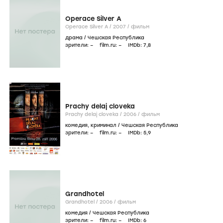
Operace Silver A
Operace Silver A /
2007
/
фильм
драма
/
Чешская Республика
зрители:
–
film.ru:
–
IMDb:
7
,8
Prachy delaj cloveka
Prachy delaj cloveka /
2006
/
фильм
комедия
,
криминал
/
Чешская Республика
зрители:
–
film.ru:
–
IMDb:
5
,9
Grandhotel
Grandhotel /
2006
/
фильм
комедия
/
Чешская Республика
зрители:
–
film.ru:
–
IMDb:
6