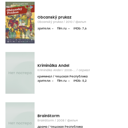
Obcanský prukaz
Obcanský prukaz /
2010
/
фильм
зрители:
–
film.ru:
–
IMDb:
7
,6
Kriminálka Andel
Kriminálka Andel /
2008-...
/
сериал
криминал
/
Чешская Республика
зрители:
–
film.ru:
–
IMDb:
5
,2
BrainStorm
BrainStorm /
2008
/
фильм
драма
/
Чешская Республика