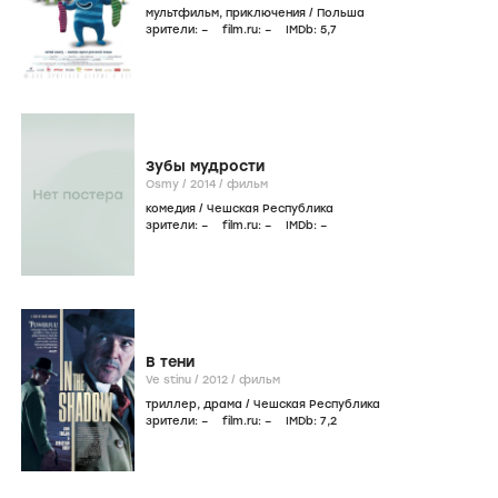
мультфильм
,
приключения
/
Польша
зрители:
–
film.ru:
–
IMDb:
5
,7
Зубы мудрости
Osmy /
2014
/
фильм
комедия
/
Чешская Республика
зрители:
–
film.ru:
–
IMDb:
–
В тени
Ve stinu /
2012
/
фильм
триллер
,
драма
/
Чешская Республика
зрители:
–
film.ru:
–
IMDb:
7
,2