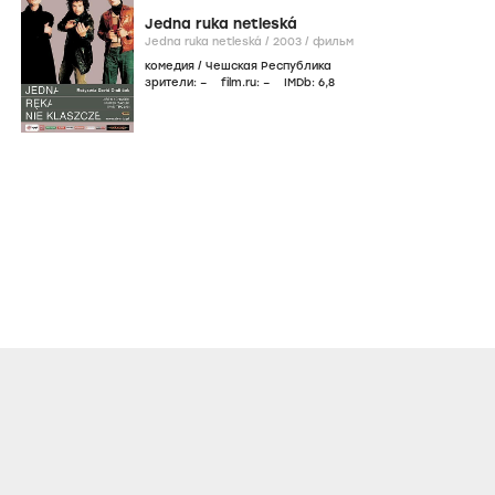
Jedna ruka netleská
Jedna ruka netleská /
2003
/
фильм
комедия
/
Чешская Республика
зрители:
–
film.ru:
–
IMDb:
6
,8