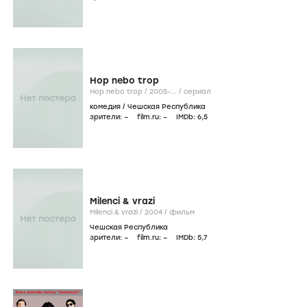
Hop nebo trop
Hop nebo trop /
2005-...
/
сериал
комедия
/
Чешская Республика
зрители:
–
film.ru:
–
IMDb:
6
,5
Milenci & vrazi
Milenci & vrazi /
2004
/
фильм
Чешская Республика
зрители:
–
film.ru:
–
IMDb:
5
,7