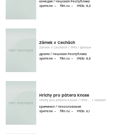
комедия
/
Чешская Республика
зрители:
–
film.ru:
–
IMDb:
8
,3
Zámek v Cechách
Zámek v Cechách /
1993
/
фильм
драма
/
Чешская Республика
зрители:
–
film.ru:
–
IMDb:
8
,5
Hríchy pro pátera Knoxe
Hríchy pro pátera Knoxe /
1992-...
/
сериал
криминал
/
Чехословакия
зрители:
–
film.ru:
–
IMDb:
6
,1