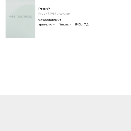
Proc?
Proc? /
1987
/
фильм
Чехословакия
зрители:
–
film.ru:
–
IMDb:
7
,2