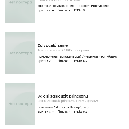
фэнтези
,
приключения
/
Чешская Республика
зрители:
–
film.ru:
–
IMDb:
5
Zdivocelá zeme
Zdivocelá zeme /
1997-...
/
сериал
приключения
,
исторический
/
Чешская Республика
зрители:
–
film.ru:
–
IMDb:
6
,9
Jak si zaslouzit princeznu
Jak si zaslouzit princeznu /
1995
/
фильм
семейный
/
Чешская Республика
зрители:
–
film.ru:
–
IMDb:
5
,6