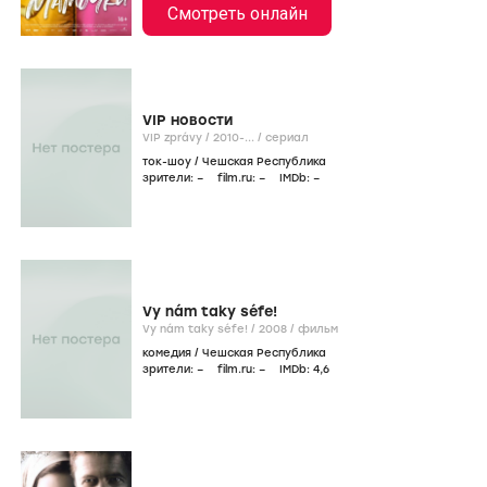
Смотреть онлайн
VIP новости
VIP zprávy /
2010-...
/
сериал
ток-шоу
/
Чешская Республика
зрители:
–
film.ru:
–
IMDb:
–
Vy nám taky séfe!
Vy nám taky séfe! /
2008
/
фильм
комедия
/
Чешская Республика
зрители:
–
film.ru:
–
IMDb:
4
,6