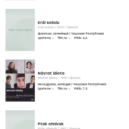
Král sokolu
Král sokolu /
2000
/
фильм
фэнтези
,
семейный
/
Чешская Республика
зрители:
–
film.ru:
–
IMDb:
6
,6
Návrat idiota
Návrat idiota /
1999
/
фильм
мелодрама
,
комедия
/
Чешская Республика
зрители:
–
film.ru:
–
IMDb:
7
,3
Ptak ohnivak
Ptak ohnivak /
1997
/
фильм