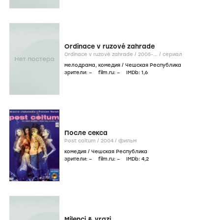
Ordinace v ruzové zahrade
Ordinace v ruzové zahrade /
2005-...
/
сериал
мелодрама
,
комедия
/
Чешская Республика
зрители:
–
film.ru:
–
IMDb:
1
,6
После секса
Post coitum /
2004
/
фильм
комедия
/
Чешская Республика
зрители:
–
film.ru:
–
IMDb:
4
,2
Milenci & vrazi