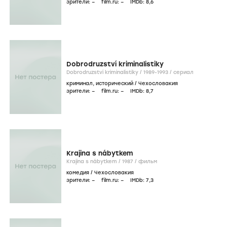
зрители:
–
film.ru:
–
IMDb:
8
,6
Dobrodruzství kriminalistiky
Dobrodruzství kriminalistiky /
1989-1993
/
сериал
криминал
,
исторический
/
Чехословакия
зрители:
–
film.ru:
–
IMDb:
8
,7
Krajina s nábytkem
Krajina s nábytkem /
1987
/
фильм
комедия
/
Чехословакия
зрители:
–
film.ru:
–
IMDb:
7
,3