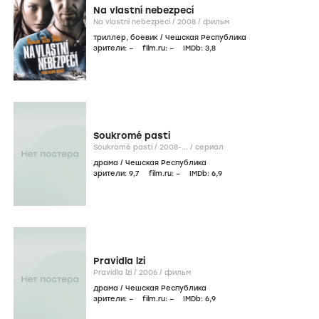
Na vlastní nebezpecí
Na vlastní nebezpecí /
2008
/
фильм
триллер
,
боевик
/
Чешская Республика
зрители:
–
film.ru:
–
IMDb:
3
,8
Soukromé pasti
Soukromé pasti /
2008-...
/
сериал
драма
/
Чешская Республика
зрители:
9
,7
film.ru:
–
IMDb:
6
,9
Pravidla lzi
Pravidla lzi /
2006
/
фильм
драма
/
Чешская Республика
зрители:
–
film.ru:
–
IMDb:
6
,9