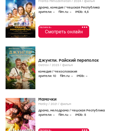
Franta Mimozemstan /
2024
/
фильм
драма
,
комедия
/
Чешская Республика
зрители:
–
film.ru:
–
IMDb:
4
,5
•••
РЕКЛАМА 18+
Смотреть онлайн
Джунгли. Райский переполох
Ostrov /
2023
/
фильм
комедия
/
Чехословакия
зрители:
10
film.ru:
–
IMDb:
–
Мамочки
Matky /
2021
/
фильм
драма
,
мелодрама
/
Чешская Республика
зрители:
–
film.ru:
–
IMDb:
5
•••
РЕКЛАМА 18+