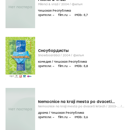
Milenci & vrazi /
2004
/
фильм
Чешская Республика
зрители:
–
film.ru:
–
IMDb:
5
,7
Сноубордисты
Snowboardáci /
2004
/
фильм
комедия
/
Чешская Республика
зрители:
–
film.ru:
–
IMDb:
5
,8
Nemocnice na kraji mesta po dvaceti
letech
Nemocnice na kraji mesta po dvaceti letech /
2003-...
/
сериал
драма
/
Чешская Республика
зрители:
–
film.ru:
–
IMDb:
3
,6