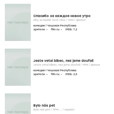
Спасибо за каждое новое утро
Díky za kazdé nové ráno /
1994
/
фильм
комедия
/
Чешская Республика
зрители:
–
film.ru:
–
IMDb:
7
,2
Jeste vetsí blbec, nez jsme doufali
Jeste vetsí blbec, nez jsme doufali /
1994
/
фильм
комедия
/
Чешская Республика
зрители:
–
film.ru:
–
IMDb:
2
,5
Bylo nás pet
Bylo nás pet /
1994-...
/
сериал