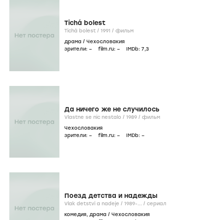
Tichá bolest
Tichá bolest /
1991
/
фильм
драма
/
Чехословакия
зрители:
–
film.ru:
–
IMDb:
7
,3
Да ничего же не случилось
Vlastne se nic nestalo /
1989
/
фильм
Чехословакия
зрители:
–
film.ru:
–
IMDb:
–
Поезд детства и надежды
Vlak detství a nadeje /
1989-...
/
сериал
комедия
,
драма
/
Чехословакия