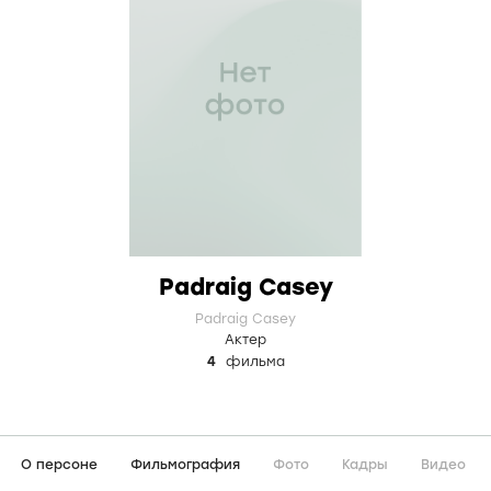
Padraig Casey
Padraig Casey
Актер
4
фильма
О персоне
Фильмография
Фото
Кадры
Видео