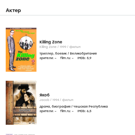
Актер
Killing Zone
Killing Zone /
1999
/
фильм
триллер
,
боевик
/
Великобритания
зрители:
–
film.ru:
–
IMDb:
5
,9
Якоб
Jacob /
1994
/
фильм
драма
,
биография
/
Чешская Республика
зрители:
–
film.ru:
–
IMDb:
6
,5