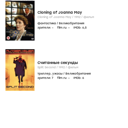
Cloning of Joanna May
Cloning of Joanna May /
1992
/
фильм
фантастика
/
Великобритания
зрители:
–
film.ru:
–
IMDb:
6
,5
Считанные секунды
Split Second /
1992
/
фильм
триллер
,
ужасы
/
Великобритания
зрители:
7
film.ru:
–
IMDb:
6