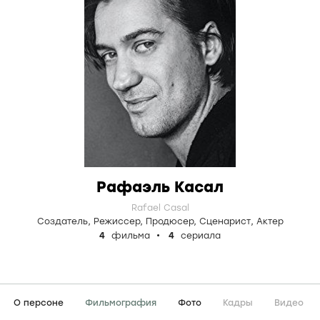
Рафаэль Касал
Rafael Casal
Создатель
,
Режиссер
,
Продюсер
,
Сценарист
,
Актер
4
фильма
4
сериала
О персоне
Фильмография
Фото
Кадры
Видео