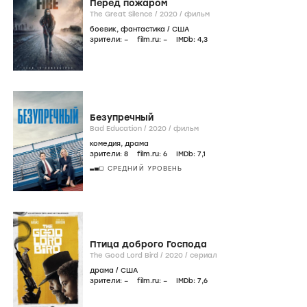
Перед пожаром
The Great Silence /
2020
/
фильм
боевик
,
фантастика
/
США
зрители:
–
film.ru:
–
IMDb:
4
,3
Безупречный
Bad Education /
2020
/
фильм
комедия
,
драма
зрители:
8
film.ru:
6
IMDb:
7
,1
СРЕДНИЙ УРОВЕНЬ
Птица доброго Господа
The Good Lord Bird /
2020
/
сериал
драма
/
США
зрители:
–
film.ru:
–
IMDb:
7
,6