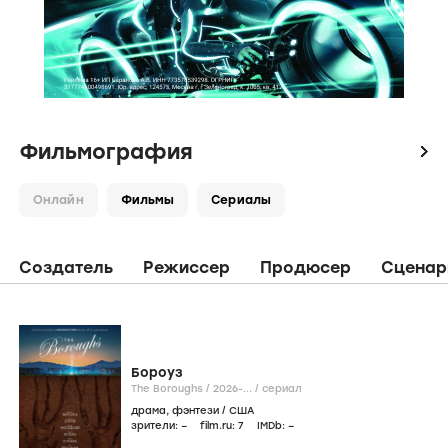
Фильмография
icon
Онлайн
Фильмы
Сериалы
Создатель
Режиссер
Продюсер
Сценар
Бороуз
The Boroughs /
2026-...
/
сериал
драма
,
фэнтези
/
США
зрители:
–
film.ru:
7
IMDb:
–