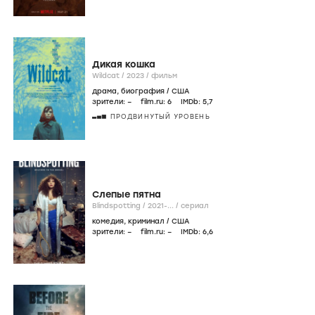
Дикая кошка
Wildcat /
2023
/
фильм
драма
,
биография
/
США
зрители:
–
film.ru:
6
IMDb:
5
,7
ПРОДВИНУТЫЙ УРОВЕНЬ
Слепые пятна
Blindspotting /
2021-...
/
сериал
комедия
,
криминал
/
США
зрители:
–
film.ru:
–
IMDb:
6
,6