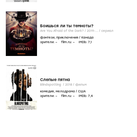
Боишься ли ты темноты?
Are You Afraid of the Dark? /
2019-...
/
сериал
фэнтези
,
приключения
/
Канада
зрители:
–
film.ru:
–
IMDb:
7
,1
Слепые пятна
Blindspotting /
2018
/
фильм
комедия
,
мелодрама
/
США
зрители:
–
film.ru:
–
IMDb:
7
,4