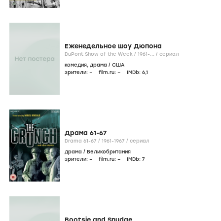
Еженедельное шоу Дюпона
DuPont Show of the Week /
1961-...
/
сериал
комедия
,
драма
/
США
зрители:
–
film.ru:
–
IMDb:
6
,1
Драма 61-67
Drama 61-67 /
1961-1967
/
сериал
драма
/
Великобритания
зрители:
–
film.ru:
–
IMDb:
7
Bootsie and Snudge