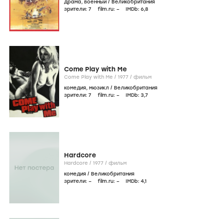
драма
,
военный
/
Великобритания
зрители:
7
film.ru:
–
IMDb:
6
,8
Come Play with Me
Come Play with Me /
1977
/
фильм
комедия
,
мюзикл
/
Великобритания
зрители:
7
film.ru:
–
IMDb:
3
,7
Hardcore
Hardcore /
1977
/
фильм
комедия
/
Великобритания
зрители:
–
film.ru:
–
IMDb:
4
,1