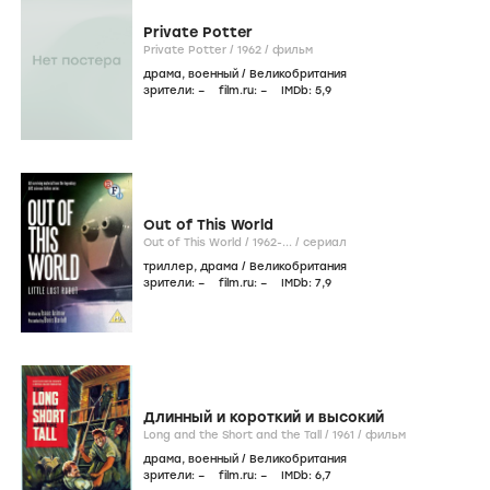
Private Potter
Private Potter /
1962
/
фильм
драма
,
военный
/
Великобритания
зрители:
–
film.ru:
–
IMDb:
5
,9
Out of This World
Out of This World /
1962-...
/
сериал
триллер
,
драма
/
Великобритания
зрители:
–
film.ru:
–
IMDb:
7
,9
Длинный и короткий и высокий
Long and the Short and the Tall /
1961
/
фильм
драма
,
военный
/
Великобритания
зрители:
–
film.ru:
–
IMDb:
6
,7