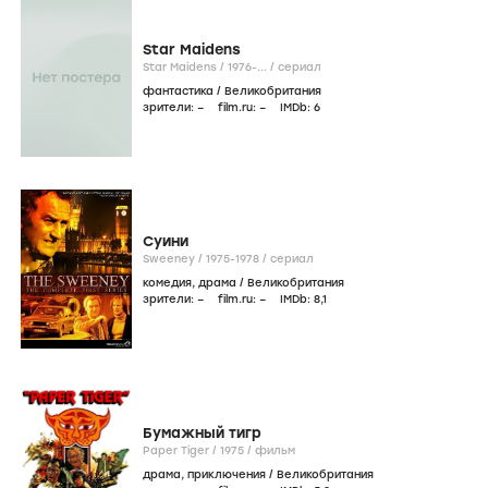
Star Maidens
Star Maidens /
1976-...
/
сериал
фантастика
/
Великобритания
зрители:
–
film.ru:
–
IMDb:
6
Суини
Sweeney /
1975-1978
/
сериал
комедия
,
драма
/
Великобритания
зрители:
–
film.ru:
–
IMDb:
8
,1
Бумажный тигр
Paper Tiger /
1975
/
фильм
драма
,
приключения
/
Великобритания