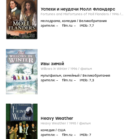
Успехи и неудачи Молл Фландерс
Fortunes and Misfortunes of Moll Flanders /
1996
/
фильм
мелодрама
,
комедия
/
Великобритания
зрители:
–
film.ru:
–
IMDb:
7
,7
Ивы зимой
Willows in Winter /
1996
/
фильм
мультфильм
,
семейный
/
Великобритания
зрители:
–
film.ru:
–
IMDb:
7
,3
Heavy Weather
Heavy Weather /
1995
/
фильм
комедия
/
США
зрители:
–
film.ru:
–
IMDb:
7