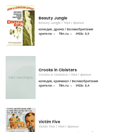
Beauty Jungle
Beauty Jungle /
1964
/
фильм
комедия
,
драма
/
Великобритания
зрители:
–
film.ru:
–
IMDb:
5
,9
Crooks in Cloisters
Crooks in Cloisters /
1964
/
фильм
комедия
,
криминал
/
Великобритания
зрители:
–
film.ru:
–
IMDb:
5
,4
Victim Five
Victim Five /
1964
/
фильм