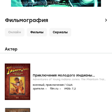
Фильмография
icon
Онлайн
Фильмы
Сериалы
Актер
Приключения молодого Индианы
Джонса: Поезд - призрак
Adventures of Young Indiana Jones: The Phantom Train
of Doom /
1999
/
фильм
военный
,
приключения
/
США
зрители:
–
film.ru:
–
IMDb:
7
,2