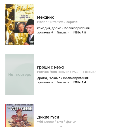
Механик
Minder /
1979-1994
/
сериал
комедия
,
драма
/
Великобритания
зрители:
9
film.ru:
–
IMDb:
7
,8
Гроши с неба
Pennies from Heaven /
1978-...
/
сериал
драма
,
мюзикл
/
Великобритания
зрители:
–
film.ru:
–
IMDb:
8
,4
Дикие гуси
Wild Geese /
1978
/
фильм