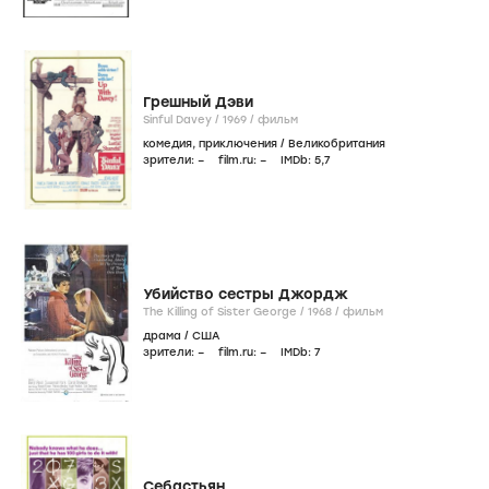
Грешный Дэви
Sinful Davey /
1969
/
фильм
комедия
,
приключения
/
Великобритания
зрители:
–
film.ru:
–
IMDb:
5
,7
Убийство сестры Джордж
The Killing of Sister George /
1968
/
фильм
драма
/
США
зрители:
–
film.ru:
–
IMDb:
7
Себастьян