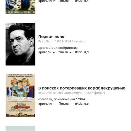
зрители:
9
film.ru:
–
IMDb:
8
,4
Первая ночь
First Night /
1963-1964
/
сериал
драма
/
Великобритания
зрители:
–
film.ru:
–
IMDb:
8
,3
В поисках потерпевших кораблекрушение
In Search of the Castaways /
1962
/
фильм
фэнтези
,
приключения
/
США
зрители:
–
film.ru:
–
IMDb:
6
,5