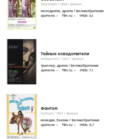
Sebastian /
1968
/
фильм
мелодрама
,
драма
/
Великобритания
зрители:
–
film.ru:
–
IMDb:
6
,1
Тайные осведомители
Whisperers /
1967
/
фильм
триллер
,
драма
/
Великобритания
зрители:
–
film.ru:
–
IMDb:
7
,1
Фантом
Fathom /
1967
/
фильм
комедия
,
боевик
/
Великобритания
зрители:
–
film.ru:
–
IMDb:
5
,7