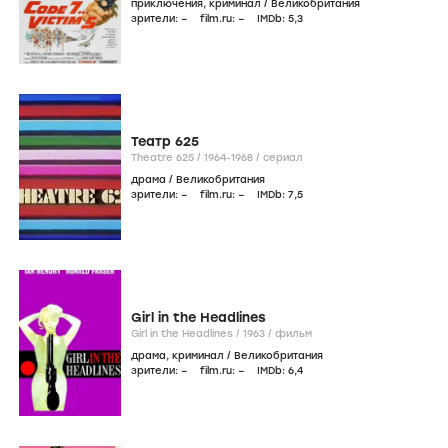
приключения
,
криминал
/
Великобритания
зрители:
–
film.ru:
–
IMDb:
5
,3
Театр 625
Theatre 625 /
1964-1968
/
сериал
драма
/
Великобритания
зрители:
–
film.ru:
–
IMDb:
7
,5
Girl in the Headlines
Girl in the Headlines /
1963
/
фильм
драма
,
криминал
/
Великобритания
зрители:
–
film.ru:
–
IMDb:
6
,4