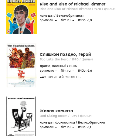
Rise and Rise of Michael Rimmer
Rise and Rise of Michael Rimmer /
1970
/
фильм
комедия
/
Великобритания
зрители:
–
film.ru:
–
IMDb:
6
,9
Слишком поздно, герой
Too Late the Hero /
1970
/
фильм
драма
,
военный
/
США
зрители:
–
film.ru:
–
IMDb:
6
,6
СРЕДНИЙ УРОВЕНЬ
Жилая комната
Bed Sitting Room /
1969
/
фильм
комедия
,
фантастика
/
Великобритания
зрители:
–
film.ru:
–
IMDb:
6
,1