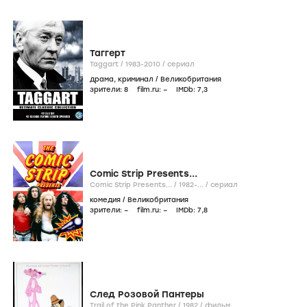
Таггерт
Taggart /
1983-2010
/
сериал
драма
,
криминал
/
Великобритания
зрители:
8
film.ru:
–
IMDb:
7
,3
Comic Strip Presents...
Comic Strip Presents... /
1982-...
/
сериал
комедия
/
Великобритания
зрители:
–
film.ru:
–
IMDb:
7
,8
След Розовой Пантеры
Trail of the Pink Panther /
1982
/
фильм