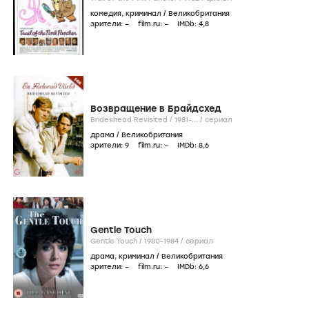
комедия
,
криминал
/
Великобритания
зрители:
–
film.ru:
–
IMDb:
4
,8
Возвращение в Брайдсхед
Brideshead Revisited /
1981-...
/
сериал
драма
/
Великобритания
зрители:
9
film.ru:
–
IMDb:
8
,6
Gentle Touch
Gentle Touch /
1980-1984
/
сериал
драма
,
криминал
/
Великобритания
зрители:
–
film.ru:
–
IMDb:
6
,6