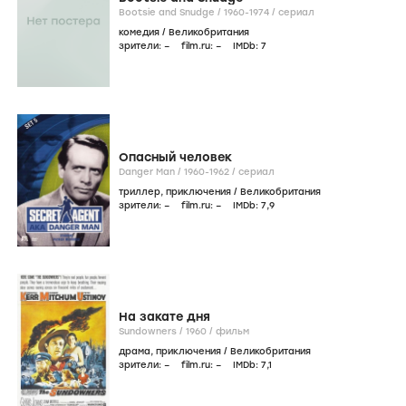
Bootsie and Snudge /
1960-1974
/
сериал
комедия
/
Великобритания
зрители:
–
film.ru:
–
IMDb:
7
Опасный человек
Danger Man /
1960-1962
/
сериал
триллер
,
приключения
/
Великобритания
зрители:
–
film.ru:
–
IMDb:
7
,9
На закате дня
Sundowners /
1960
/
фильм
драма
,
приключения
/
Великобритания
зрители:
–
film.ru:
–
IMDb:
7
,1