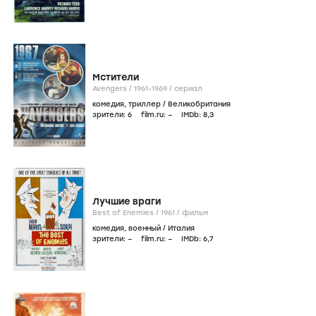
Мстители
Avengers /
1961-1969
/
сериал
комедия
,
триллер
/
Великобритания
зрители:
6
film.ru:
–
IMDb:
8
,3
Лучшие враги
Best of Enemies /
1961
/
фильм
комедия
,
военный
/
Италия
зрители:
–
film.ru:
–
IMDb:
6
,7