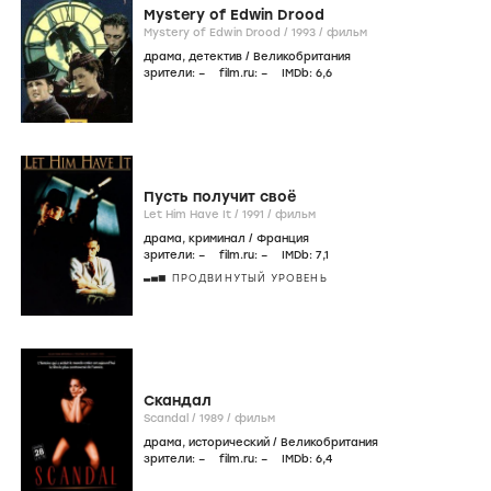
Mystery of Edwin Drood
Mystery of Edwin Drood /
1993
/
фильм
драма
,
детектив
/
Великобритания
зрители:
–
film.ru:
–
IMDb:
6
,6
Пусть получит своё
Let Him Have It /
1991
/
фильм
драма
,
криминал
/
Франция
зрители:
–
film.ru:
–
IMDb:
7
,1
ПРОДВИНУТЫЙ УРОВЕНЬ
Скандал
Scandal /
1989
/
фильм
драма
,
исторический
/
Великобритания
зрители:
–
film.ru:
–
IMDb:
6
,4