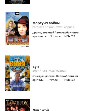
Фортуна войны
Fortunes of War /
1987
/
сериал
драма
,
военный
/
Великобритания
зрители:
–
film.ru:
–
IMDb:
7
,7
Бун
Boon /
1986-1992
/
сериал
комедия
,
драма
/
Великобритания
зрители:
–
film.ru:
–
IMDb:
6
,4
Лавджой