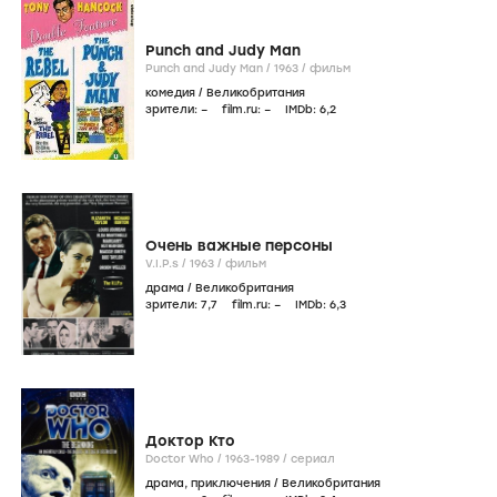
Punch and Judy Man
Punch and Judy Man /
1963
/
фильм
комедия
/
Великобритания
зрители:
–
film.ru:
–
IMDb:
6
,2
Очень важные персоны
V.I.P.s /
1963
/
фильм
драма
/
Великобритания
зрители:
7
,7
film.ru:
–
IMDb:
6
,3
Доктор Кто
Doctor Who /
1963-1989
/
сериал
драма
,
приключения
/
Великобритания