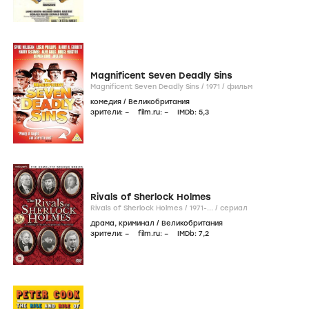
Magnificent Seven Deadly Sins
Magnificent Seven Deadly Sins /
1971
/
фильм
комедия
/
Великобритания
зрители:
–
film.ru:
–
IMDb:
5
,3
Rivals of Sherlock Holmes
Rivals of Sherlock Holmes /
1971-...
/
сериал
драма
,
криминал
/
Великобритания
зрители:
–
film.ru:
–
IMDb:
7
,2