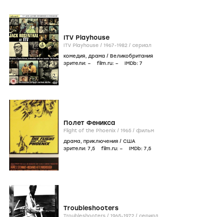
ITV Playhouse
ITV Playhouse /
1967-1982
/
сериал
комедия
,
драма
/
Великобритания
зрители:
–
film.ru:
–
IMDb:
7
Полет Феникса
Flight of the Phoenix /
1965
/
фильм
драма
,
приключения
/
США
зрители:
7
,5
film.ru:
–
IMDb:
7
,5
Troubleshooters
Troubleshooters /
1965-1972
/
сериал