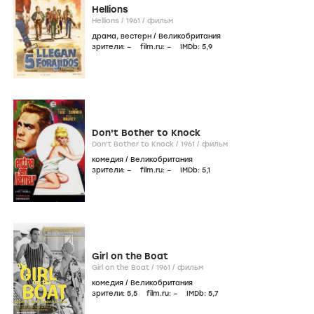
Hellions
Hellions /
1961
/
фильм
драма
,
вестерн
/
Великобритания
зрители:
–
film.ru:
–
IMDb:
5
,9
Don't Bother to Knock
Don't Bother to Knock /
1961
/
фильм
комедия
/
Великобритания
зрители:
–
film.ru:
–
IMDb:
5
,1
Girl on the Boat
Girl on the Boat /
1961
/
фильм
комедия
/
Великобритания
зрители:
5
,5
film.ru:
–
IMDb:
5
,7