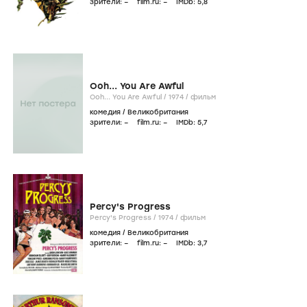
зрители:
–
film.ru:
–
IMDb:
5
,8
Ooh... You Are Awful
Ooh... You Are Awful /
1974
/
фильм
комедия
/
Великобритания
зрители:
–
film.ru:
–
IMDb:
5
,7
Percy's Progress
Percy's Progress /
1974
/
фильм
комедия
/
Великобритания
зрители:
–
film.ru:
–
IMDb:
3
,7