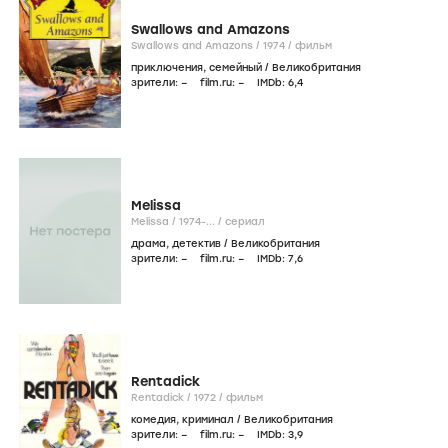
Swallows and Amazons
Swallows and Amazons /
1974
/
фильм
приключения
,
семейный
/
Великобритания
зрители:
–
film.ru:
–
IMDb:
6
,4
Melissa
Melissa /
1974-...
/
сериал
драма
,
детектив
/
Великобритания
зрители:
–
film.ru:
–
IMDb:
7
,6
Rentadick
Rentadick /
1972
/
фильм
комедия
,
криминал
/
Великобритания
зрители:
–
film.ru:
–
IMDb:
3
,9