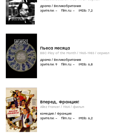
драма
/
Великобритания
зрители:
–
film.ru:
–
IMDb:
7
,2
Пьеса месяца
BBC Play of the Month /
1965-1983
/
сериал
драма
/
Великобритания
зрители:
9
film.ru:
–
IMDb:
6
,8
Вперед, Франция!
Allez France! /
1964
/
фильм
комедия
/
Франция
зрители:
–
film.ru:
–
IMDb:
6
,2