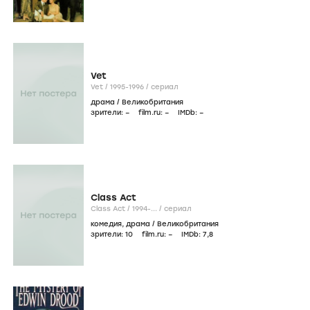
Vet
Vet /
1995-1996
/
сериал
драма
/
Великобритания
зрители:
–
film.ru:
–
IMDb:
–
Class Act
Class Act /
1994-...
/
сериал
комедия
,
драма
/
Великобритания
зрители:
10
film.ru:
–
IMDb:
7
,8