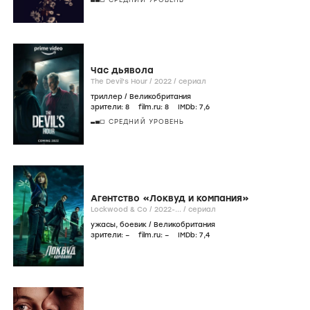
Час дьявола
The Devil's Hour /
2022
/
сериал
триллер
/
Великобритания
зрители:
8
film.ru:
8
IMDb:
7
,6
СРЕДНИЙ УРОВЕНЬ
Агентство «Локвуд и компания»
Lockwood & Co /
2022-...
/
сериал
ужасы
,
боевик
/
Великобритания
зрители:
–
film.ru:
–
IMDb:
7
,4