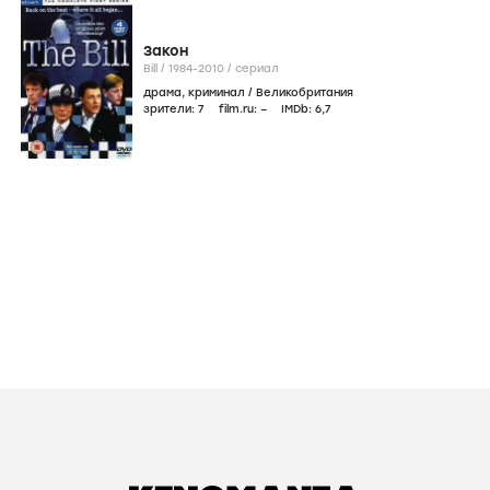
Закон
Bill /
1984-2010
/
сериал
драма
,
криминал
/
Великобритания
зрители:
7
film.ru:
–
IMDb:
6
,7