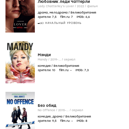
Любовник леди Чаттерли
Lady Chatterley’s Lover /
2022
/
фильм
драма
,
мелодрама
/
Великобритания
зрители:
7
,5
film.ru:
7
IMDb:
6
,6
НАЧАЛЬНЫЙ УРОВЕНЬ
Мэнди
Mandy /
2019-...
/
сериал
комедия
/
Великобритания
зрители:
10
film.ru:
–
IMDb:
7
,3
Без обид
No Offence /
2015-...
/
сериал
комедия
,
драма
/
Великобритания
зрители:
9
,5
film.ru:
–
IMDb:
8