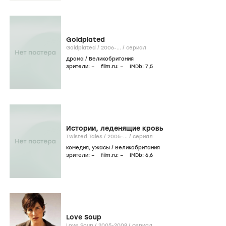
Goldplated
Goldplated /
2006-...
/
сериал
драма
/
Великобритания
зрители:
–
film.ru:
–
IMDb:
7
,5
Истории, леденящие кровь
Twisted Tales /
2005-...
/
сериал
комедия
,
ужасы
/
Великобритания
зрители:
–
film.ru:
–
IMDb:
6
,6
Love Soup
Love Soup /
2005-2008
/
сериал