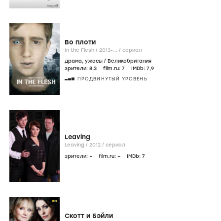
Во плоти
In the Flesh /
2013-...
/
сериал
драма
,
ужасы
/
Великобритания
зрители:
8
,3
film.ru:
7
IMDb:
7
,9
ПРОДВИНУТЫЙ УРОВЕНЬ
Leaving
Leaving /
2012
/
сериал
зрители:
–
film.ru:
–
IMDb:
7
Скотт и Бэйли