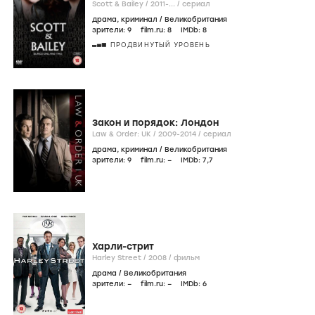
Scott & Bailey /
2011-...
/
сериал
драма
,
криминал
/
Великобритания
зрители:
9
film.ru:
8
IMDb:
8
ПРОДВИНУТЫЙ УРОВЕНЬ
Закон и порядок: Лондон
Law & Order: UK /
2009-2014
/
сериал
драма
,
криминал
/
Великобритания
зрители:
9
film.ru:
–
IMDb:
7
,7
Харли-стрит
Harley Street /
2008
/
фильм
драма
/
Великобритания
зрители:
–
film.ru:
–
IMDb:
6