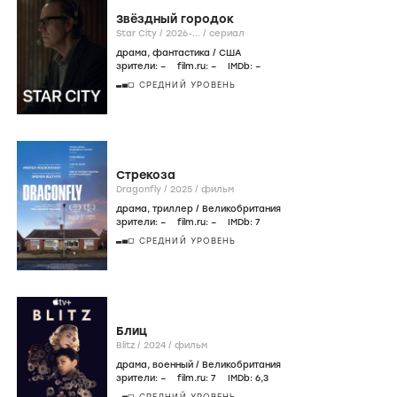
Звёздный городок
Star City /
2026-...
/
сериал
драма
,
фантастика
/
США
зрители:
–
film.ru:
–
IMDb:
–
СРЕДНИЙ УРОВЕНЬ
Стрекоза
Dragonfly /
2025
/
фильм
драма
,
триллер
/
Великобритания
зрители:
–
film.ru:
–
IMDb:
7
СРЕДНИЙ УРОВЕНЬ
Блиц
Blitz /
2024
/
фильм
драма
,
военный
/
Великобритания
зрители:
–
film.ru:
7
IMDb:
6
,3
СРЕДНИЙ УРОВЕНЬ