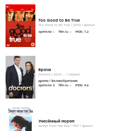
Too Good to Be True
Too Good to Be True /
2003
/
фильм
зрители:
–
film.ru:
–
IMDb:
7
,2
Врачи
Doctors /
2000-...
/
сериал
драма
/
Великобритания
зрители:
2
film.ru:
–
IMDb:
4
,6
Унесённый морем
Swept from the Sea /
1997
/
фильм