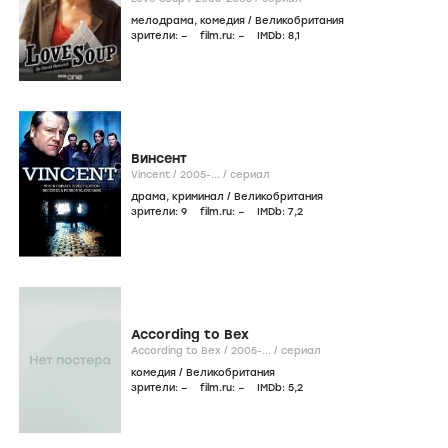
мелодрама
,
комедия
/
Великобритания
зрители:
–
film.ru:
–
IMDb:
8
,1
Винсент
Vincent /
2005-...
/
сериал
драма
,
криминал
/
Великобритания
зрители:
9
film.ru:
–
IMDb:
7
,2
According to Bex
According to Bex /
2005-...
/
сериал
комедия
/
Великобритания
зрители:
–
film.ru:
–
IMDb:
5
,2