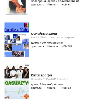
мелодрама
,
драма
/
Великобритания
зрители:
9
film.ru:
–
IMDb:
6
,7
Семейные дела
Family Affairs /
1997-2005
/
сериал
драма
/
Великобритания
зрители:
–
film.ru:
–
IMDb:
5
,5
Катастрофа
Casualty /
1986-2018
/
сериал
драма
/
Великобритания
зрители:
–
film.ru:
–
IMDb:
6
,1