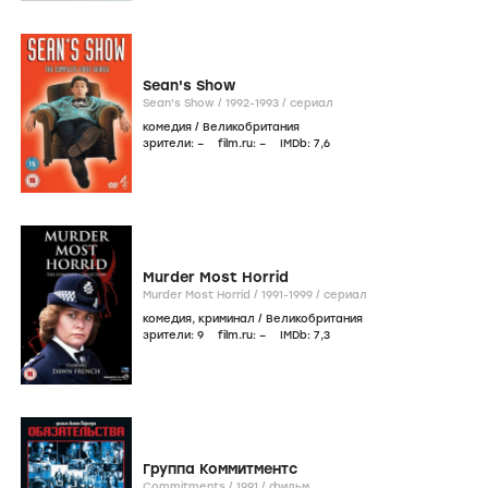
Sean's Show
Sean's Show /
1992-1993
/
сериал
комедия
/
Великобритания
зрители:
–
film.ru:
–
IMDb:
7
,6
Murder Most Horrid
Murder Most Horrid /
1991-1999
/
сериал
комедия
,
криминал
/
Великобритания
зрители:
9
film.ru:
–
IMDb:
7
,3
Группа Коммитментс
Commitments /
1991
/
фильм