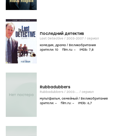
Последний детектив
Last Detective /
2003-2007
/
сериал
комедия
,
драма
/
Великобритания
зрители:
10
film.ru:
–
IMDb:
7
,8
Rubbadubbers
Rubbadubbers /
2003-...
/
сериал
мультфильм
,
семейный
/
Великобритания
зрители:
–
film.ru:
–
IMDb:
6
,7