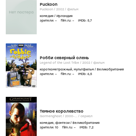
Puckoon
Puckoon /
2002
/
фильм
комедия
/
Ирландия
зрители:
–
film.ru:
–
IMDb:
5
,7
Робби северный олень
Legend of the Lost Tribe /
2002
/
фильм
короткометражный
,
мультфильм
/
Великобритания
зрители:
–
film.ru:
–
IMDb:
6
,5
Темное королевство
Gormenghast /
2000-...
/
сериал
комедия
,
фэнтези
/
Великобритания
зрители:
10
film.ru:
–
IMDb:
7
,2