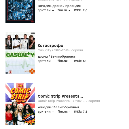
комедия
,
драма
/
Ирландия
зрители:
–
film.ru:
–
IMDb:
7
,6
Катастрофа
Casualty /
1986-2018
/
сериал
драма
/
Великобритания
зрители:
–
film.ru:
–
IMDb:
6
,1
Comic Strip Presents...
Comic Strip Presents... /
1982-...
/
сериал
комедия
/
Великобритания
зрители:
–
film.ru:
–
IMDb:
7
,8