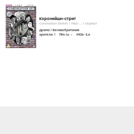
Коронейшн-стрит
Coronation Street /
1960-...
/
сериал
драма
/
Великобритания
зрители:
1
film.ru:
–
IMDb:
5
,6