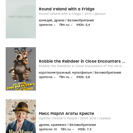
Round Ireland with a Fridge
Round Ireland with a Fridge /
2010
/
фильм
комедия
,
драма
/
Великобритания
зрители:
–
film.ru:
–
IMDb:
5
,4
Robbie the Reindeer in Close Encounters of
the Herd Kind
Robbie the Reindeer in Close Encounters of the Herd
Kind /
2007
/
фильм
короткометражный
,
мультфильм
/
Великобритания
зрители:
–
film.ru:
–
IMDb:
5
,8
Мисс Марпл Агаты Кристи
Agatha Christie's Marple /
2004-2013
/
сериал
драма
,
криминал
/
Великобритания
зрители:
10
film.ru:
–
IMDb:
7
,9