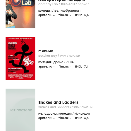
Comedy Lab /
1998-2011
/
сериал
комедия
/
Великобритания
зрители:
–
film.ru:
–
IMDb:
5
,4
Мясник
Butcher Boy /
1997
/
фильм
комедия
,
драма
/
США
зрители:
–
film.ru:
–
IMDb:
7
,1
Snakes and Ladders
Snakes and Ladders /
1996
/
фильм
мелодрама
,
комедия
/
Ирландия
зрители:
–
film.ru:
–
IMDb:
6
,4