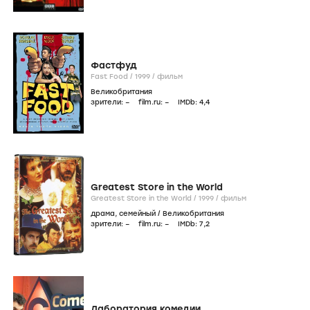
Фастфуд
Fast Food /
1999
/
фильм
Великобритания
зрители:
–
film.ru:
–
IMDb:
4
,4
Greatest Store in the World
Greatest Store in the World /
1999
/
фильм
драма
,
семейный
/
Великобритания
зрители:
–
film.ru:
–
IMDb:
7
,2
Лаборатория комедии