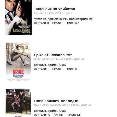
Лицензия на убийство
Licence to Kill /
1989
/
фильм
триллер
,
приключения
/
Великобритания
зрители:
8
film.ru:
–
IMDb:
6
,7
Spike of Bensonhurst
Spike of Bensonhurst /
1988
/
фильм
комедия
,
драма
/
США
зрители:
–
film.ru:
–
IMDb:
6
Папа Гринвич-Виллидж
Pope of Greenwich Village /
1984
/
фильм
комедия
,
драма
/
США
зрители:
10
film.ru:
–
IMDb:
6
,6