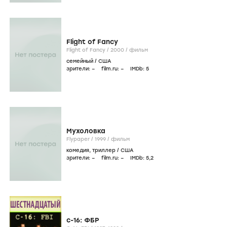
Flight of Fancy
Flight of Fancy /
2000
/
фильм
семейный
/
США
зрители:
–
film.ru:
–
IMDb:
5
Мухоловка
Flypaper /
1999
/
фильм
комедия
,
триллер
/
США
зрители:
–
film.ru:
–
IMDb:
5
,2
с-16: ФБР