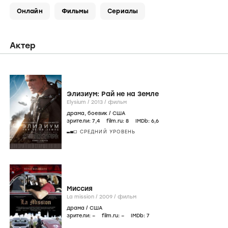
Онлайн
Фильмы
Сериалы
Актер
Элизиум: Рай не на Земле
Elysium /
2013
/
фильм
драма
,
боевик
/
США
зрители:
7
,4
film.ru:
8
IMDb:
6
,6
СРЕДНИЙ УРОВЕНЬ
Миссия
La mission /
2009
/
фильм
драма
/
США
зрители:
–
film.ru:
–
IMDb:
7