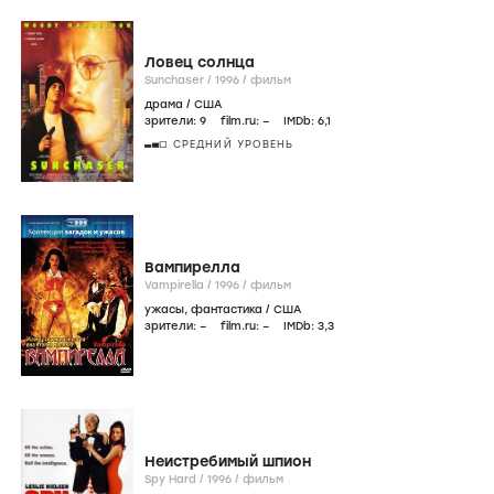
Ловец солнца
Sunchaser /
1996
/
фильм
драма
/
США
зрители:
9
film.ru:
–
IMDb:
6
,1
СРЕДНИЙ УРОВЕНЬ
Вампирелла
Vampirella /
1996
/
фильм
ужасы
,
фантастика
/
США
зрители:
–
film.ru:
–
IMDb:
3
,3
Неистребимый шпион
Spy Hard /
1996
/
фильм