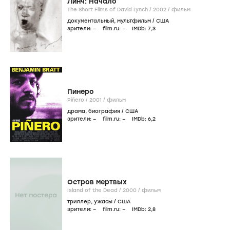
Линч: Начало
The Short Films of David Lynch /
2002
/
фильм
документальный
,
мультфильм
/
США
зрители:
–
film.ru:
–
IMDb:
7
,3
Пинеро
Piñero /
2001
/
фильм
драма
,
биография
/
США
зрители:
–
film.ru:
–
IMDb:
6
,2
Остров мертвых
Island of the Dead /
2000
/
фильм
триллер
,
ужасы
/
США
зрители:
–
film.ru:
–
IMDb:
2
,8