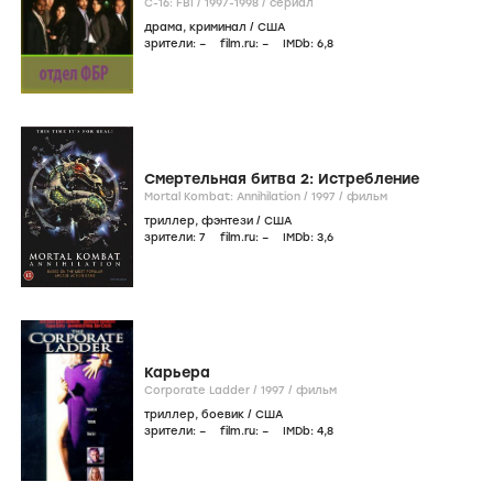
C-16: FBI /
1997-1998
/
сериал
драма
,
криминал
/
США
зрители:
–
film.ru:
–
IMDb:
6
,8
Смертельная битва 2: Истребление
Mortal Kombat: Annihilation /
1997
/
фильм
триллер
,
фэнтези
/
США
зрители:
7
film.ru:
–
IMDb:
3
,6
Карьера
Corporate Ladder /
1997
/
фильм
триллер
,
боевик
/
США
зрители:
–
film.ru:
–
IMDb:
4
,8