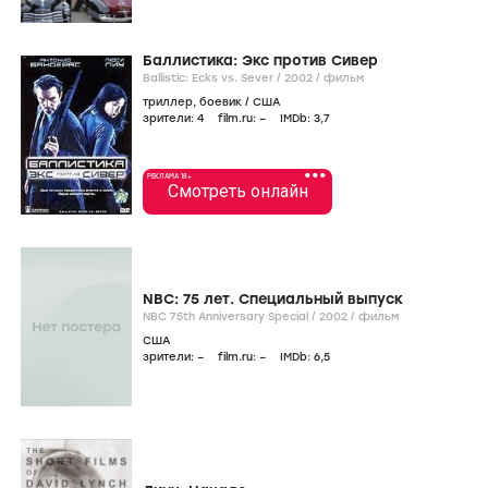
Баллистика: Экс против Сивер
Ballistic: Ecks vs. Sever /
2002
/
фильм
триллер
,
боевик
/
США
зрители:
4
film.ru:
–
IMDb:
3
,7
•••
РЕКЛАМА 18+
Смотреть онлайн
NBC: 75 лет. Специальный выпуск
NBC 75th Anniversary Special /
2002
/
фильм
США
зрители:
–
film.ru:
–
IMDb:
6
,5