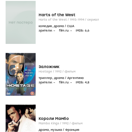
Harts of the West
Harts of the West /
1993-1994
/
сериал
комедия
,
драма
/
США
зрители:
–
film.ru:
–
IMDb:
6
,6
Заложник
Hostage /
1992
/
фильм
триллер
,
драма
/
Аргентина
зрители:
–
film.ru:
–
IMDb:
4
,8
Короли Мамбо
Mambo Kings /
1992
/
фильм
драма
,
музыка
/
Франция