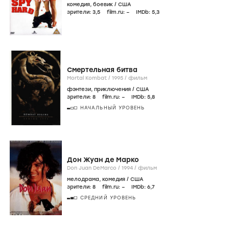
комедия
,
боевик
/
США
зрители:
3
,5
film.ru:
–
IMDb:
5
,3
Смертельная битва
Mortal Kombat /
1995
/
фильм
фэнтези
,
приключения
/
США
зрители:
8
film.ru:
–
IMDb:
5
,8
НАЧАЛЬНЫЙ УРОВЕНЬ
Дон Жуан де Марко
Don Juan DeMarco /
1994
/
фильм
мелодрама
,
комедия
/
США
зрители:
8
film.ru:
–
IMDb:
6
,7
СРЕДНИЙ УРОВЕНЬ