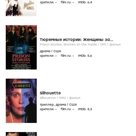
зрители:
–
film.ru:
–
IMDb:
6
,4
Тюремные истории: Женщины за
решеткой
Prison Stories: Women on the Inside /
1991
/
фильм
драма
/
США
зрители:
–
film.ru:
–
IMDb:
5
,6
Silhouette
Silhouette /
1990
/
фильм
триллер
,
драма
/
США
зрители:
–
film.ru:
–
IMDb:
5
,3