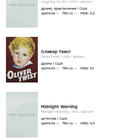
Laughing at Life /
1933
/
фильм
драма
,
приключения
/
США
зрители:
–
film.ru:
–
IMDb:
5
,2
Оливер Твист
Oliver Twist /
1933
/
фильм
драма
/
США
зрители:
–
film.ru:
–
IMDb:
5
,1
Midnight Warning
Midnight Warning /
1932
/
фильм
детектив
/
США
зрители:
–
film.ru:
–
IMDb:
4
,9