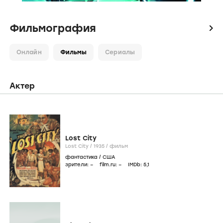
Фильмография
icon
Онлайн
Фильмы
Сериалы
Актер
Lost City
Lost City /
1935
/
фильм
фантастика
/
США
зрители:
–
film.ru:
–
IMDb:
5
,1