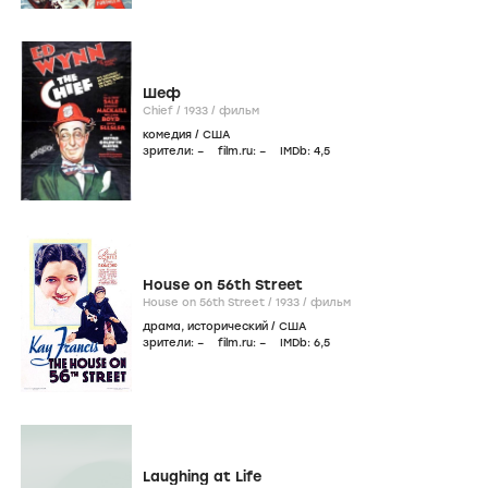
Шеф
Chief /
1933
/
фильм
комедия
/
США
зрители:
–
film.ru:
–
IMDb:
4
,5
House on 56th Street
House on 56th Street /
1933
/
фильм
драма
,
исторический
/
США
зрители:
–
film.ru:
–
IMDb:
6
,5
Laughing at Life