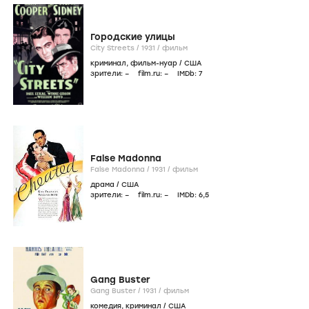
Городские улицы
City Streets /
1931
/
фильм
криминал
,
фильм-нуар
/
США
зрители:
–
film.ru:
–
IMDb:
7
False Madonna
False Madonna /
1931
/
фильм
драма
/
США
зрители:
–
film.ru:
–
IMDb:
6
,5
Gang Buster
Gang Buster /
1931
/
фильм
комедия
,
криминал
/
США