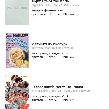
Night Life of the Gods
Night Life of the Gods /
1935
/
фильм
комедия
,
фэнтези
/
США
зрители:
–
film.ru:
–
IMDb:
6
,4
Девушка из Миссури
Girl from Missouri /
1934
/
фильм
мелодрама
,
комедия
/
США
зрители:
–
film.ru:
–
IMDb:
6
,6
Transatlantic Merry-Go-Round
Transatlantic Merry-Go-Round /
1934
/
фильм
мелодрама
,
комедия
/
США
зрители:
–
film.ru:
–
IMDb:
6
,3