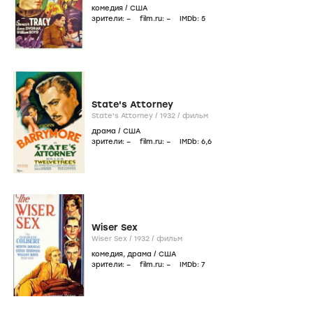
комедия
/
США
зрители:
–
film.ru:
–
IMDb:
5
State's Attorney
State's Attorney /
1932
/
фильм
драма
/
США
зрители:
–
film.ru:
–
IMDb:
6
,6
Wiser Sex
Wiser Sex /
1932
/
фильм
комедия
,
драма
/
США
зрители:
–
film.ru:
–
IMDb:
7