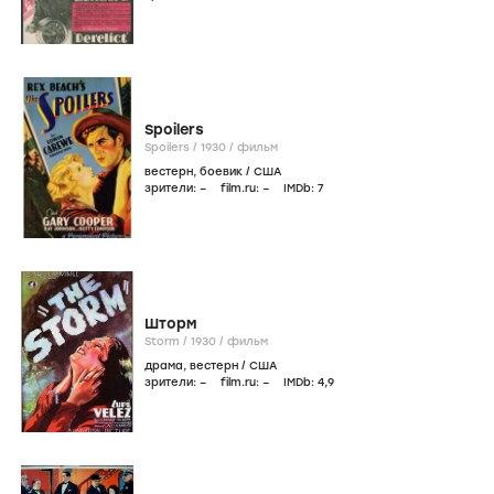
Spoilers
Spoilers /
1930
/
фильм
вестерн
,
боевик
/
США
зрители:
–
film.ru:
–
IMDb:
7
Шторм
Storm /
1930
/
фильм
драма
,
вестерн
/
США
зрители:
–
film.ru:
–
IMDb:
4
,9