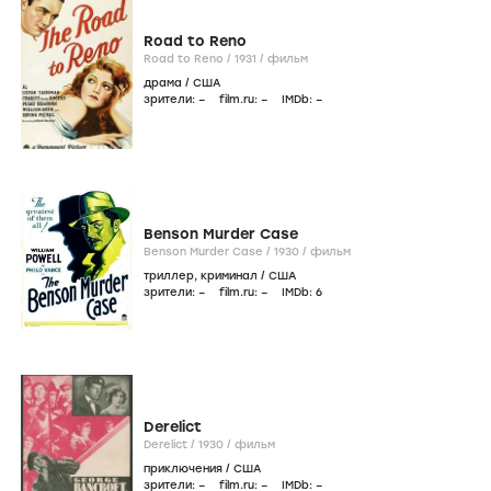
Road to Reno
Road to Reno /
1931
/
фильм
драма
/
США
зрители:
–
film.ru:
–
IMDb:
–
Benson Murder Case
Benson Murder Case /
1930
/
фильм
триллер
,
криминал
/
США
зрители:
–
film.ru:
–
IMDb:
6
Derelict
Derelict /
1930
/
фильм
приключения
/
США
зрители:
–
film.ru:
–
IMDb:
–