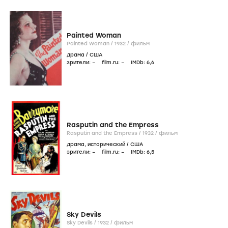
Painted Woman
Painted Woman /
1932
/
фильм
драма
/
США
зрители:
–
film.ru:
–
IMDb:
6
,6
Rasputin and the Empress
Rasputin and the Empress /
1932
/
фильм
драма
,
исторический
/
США
зрители:
–
film.ru:
–
IMDb:
6
,5
Sky Devils
Sky Devils /
1932
/
фильм