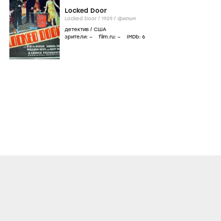
Locked Door
Locked Door /
1929
/
фильм
детектив
/
США
зрители:
–
film.ru:
–
IMDb:
6