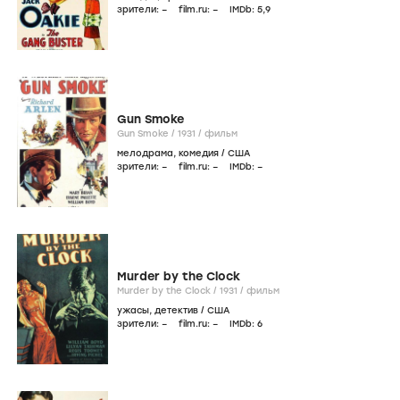
зрители:
–
film.ru:
–
IMDb:
5
,9
Gun Smoke
Gun Smoke /
1931
/
фильм
мелодрама
,
комедия
/
США
зрители:
–
film.ru:
–
IMDb:
–
Murder by the Clock
Murder by the Clock /
1931
/
фильм
ужасы
,
детектив
/
США
зрители:
–
film.ru:
–
IMDb:
6