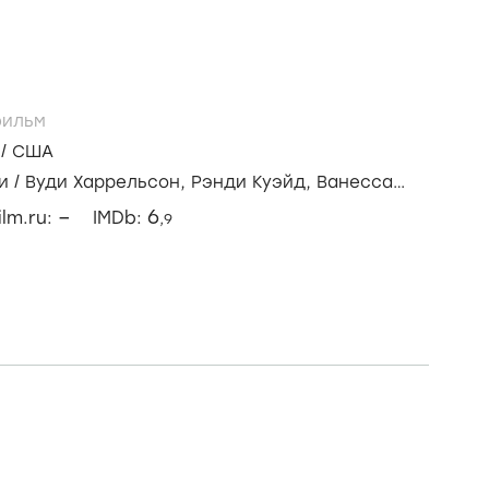
ильм
/
США
и
/
Вуди Харрельсон,
Рэнди Куэйд,
Ванесса
–
6
ilm.ru:
IMDb:
,9