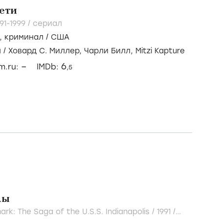
ети
991-1999
/
сериал
,
криминал
/
США
л
/
Ховард С. Миллер,
Чарли Билл,
Mitzi Kapture
–
6
lm.ru:
IMDb:
,5
лы
ark: The Saga of the U.S.S. Indianapolis /
1991
/