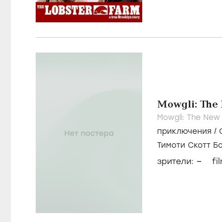
Mowgli: The 
Mowgli: The New
приключения
/
Тимоти Скотт Б
Браверман
–
зрители:
fi