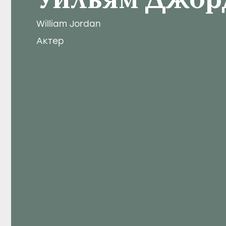
Уильям Джор
William Jordan
Актер