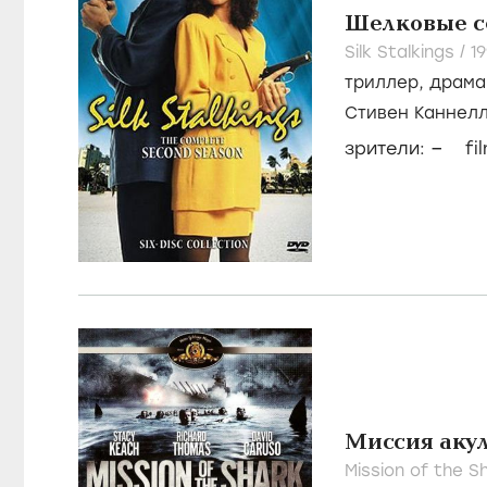
Шелковые с
Silk Stalkings /
1
триллер
,
драма
Стивен Каннел
–
зрители:
fi
Миссия аку
Mission of the Sh