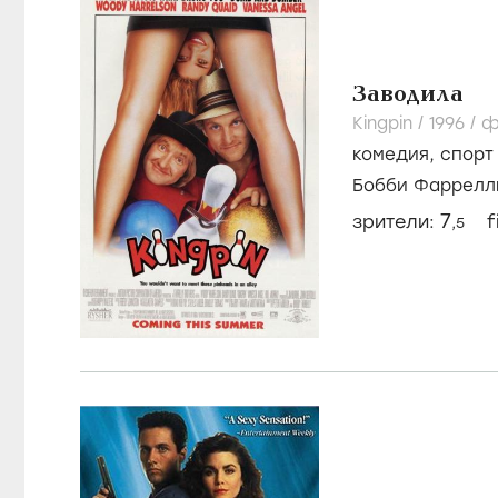
Заводила
Kingpin /
1996
/
ф
комедия
,
спорт
Бобби Фаррелл
Энджел
7
зрители:
f
,5