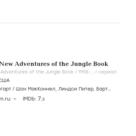
New Adventures of the Jungle Book
 Adventures of the Jungle Book /
1998-...
/
сериал
США
огарт
/
Шон МакКоннел,
Линдси Питер,
Барт
–
7
lm.ru:
IMDb:
,3