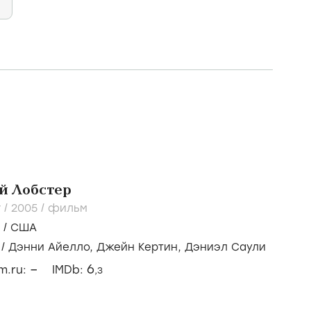
й Лобстер
 /
2005
/
фильм
/
США
/
Дэнни Айелло,
Джейн Кертин,
Дэниэл Саули
–
6
lm.ru:
IMDb:
,3