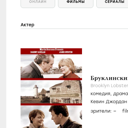
ОНЛАЙН
ФИЛЬМЫ
СЕРИАЛЫ
Актер
Бруклински
Brooklyn Lobster
комедия
,
драма
Кевин Джордан
–
зрители:
fi