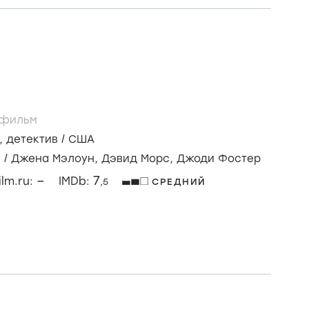
фильм
,
детектив
/
США
с
/
Джена Мэлоун,
Дэвид Морс,
Джоди Фостер
–
7
ilm.ru:
IMDb:
,5
СРЕДНИЙ