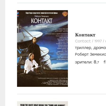
Контакт
Contact /
1997
/
триллер
,
драма
Роберт Земеки
8
зрители:
f
,7