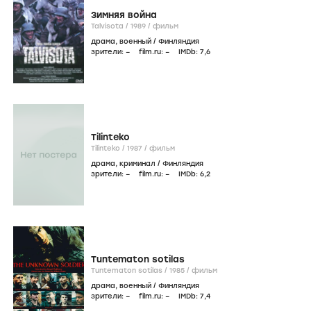
Зимняя война
Talvisota /
1989
/
фильм
драма
,
военный
/
Финляндия
зрители:
–
film.ru:
–
IMDb:
7
,6
Tilinteko
Tilinteko /
1987
/
фильм
драма
,
криминал
/
Финляндия
зрители:
–
film.ru:
–
IMDb:
6
,2
Tuntematon sotilas
Tuntematon sotilas /
1985
/
фильм
драма
,
военный
/
Финляндия
зрители:
–
film.ru:
–
IMDb:
7
,4