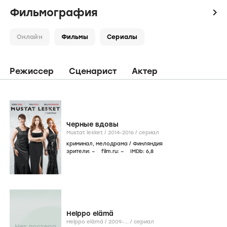
Фильмография
icon
Онлайн
Фильмы
Сериалы
Режиссер
Сценарист
Актер
Черные вдовы
Mustat lesket /
2014-2016
/
сериал
криминал
,
мелодрама
/
Финляндия
зрители:
–
film.ru:
–
IMDb:
6
,8
Helppo elämä
Helppo elämä /
2009-...
/
сериал