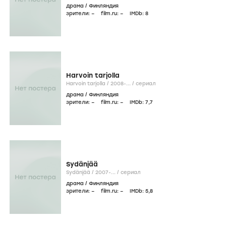
драма
/
Финляндия
зрители:
–
film.ru:
–
IMDb:
8
Harvoin tarjolla
Harvoin tarjolla /
2008-...
/
сериал
драма
/
Финляндия
зрители:
–
film.ru:
–
IMDb:
7
,7
Sydänjää
Sydänjää /
2007-...
/
сериал
драма
/
Финляндия
зрители:
–
film.ru:
–
IMDb:
5
,8