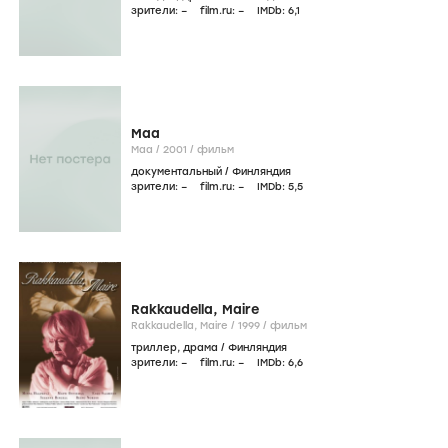
зрители:
–
film.ru:
–
IMDb:
6
,1
Maa
Maa /
2001
/
фильм
документальный
/
Финляндия
зрители:
–
film.ru:
–
IMDb:
5
,5
Rakkaudella, Maire
Rakkaudella, Maire /
1999
/
фильм
триллер
,
драма
/
Финляндия
зрители:
–
film.ru:
–
IMDb:
6
,6