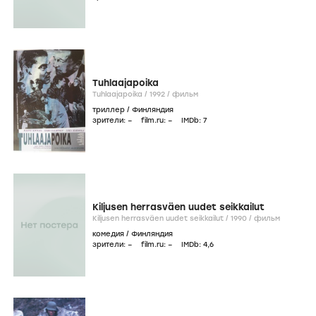
Tuhlaajapoika
Tuhlaajapoika /
1992
/
фильм
триллер
/
Финляндия
зрители:
–
film.ru:
–
IMDb:
7
Kiljusen herrasväen uudet seikkailut
Kiljusen herrasväen uudet seikkailut /
1990
/
фильм
комедия
/
Финляндия
зрители:
–
film.ru:
–
IMDb:
4
,6