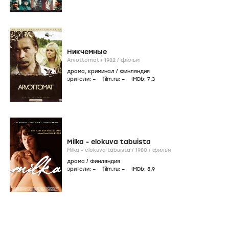
Никчемные
Arvottomat /
1982
/
фильм
драма
,
криминал
/
Финляндия
зрители:
–
film.ru:
–
IMDb:
7
,3
Milka - elokuva tabuista
Milka - elokuva tabuista /
1980
/
фильм
драма
/
Финляндия
зрители:
–
film.ru:
–
IMDb:
5
,9