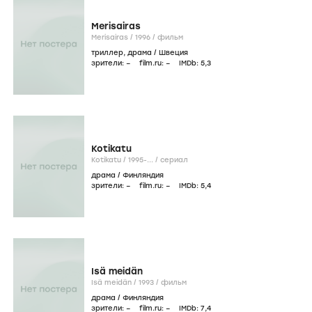
Merisairas
Merisairas /
1996
/
фильм
триллер
,
драма
/
Швеция
зрители:
–
film.ru:
–
IMDb:
5
,3
Kotikatu
Kotikatu /
1995-...
/
сериал
драма
/
Финляндия
зрители:
–
film.ru:
–
IMDb:
5
,4
Isä meidän
Isä meidän /
1993
/
фильм
драма
/
Финляндия
зрители:
–
film.ru:
–
IMDb:
7
,4