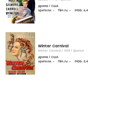
драма
/
США
зрители:
–
film.ru:
–
IMDb:
6
,4
Winter Carnival
Winter Carnival /
1939
/
фильм
драма
/
США
зрители:
–
film.ru:
–
IMDb:
5
,4