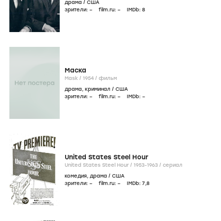
драма
/
США
зрители:
–
film.ru:
–
IMDb:
8
Маска
Mask /
1954
/
фильм
драма
,
криминал
/
США
зрители:
–
film.ru:
–
IMDb:
–
United States Steel Hour
United States Steel Hour /
1953-1963
/
сериал
комедия
,
драма
/
США
зрители:
–
film.ru:
–
IMDb:
7
,8