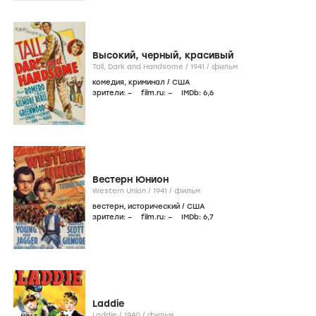
Высокий, черный, красивый
Tall, Dark and Handsome /
1941
/
фильм
комедия
,
криминал
/
США
зрители:
–
film.ru:
–
IMDb:
6
,6
Вестерн Юнион
Western Union /
1941
/
фильм
вестерн
,
исторический
/
США
зрители:
–
film.ru:
–
IMDb:
6
,7
Laddie
Laddie /
1940
/
фильм