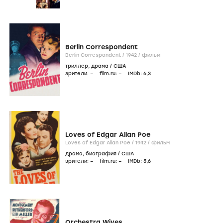
Berlin Correspondent
Berlin Correspondent /
1942
/
фильм
триллер
,
драма
/
США
зрители:
–
film.ru:
–
IMDb:
6
,3
Loves of Edgar Allan Poe
Loves of Edgar Allan Poe /
1942
/
фильм
драма
,
биография
/
США
зрители:
–
film.ru:
–
IMDb:
5
,6
Orchestra Wives