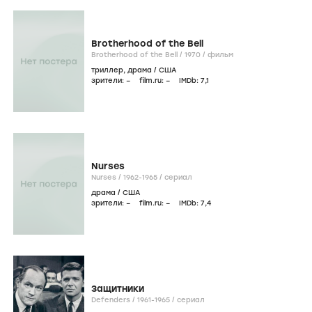
Brotherhood of the Bell
Brotherhood of the Bell /
1970
/
фильм
триллер
,
драма
/
США
зрители:
–
film.ru:
–
IMDb:
7
,1
Nurses
Nurses /
1962-1965
/
сериал
драма
/
США
зрители:
–
film.ru:
–
IMDb:
7
,4
Защитники
Defenders /
1961-1965
/
сериал