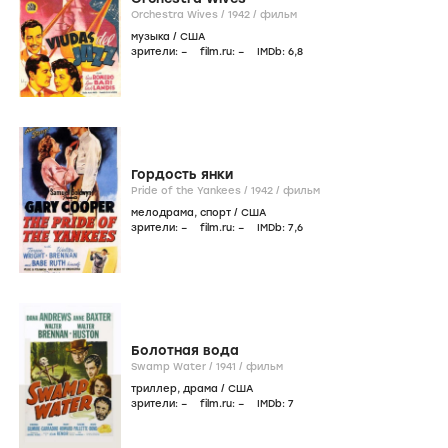
Orchestra Wives /
1942
/
фильм
музыка
/
США
зрители:
–
film.ru:
–
IMDb:
6
,8
Гордость янки
Pride of the Yankees /
1942
/
фильм
мелодрама
,
спорт
/
США
зрители:
–
film.ru:
–
IMDb:
7
,6
Болотная вода
Swamp Water /
1941
/
фильм
триллер
,
драма
/
США
зрители:
–
film.ru:
–
IMDb:
7