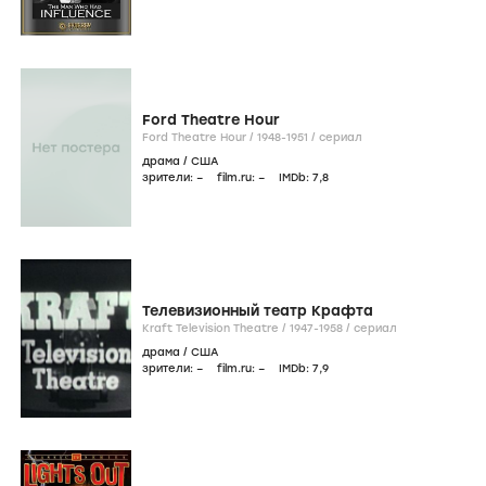
Ford Theatre Hour
Ford Theatre Hour /
1948-1951
/
сериал
драма
/
США
зрители:
–
film.ru:
–
IMDb:
7
,8
Телевизионный театр Крафта
Kraft Television Theatre /
1947-1958
/
сериал
драма
/
США
зрители:
–
film.ru:
–
IMDb:
7
,9