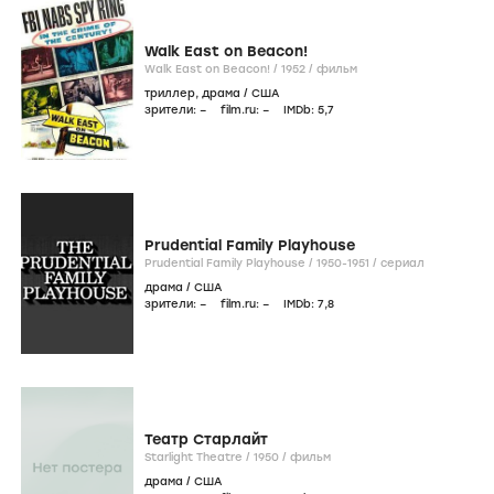
Walk East on Beacon!
Walk East on Beacon! /
1952
/
фильм
триллер
,
драма
/
США
зрители:
–
film.ru:
–
IMDb:
5
,7
Prudential Family Playhouse
Prudential Family Playhouse /
1950-1951
/
сериал
драма
/
США
зрители:
–
film.ru:
–
IMDb:
7
,8
Театр Старлайт
Starlight Theatre /
1950
/
фильм
драма
/
США