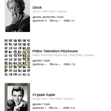
Clock
Clock /
1949-1952
/
сериал
драма
,
детектив
/
США
зрители:
4
film.ru:
–
IMDb:
7
,1
Philco Television Playhouse
Philco Television Playhouse /
1948-1955
/
сериал
драма
/
США
зрители:
–
film.ru:
–
IMDb:
7
,5
Студия Один
Studio One /
1948-1958
/
сериал
драма
/
США
зрители:
1
film.ru:
–
IMDb:
7
,5