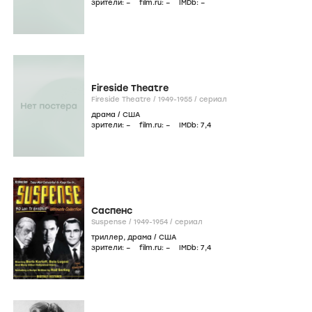
зрители:
–
film.ru:
–
IMDb:
–
Fireside Theatre
Fireside Theatre /
1949-1955
/
сериал
драма
/
США
зрители:
–
film.ru:
–
IMDb:
7
,4
Саспенс
Suspense /
1949-1954
/
сериал
триллер
,
драма
/
США
зрители:
–
film.ru:
–
IMDb:
7
,4