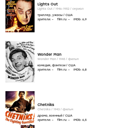
Lights Out
Lights Out /
1946-1952
/
сериал
триллер
,
ужасы
/
США
зрители:
–
film.ru:
–
IMDb:
6
,9
Wonder Man
Wonder Man /
1945
/
фильм
комедия
,
фэнтези
/
США
зрители:
–
film.ru:
–
IMDb:
6
,8
Chetniks
Chetniks /
1943
/
фильм
драма
,
военный
/
США
зрители:
–
film.ru:
–
IMDb:
6
,5