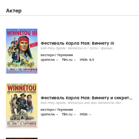
Актер
Фестиваль Карла Мая: Виннету III
Karl-May-Spiele: Winnetou III /
2006
/
фильм
вестерн
/
Германия
зрители:
–
film.ru:
–
IMDb:
8
,9
Фестиваль Карла Мая: Виннету и секрет
крепости
Karl-May-Spiele: Winnetou und das Geheimnis der
Felsenburg /
2005
/
фильм
вестерн
/
Германия
зрители:
–
film.ru:
–
IMDb:
–