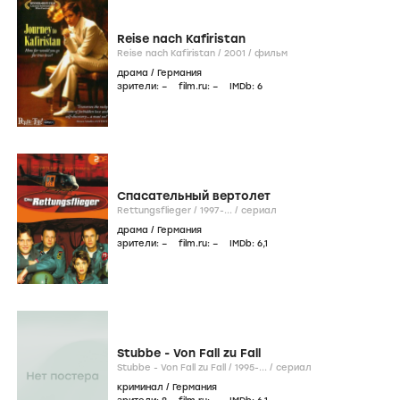
Reise nach Kafiristan
Reise nach Kafiristan /
2001
/
фильм
драма
/
Германия
зрители:
–
film.ru:
–
IMDb:
6
Спасательный вертолет
Rettungsflieger /
1997-...
/
сериал
драма
/
Германия
зрители:
–
film.ru:
–
IMDb:
6
,1
Stubbe - Von Fall zu Fall
Stubbe - Von Fall zu Fall /
1995-...
/
сериал
криминал
/
Германия