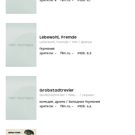
зрители:
8
film.ru:
–
IMDb:
6
,1
Lebewohl, Fremde
Lebewohl, Fremde /
1991
/
фильм
Германия
зрители:
–
film.ru:
–
IMDb:
8
,3
Grobstadtrevier
Großstadtrevier /
1986-...
/
сериал
комедия
,
драма
/
Западная Германия
зрители:
–
film.ru:
–
IMDb:
6
,6