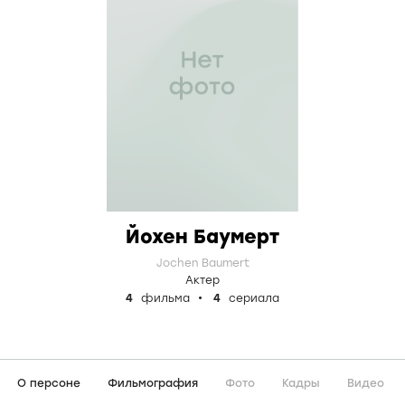
Йохен Баумерт
Jochen Baumert
Актер
4
фильма
4
сериала
О персоне
Фильмография
Фото
Кадры
Видео