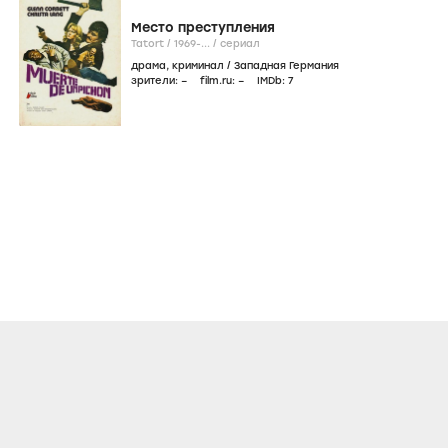
Место преступления
Tatort /
1969-...
/
сериал
драма
,
криминал
/
Западная Германия
зрители:
–
film.ru:
–
IMDb:
7