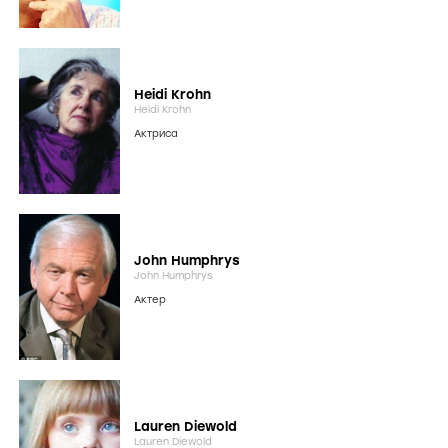
Heidi Krohn
Heidi Krohn
Актриса
John Humphrys
John Humphrys
Актер
Lauren Diewold
Lauren Diewold