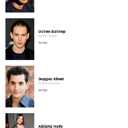
Остин Батлер
Austin Butler
Актер
Эндрю Кёниг
Andrew Koenig
Актер
Aikisha Holly