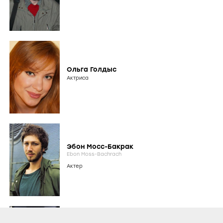
Ольга Голдыс
Актриса
Эбон Мосс-Бакрак
Ebon Moss-Bachrach
Актер