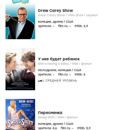
Drew Carey Show
Drew Carey Show /
1995-2004
/
сериал
комедия
,
драма
/
США
зрители:
–
film.ru:
–
IMDb:
6
,9
У нее будет ребенок
She's Having a Baby /
1988
/
фильм
мелодрама
,
комедия
/
США
зрители:
–
film.ru:
–
IMDb:
6
СРЕДНИЙ УРОВЕНЬ
Пересменка
Swing Shift /
1984
/
фильм
комедия
,
драма
/
США
зрители:
4
,6
film.ru:
–
IMDb:
5
,9