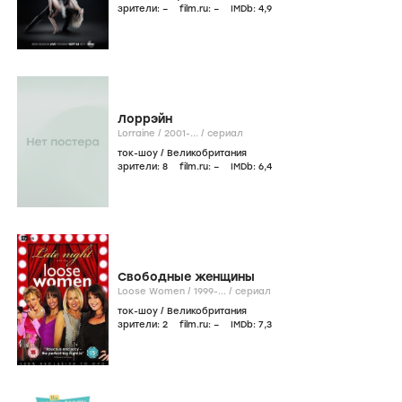
зрители:
–
film.ru:
–
IMDb:
4
,9
Лоррэйн
Lorraine /
2001-...
/
сериал
ток-шоу
/
Великобритания
зрители:
8
film.ru:
–
IMDb:
6
,4
Свободные женщины
Loose Women /
1999-...
/
сериал
ток-шоу
/
Великобритания
зрители:
2
film.ru:
–
IMDb:
7
,3