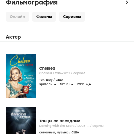
Фильмография
icon
Онлайн
Фильмы
Сериалы
Актер
Chelsea
Chelsea /
2016-2017
/
сериал
ток-шоу
/
США
зрители:
–
film.ru:
–
IMDb:
6
,4
Танцы со звездами
Dancing with the Stars /
2005-...
/
сериал
семейный
,
музыка
/
США