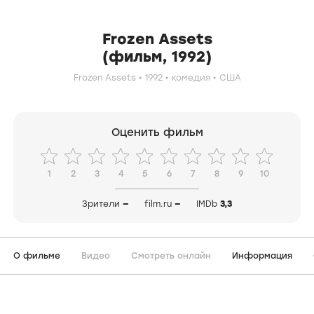
Frozen Assets
(фильм, 1992)
Frozen Assets
1992
комедия
США
Оценить фильм
1
2
3
4
5
6
7
8
9
10
Зрители
—
film.ru
—
IMDb
3,3
О фильме
Видео
Смотреть онлайн
Информация