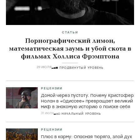
СТАТЬИ
Порнографический лимон,
математическая заумь и убой скота в
фильмах Холлиса Фрэмптона
29 ИЮЛЯ
ПРОДВИНУТЫЙ УРОВЕНЬ
РЕЦЕНЗИИ
Домой через пустоту. Почему Кристофер
Нолан в «Одиссее» превращает великий
миф в знакомую историю о поиске себя
31 июля
НАЧАЛЬНЫЙ УРОВЕНЬ
РЕЦЕНЗИИ
Плюс в карму: Опасная тюряга, злой дух