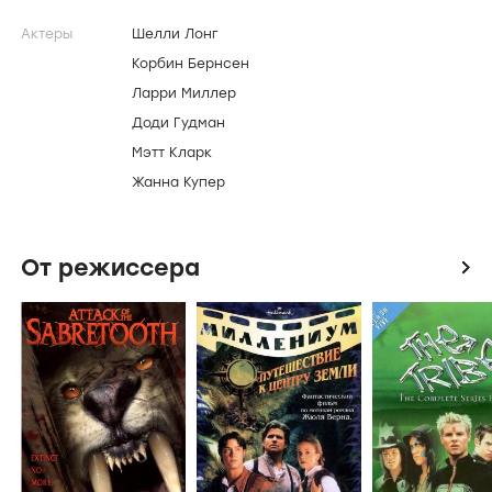
Актеры
Шелли Лонг
Корбин Бернсен
Ларри Миллер
Доди Гудман
Мэтт Кларк
Жанна Купер
От режиссера
icon