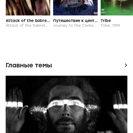
Attack of the Sabretooth
Путешествие к центру Земли
Tribe
Attack of the Sabretooth,
2005
Journey to the Center of the Earth,
Tribe,
1999
1999
Главные темы
icon