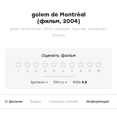
golem de Montréal
(фильм, 2004)
golem de Montréal
2004
комедия,
триллер,
семейный
Канада
Оценить фильм
1
2
3
4
5
6
7
8
9
10
Зрители
—
film.ru
—
IMDb
4,8
О фильме
Видео
Смотреть онлайн
Информация